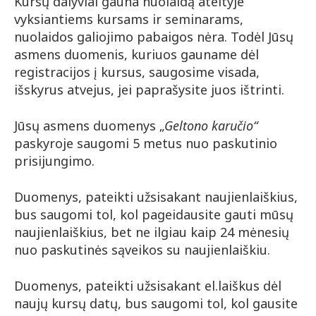
Kursų dalyviai gauna nuolaidą ateityje
vyksiantiems kursams ir seminarams,
nuolaidos galiojimo pabaigos nėra. Todėl Jūsų
asmens duomenis, kuriuos gauname dėl
registracijos į kursus, saugosime visada,
išskyrus atvejus, jei paprašysite juos ištrinti.
Jūsų asmens duomenys „
Geltono karučio“
paskyroje saugomi 5 metus nuo paskutinio
prisijungimo.
Duomenys, pateikti užsisakant naujienlaiškius,
bus saugomi tol, kol pageidausite gauti mūsų
naujienlaiškius, bet ne ilgiau kaip 24 mėnesių
nuo paskutinės sąveikos su naujienlaiškiu.
Duomenys, pateikti užsisakant el.laiškus dėl
naujų kursų datų, bus saugomi tol, kol gausite