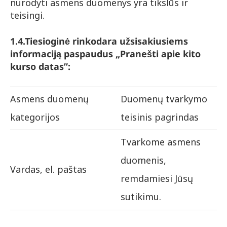
nurodyti asmens duomenys yra tikslūs ir
teisingi.
1.4.
Tiesioginė rinkodara užsisakiusiems
informaciją paspaudus „Pranešti apie kito
kurso datas”:
Asmens duomenų
Duomenų tvarkymo
kategorijos
teisinis pagrindas
Tvarkome asmens
duomenis,
Vardas, el. paštas
remdamiesi Jūsų
sutikimu.