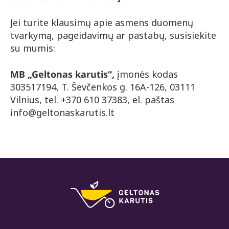
Jei turite klausimų apie asmens duomenų
tvarkymą, pageidavimų ar pastabų, susisiekite
su mumis:
MB „Geltonas karutis“,
įmonės kodas
303517194, T. Ševčenkos g. 16A-126, 03111
Vilnius, tel. +370 610 37383, el. paštas
info@geltonaskarutis.lt