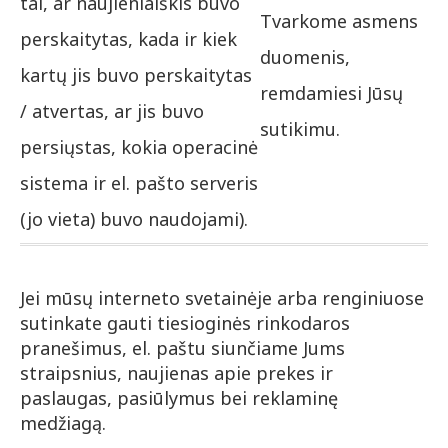
tai, ar naujienlaiškis buvo
Tvarkome asmens
perskaitytas, kada ir kiek
duomenis,
kartų jis buvo perskaitytas
remdamiesi Jūsų
/ atvertas, ar jis buvo
sutikimu.
persiųstas, kokia operacinė
sistema ir el. pašto serveris
(jo vieta) buvo naudojami).
Jei mūsų interneto svetainėje arba renginiuose
sutinkate gauti tiesioginės rinkodaros
pranešimus, el. paštu siunčiame Jums
straipsnius, naujienas apie prekes ir
paslaugas, pasiūlymus bei reklaminę
medžiagą.