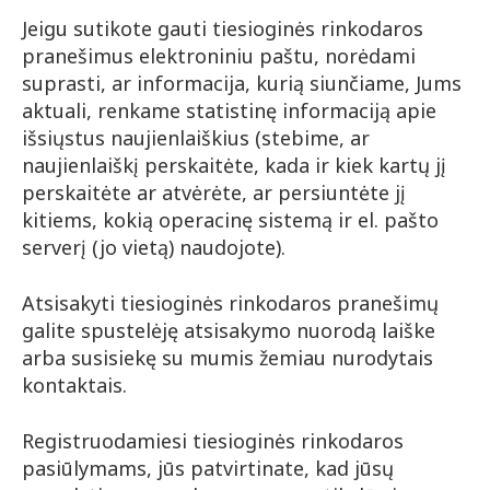
Jeigu sutikote gauti tiesioginės rinkodaros
pranešimus elektroniniu paštu, norėdami
suprasti, ar informacija, kurią siunčiame, Jums
aktuali, renkame statistinę informaciją apie
išsiųstus naujienlaiškius (stebime, ar
naujienlaiškį perskaitėte, kada ir kiek kartų jį
perskaitėte ar atvėrėte, ar persiuntėte jį
kitiems, kokią operacinę sistemą ir el. pašto
serverį (jo vietą) naudojote).
Atsisakyti tiesioginės rinkodaros pranešimų
galite spustelėję atsisakymo nuorodą laiške
arba susisiekę su mumis žemiau nurodytais
kontaktais.
Registruodamiesi tiesioginės rinkodaros
pasiūlymams, jūs patvirtinate, kad jūsų