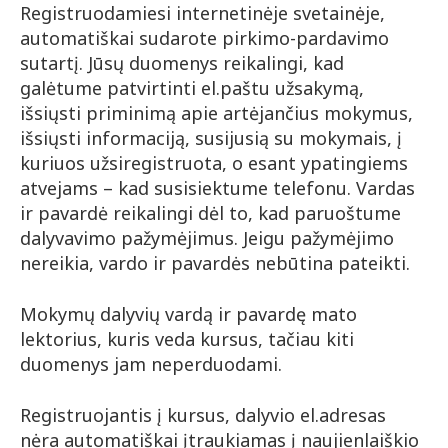
Registruodamiesi internetinėje svetainėje,
automatiškai sudarote pirkimo-pardavimo
sutartį. Jūsų duomenys reikalingi, kad
galėtume patvirtinti el.paštu užsakymą,
išsiųsti priminimą apie artėjančius mokymus,
išsiųsti informaciją, susijusią su mokymais, į
kuriuos užsiregistruota, o esant ypatingiems
atvejams – kad susisiektume telefonu. Vardas
ir pavardė reikalingi dėl to, kad paruoštume
dalyvavimo pažymėjimus. Jeigu pažymėjimo
nereikia, vardo ir pavardės nebūtina pateikti.
Mokymų dalyvių vardą ir pavardę mato
lektorius, kuris veda kursus, tačiau kiti
duomenys jam neperduodami.
Registruojantis į kursus, dalyvio el.adresas
nėra automatiškai įtraukiamas į naujienlaiškio