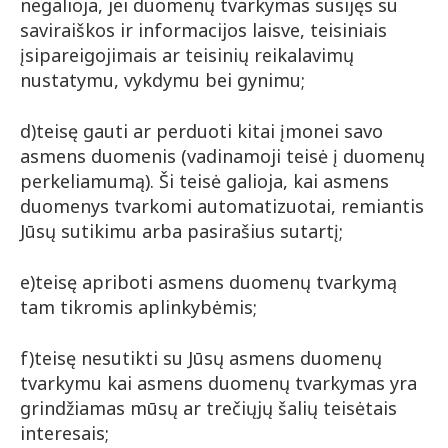
negalioja, jei duomenų tvarkymas susijęs su
saviraiškos ir informacijos laisve, teisiniais
įsipareigojimais ar teisinių reikalavimų
nustatymu, vykdymu bei gynimu;
d)teisę gauti ar perduoti kitai įmonei savo
asmens duomenis (vadinamoji teisė į duomenų
perkeliamumą). Ši teisė galioja, kai asmens
duomenys tvarkomi automatizuotai, remiantis
Jūsų sutikimu arba pasirašius sutartį;
e)teisę apriboti asmens duomenų tvarkymą
tam tikromis aplinkybėmis;
f)teisę nesutikti su Jūsų asmens duomenų
tvarkymu kai asmens duomenų tvarkymas yra
grindžiamas mūsų ar trečiųjų šalių teisėtais
interesais;