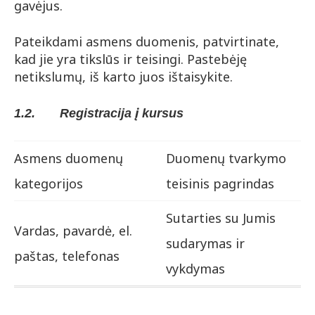
gavėjus.
Pateikdami asmens duomenis, patvirtinate,
kad jie yra tikslūs ir teisingi. Pastebėję
netikslumų, iš karto juos ištaisykite.
1.2. R
egistracija į kursus
Asmens duomenų
Duomenų tvarkymo
kategorijos
teisinis pagrindas
Sutarties su Jumis
Vardas, pavardė, el.
sudarymas ir
paštas, telefonas
vykdymas