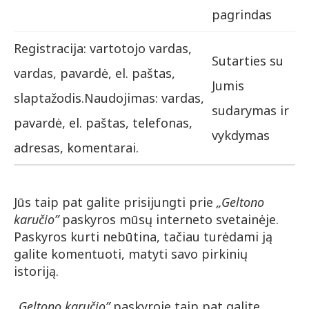
pagrindas
Registracija: vartotojo vardas,
Sutarties su
vardas, pavardė, el. paštas,
Jumis
slaptažodis.Naudojimas:
vardas,
sudarymas ir
pavardė, el. paštas, telefonas,
vykdymas
adresas, komentarai.
Jūs taip pat galite prisijungti prie
„Geltono
karučio”
paskyros mūsų interneto svetainėje.
Paskyros kurti nebūtina, tačiau turėdami ją
galite komentuoti, matyti savo pirkinių
istoriją.
„Geltono karučio”
paskyroje taip pat galite