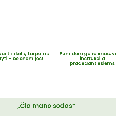
dai trinkelių tarpams
Pomidorų genėjimas: v
lyti – be chemijos!
instrukcija
pradedantiesiems
„Čia mano sodas“