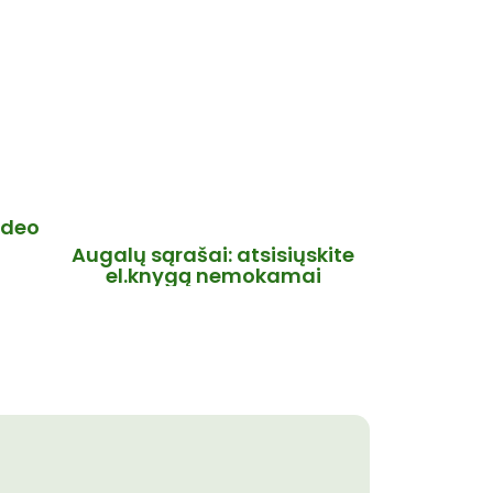
ideo
Augalų sąrašai: atsisiųskite
el.knygą nemokamai