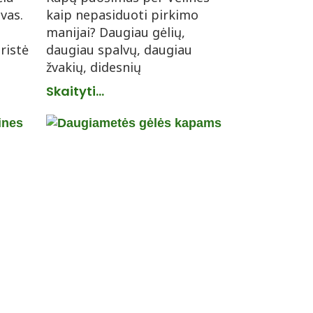
vas.
kaip nepasiduoti pirkimo
manijai? Daugiau gėlių,
oristė
daugiau spalvų, daugiau
žvakių, didesnių
Skaityti...