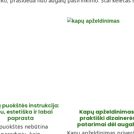
aiko, prasideda nuo augalų pasirinkimo. Štai keletas i
ų puokštės instrukcija:
u, estetiška ir labai
Kapų apželdinimas
paprasta
praktiški dizainerė
patarimai dėl auga
 puokštės nebūtina
Kapų apželdinimas priver