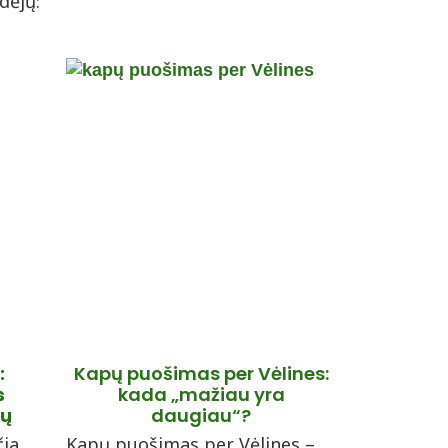
dėjų:
:
Kapų puošimas per Vėlines:
s
kada „mažiau yra
lų
daugiau“?
čia
Kapų puošimas per Vėlines –