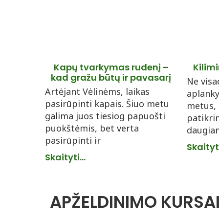
Kapų tvarkymas rudenį –
Kilim
kad gražu būtų ir pavasarį
Ne visa
Artėjant Vėlinėms, laikas
aplanky
pasirūpinti kapais. Šiuo metu
metus,
galima juos tiesiog papuošti
patikri
puokštėmis, bet verta
daugiam
pasirūpinti ir
Skaityti
Skaityti...
APŽELDINIMO KURSAI