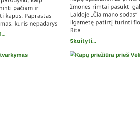
– parodysiu, kaip
žmones rimtai pasukti gal
inti pačiam ir
Laidoje „Čia mano sodas“
i kapus. Paprastas
ilgametę patirtį turinti fl
mas, kuris nepadarys
Rita
...
Skaityti...