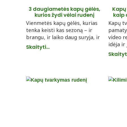
3 daugiametės kapų gėlės,
Kapų
kurios žydi vėlai rudenį
kaip 
Vienmetės kapų gėlės, kurias
Kapų tv
tenka keisti kas sezoną – ir
pamaty
brangu, ir laiko daug suryja, ir
video r
idėja ir
Skaityti...
Skaityti