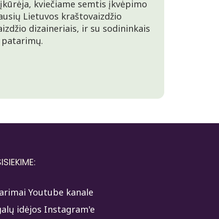
 įkūrėja, kviečiame semtis įkvėpimo
ausių Lietuvos kraštovaizdžio
izdžio dizaineriais, ir su sodininkais
 patarimų.
ISIEKIME:
arimai Youtube kanale
alų idėjos Instagram'e