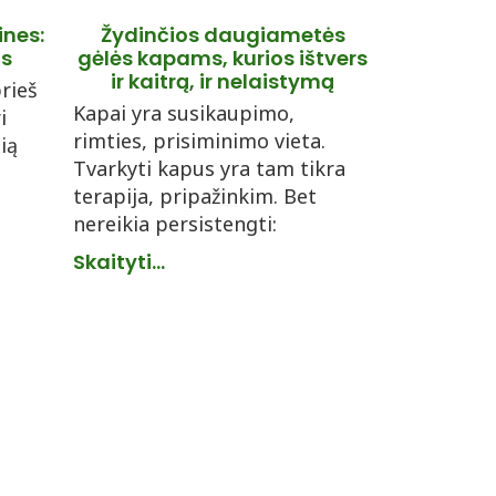
ines:
Žydinčios daugiametės
is
gėlės kapams, kurios ištvers
ir kaitrą, ir nelaistymą
rieš
Kapai yra susikaupimo,
i
rimties, prisiminimo vieta.
šią
Tvarkyti kapus yra tam tikra
terapija, pripažinkim. Bet
nereikia persistengti:
Skaityti...