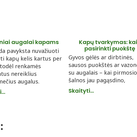
iniai augalai kapams
Kapų tvarkymas: ka
pasirinkti puokštę
da pavyksta nuvažiuoti
Gyvos gėlės ar dirbtinės,
ti kapų kelis kartus per
sausos puokštės ar vazonė
 todėl renkamės
su augalais – kai pirmosi
ntus nereiklius
šalnos jau pagąsdino,
ečius augalus.
Skaityti...
...
: