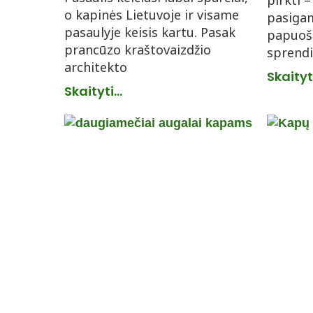
pirkti 
o kapinės Lietuvoje ir visame
pasigam
pasaulyje keisis kartu. Pasak
papuošt
prancūzo kraštovaizdžio
sprendi
architekto
Skaityti
Skaityti...