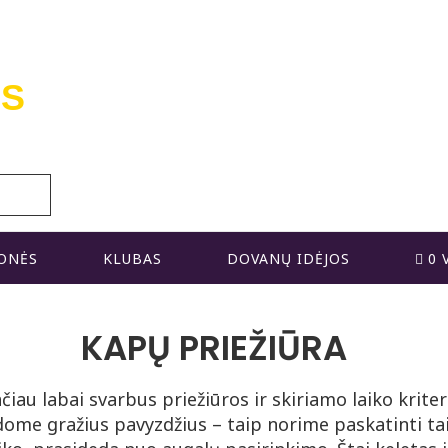
IS
ONĖS
KLUBAS
DOVANŲ IDĖJOS
0 
KAPŲ PRIEŽIŪRA
čiau labai svarbus priežiūros ir skiriamo laiko krite
dome gražius pavyzdžius – taip norime paskatinti tai