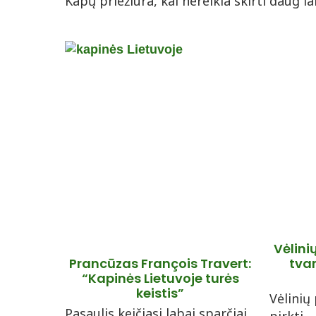
Kapų priežiūra, kai nereikia skirti daug l
Vėlini
Prancūzas François Travert:
tvar
“Kapinės Lietuvoje turės
keistis”
Vėlinių
Pasaulis keičiasi labai sparčiai,