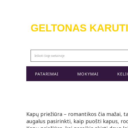
GELTONAS KARUT
MODERNŪS APŽELDINIMO KURSAI
PATARIMAI
MOKYMAI
KELI
Kapų priežiūra – romantikos čia mažai, ta
augalus pasirinkti, kaip puošti kapus, ro