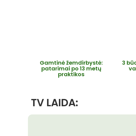
Gamtinė žemdirbystė:
3 bū
patarimai po 13 metų
va
praktikos
TV LAIDA: