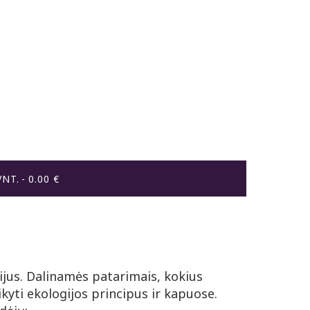
VNT.
0.00 €
rijus. Dalinamės patarimais, kokius
kyti ekologijos principus ir kapuose.