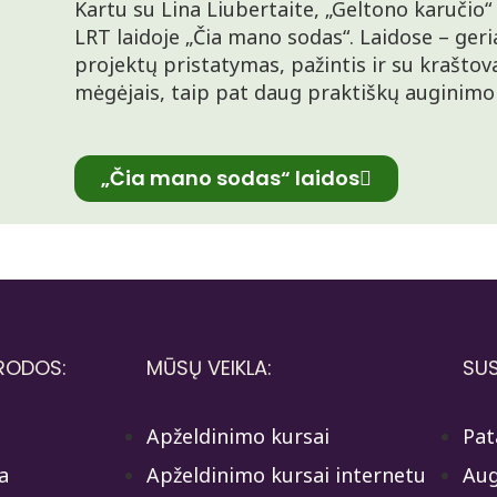
Kartu su Lina Liubertaite, „Geltono karučio“
LRT laidoje „Čia mano sodas“. Laidose – geri
projektų pristatymas, pažintis ir su kraštova
mėgėjais, taip pat daug praktiškų auginimo
„Čia mano sodas“ laidos
RODOS:
MŪSŲ VEIKLA:
SUS
Apželdinimo kursai
Pat
a
Apželdinimo kursai internetu
Aug