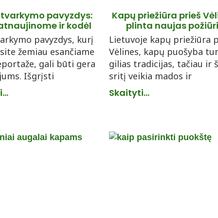
 tvarkymo pavyzdys:
Kapų priežiūra prieš Vėl
atnaujinome ir kodėl
plinta naujas požiūr
arkymo pavyzdys, kurį
Lietuvoje kapų priežiūra p
site žemiau esančiame
Vėlines, kapų puošyba tur
eportaže, gali būti gera
gilias tradicijas, tačiau ir 
 jums. Išgrįsti
sritį veikia mados ir
...
Skaityti...