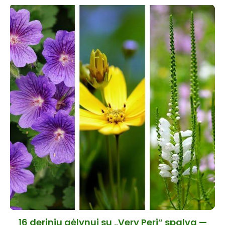
16 derinių gėlynui su „Very Peri“ spalva —