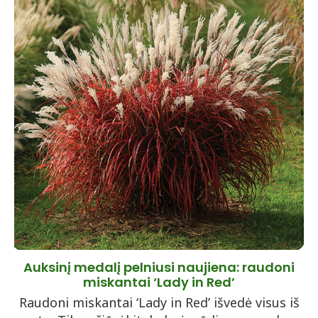
Auksinį medalį pelniusi naujiena: raudoni
miskantai ‘Lady in Red’
Raudoni miskantai ‘Lady in Red’ išvedė visus iš