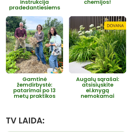
instrukcija
chemijos!
pradedantiesiems
Gamtinė
Augalų sąrašai:
žemdirbystė:
atsisiųskite
patarimai po 13
el.knygą
metų praktikos
nemokamai
TV LAIDA: