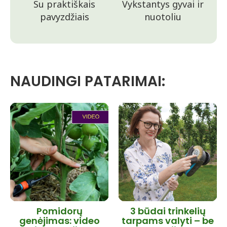
Su praktiškais
Vykstantys gyvai ir
pavyzdžiais
nuotoliu
NAUDINGI PATARIMAI:
Pomidorų
3 būdai trinkelių
genėjimas: video
tarpams valyti – be