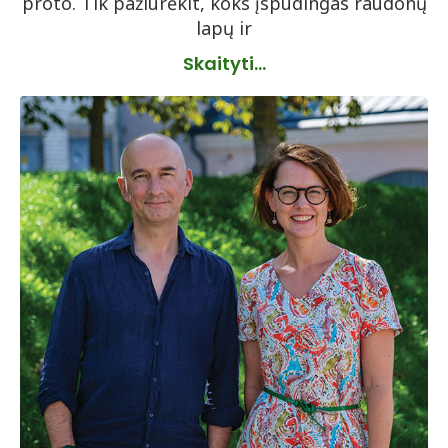
proto. Tik pažiūrėkit, koks įspūdingas raudonų
lapų ir
Skaityti...