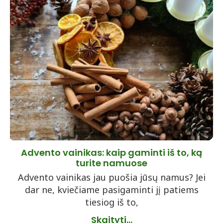
Advento vainikas: kaip gaminti iš to, ką
turite namuose
Advento vainikas jau puošia jūsų namus? Jei
dar ne, kviečiame pasigaminti jį patiems
tiesiog iš to,
Skaityti...