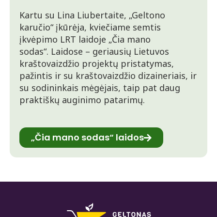
Kartu su Lina Liubertaite, „Geltono
karučio“ įkūrėja, kviečiame semtis
įkvėpimo LRT laidoje „Čia mano
sodas“. Laidose – geriausių Lietuvos
kraštovaizdžio projektų pristatymas,
pažintis ir su kraštovaizdžio dizaineriais, ir
su sodininkais mėgėjais, taip pat daug
praktiškų auginimo patarimų.
„Čia mano sodas“ laidos