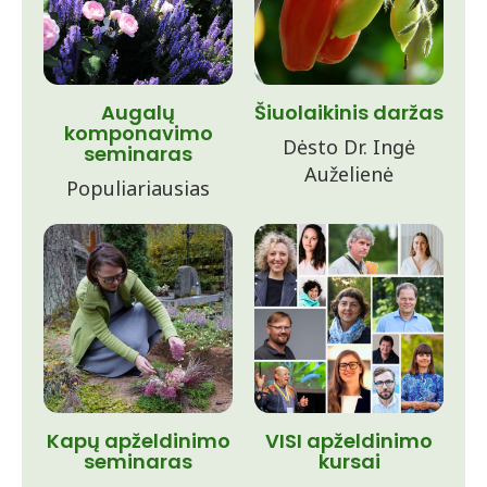
Augalų
Šiuolaikinis daržas
komponavimo
Dėsto Dr. Ingė
seminaras
Auželienė
Populiariausias
Kapų apželdinimo
VISI apželdinimo
seminaras
kursai