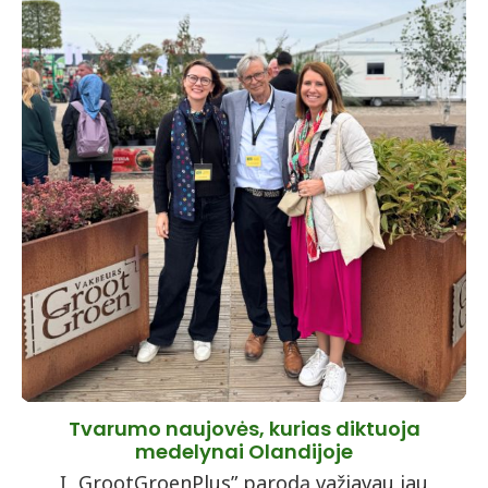
Tvarumo naujovės, kurias diktuoja
medelynai Olandijoje
Į „GrootGroenPlus” parodą važiavau jau