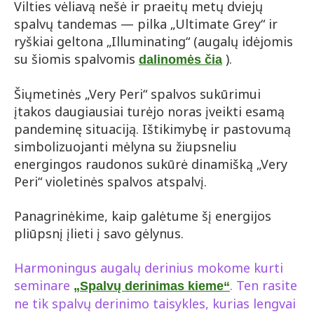
Vilties vėliavą nešė ir praeitų metų dviejų
spalvų tandemas — pilka „Ultimate Grey“ ir
ryškiai geltona „Illuminating“ (augalų idėjomis
su šiomis spalvomis
).
dalinomės čia
Šiųmetinės „Very Peri“ spalvos sukūrimui
įtakos daugiausiai turėjo noras įveikti esamą
pandeminę situaciją. Ištikimybę ir pastovumą
simbolizuojanti mėlyna su žiupsneliu
energingos raudonos sukūrė dinamišką „Very
Peri“ violetinės spalvos atspalvį.
Panagrinėkime, kaip galėtume šį energijos
pliūpsnį įlieti į savo gėlynus.
Harmoningus augalų derinius mokome kurti
seminare
. Ten rasite
„Spalvų derinimas kieme“
ne tik spalvų derinimo taisykles, kurias lengvai