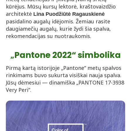
kūrėjus. Mūsų kursų lektorė, kraštovaizdžio
architektė
Lina Puodžiūtė Ragauskienė
pasidalino augalų idėjomis. Žemiau rasite
daugiamečių augalų, kurie žydi šia spalva,
rekomendacijas su nuotraukomis.
„
Pantone 2022“ simbolika
Pirmą kartą istorijoje „Pantone“ metų spalvos
rinkimams buvo sukurta visiškai nauja spalva.
Jūsų dėmesiui — dinamiška „PANTONE 17-3938
Very Peri“.