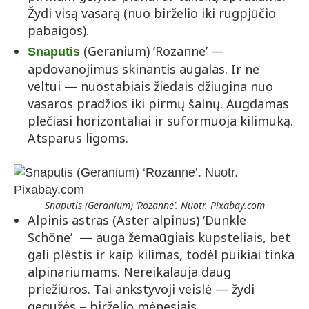
Žydi visą vasarą (nuo birželio iki rugpjūčio
pabaigos).
(Geranium) ‘Rozanne’ —
Snaputis
apdovanojimus skinantis augalas. Ir ne
veltui — nuostabiais žiedais džiugina nuo
vasaros pradžios iki pirmų šalnų. Augdamas
plečiasi horizontaliai ir suformuoja kilimuką.
Atsparus ligoms.
Snaputis (Geranium) ‘Rozanne’. Nuotr. Pixabay.com
Alpinis astras (Aster alpinus) ‘Dunkle
Schöne’ — auga žemaūgiais kupsteliais, bet
gali plėstis ir kaip kilimas, todėl puikiai tinka
alpinariumams. Nereikalauja daug
priežiūros. Tai ankstyvoji veislė — žydi
gegužės – birželio mėnesiais.