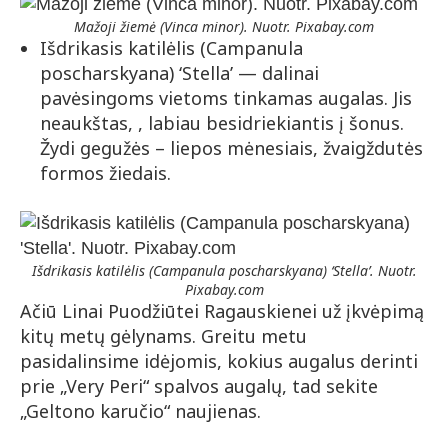
Mažoji žiemė (Vinca minor). Nuotr. Pixabay.com
Išdrikasis katilėlis (Campanula
poscharskyana) ‘Stella’ — dalinai
pavėsingoms vietoms tinkamas augalas. Jis
neaukštas, , labiau besidriekiantis į šonus.
Žydi gegužės – liepos mėnesiais, žvaigždutės
formos žiedais.
Išdrikasis katilėlis (Campanula poscharskyana) ‘Stella’. Nuotr.
Pixabay.com
Ačiū Linai Puodžiūtei Ragauskienei už įkvėpimą
kitų metų gėlynams. Greitu metu
pasidalinsime idėjomis, kokius augalus derinti
prie „Very Peri“ spalvos augalų, tad sekite
„Geltono karučio“ naujienas.