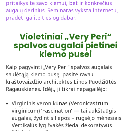
pritaikysite savo kiemui, bet ir konkrečius
augalų derinius. Seminaras vyksta internetu,
pradėti galite tiesiog dabar.
Violetiniai „Very Peri“
spalvos augalai pietinei
kiemo pusei
Kaip pagyvinti „Very Peri“ spalvos augalais
saulėtąją kiemo pusę, pasiteiravau
kraštovaizdžio architektės Linos Puodžiūtės
Ragauskienės. Idėjų ji tikrai nepagailėjo:
Virgininis veronikūnas (Veronicastrum
virginicum) ‘Fascination’ — tai aukštaūgis
augalas, žydintis liepos – rugsėjo mėnesiais.
Vertikalūs lyg žvakės žiedai dekoratyvūs