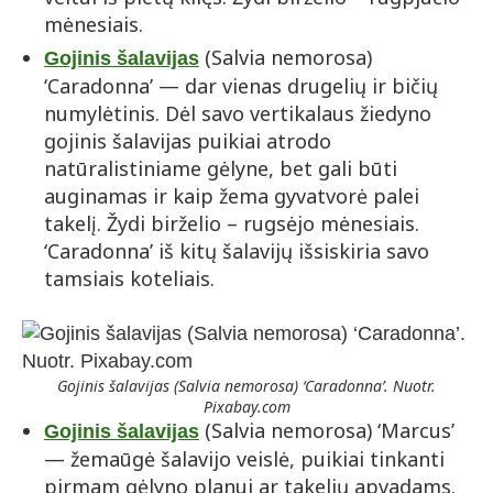
mėnesiais.
(Salvia nemorosa)
Gojinis šalavijas
‘Caradonna’ — dar vienas drugelių ir bičių
numylėtinis. Dėl savo vertikalaus žiedyno
gojinis šalavijas puikiai atrodo
natūralistiniame gėlyne, bet gali būti
auginamas ir kaip žema gyvatvorė palei
takelį. Žydi birželio – rugsėjo mėnesiais.
‘Caradonna’ iš kitų šalavijų išsiskiria savo
tamsiais koteliais.
Gojinis šalavijas (Salvia nemorosa) ‘Caradonna’. Nuotr.
Pixabay.com
(Salvia nemorosa) ‘Marcus’
Gojinis šalavijas
— žemaūgė šalavijo veislė, puikiai tinkanti
pirmam gėlyno planui ar takelių apvadams.