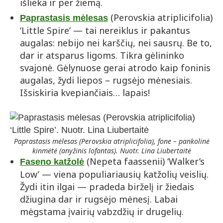
išlieka ir per žiemą.
(Perovskia atriplicifolia)
Paprastasis mėlesas
‘Little Spire’ — tai nereiklus ir pakantus
augalas: nebijo nei karščių, nei sausrų. Be to,
dar ir atsparus ligoms. Tikra gėlininko
svajonė. Gėlynuose gerai atrodo kaip foninis
augalas, žydi liepos – rugsėjo mėnesiais.
Išsiskiria kvepiančiais… lapais!
Paprastasis mėlesas (Perovskia atriplicifolia), fone – pankolinė
kinmėtė
(
anyžinis lofantas). Nuotr. Lina Liubertaitė
(Nepeta faassenii) ‘Walker’s
Faseno katžolė
Low’ — viena populiariausių katžolių veislių.
Žydi itin ilgai — pradeda birželį ir žiedais
džiugina dar ir rugsėjo mėnesį. Labai
mėgstama įvairių vabzdžių ir drugelių.