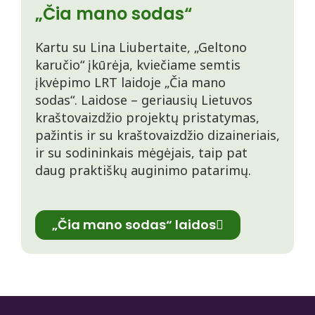
„Čia mano sodas“
Kartu su Lina Liubertaite, „Geltono
karučio“ įkūrėja, kviečiame semtis
įkvėpimo LRT laidoje „Čia mano
sodas“. Laidose – geriausių Lietuvos
kraštovaizdžio projektų pristatymas,
pažintis ir su kraštovaizdžio dizaineriais,
ir su sodininkais mėgėjais, taip pat
daug praktiškų auginimo patarimų.
„Čia mano sodas“ laidos