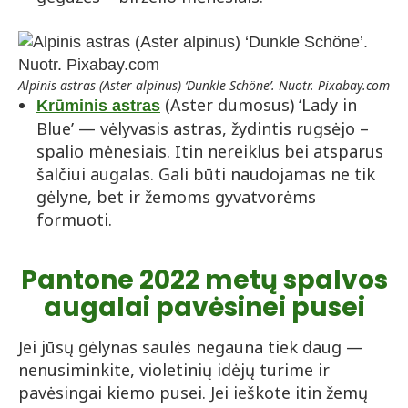
Alpinis astras (Aster alpinus) ‘Dunkle Schöne’. Nuotr. Pixabay.com
(Aster dumosus) ‘Lady in
Krūminis astras
Blue’ — vėlyvasis astras, žydintis rugsėjo –
spalio mėnesiais. Itin nereiklus bei atsparus
šalčiui augalas. Gali būti naudojamas ne tik
gėlyne, bet ir žemoms gyvatvorėms
formuoti.
Pantone 2022 metų spalvos
augalai pavėsinei pusei
Jei jūsų gėlynas saulės negauna tiek daug —
nenusiminkite, violetinių idėjų turime ir
pavėsingai kiemo pusei. Jei ieškote itin žemų