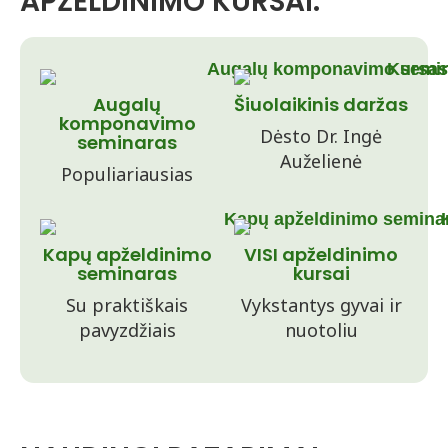
APŽELDINIMO KURSAI:
Augalų
Šiuolaikinis daržas
komponavimo
Dėsto Dr. Ingė
seminaras
Auželienė
Populiariausias
Kapų apželdinimo
VISI apželdinimo
seminaras
kursai
Su praktiškais
Vykstantys gyvai ir
pavyzdžiais
nuotoliu