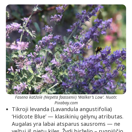
Faseno katžolė (Nepeta faassenii) ‘Walker’s Low’. Nuotr.
Pixabay.com
Tikroji levanda (Lavandula angustifolia)
‘Hidcote Blue’ — klasikinių gėlynų atributas.
Augalas yra labai atsparus sausroms — ne
veltui iš pietų kilęs. Žydi birželio – rugpjūčio