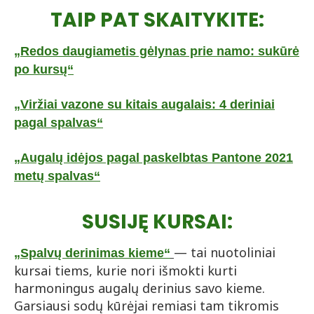
TAIP PAT SKAITYKITE:
„Redos daugiametis gėlynas prie namo: sukūrė
po kursų“
„Viržiai vazone su kitais augalais: 4 deriniai
pagal spalvas“
„Augalų idėjos pagal paskelbtas Pantone 2021
metų spalvas“
SUSIJĘ KURSAI:
— tai nuotoliniai
„
Spalvų derinimas kieme“
kursai tiems, kurie nori išmokti kurti
harmoningus augalų derinius savo kieme.
Garsiausi sodų kūrėjai remiasi tam tikromis