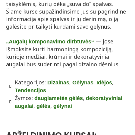
taisyklėmis, kurių dėka „suvaldo“ spalvas.
Šiame kurse supažindinsime Jus su pagrindine
informacija apie spalvas ir jų derinimą, o ją
galėsite pritaikyti kurdami savo gėlynus.
— jose
„Augalų komponavimo dirbtuvės“
išmoksite kurti harmoningą kompoziciją,
kurioje medžiai, krūmai ir dekoratyviniai
augalai bus suderinti pagal dizaino dėsnius.
Kategorijos:
,
,
,
Dizainas
Gėlynas
Idėjos
Tendencijos
Žymos:
,
daugiametės gėlės
dekoratyviniai
,
,
augalai
gėlės
gėlynai