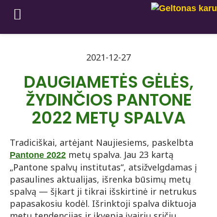
2021-12-27
DAUGIAMETĖS GĖLĖS,
ŽYDINČIOS PANTONE
2022 METŲ SPALVA
Tradiciškai, artėjant Naujiesiems, paskelbta
metų spalva. Jau 23 kartą
Pantone 2022
„Pantone spalvų institutas“, atsižvelgdamas į
pasaulines aktualijas, išrenka būsimų metų
spalvą — šįkart ji tikrai išskirtinė ir netrukus
papasakosiu kodėl. Išrinktoji spalva diktuoja
metų tendencijas ir įkvepia įvairių sričių