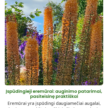
Įspūdingieji eremūrai: auginimo patarimai,
pasiteisinę praktiškai
Eremūrai yra įspūdingi daugiamečiai augalai,