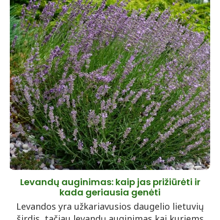
Levandų auginimas: kaip jas prižiūrėti ir
kada geriausia genėti
Levandos yra užkariavusios daugelio lietuvių
širdis, tačiau levandų auginimas kai kuriems