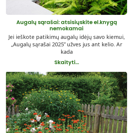
Augalų sąrašai: atsisiųskite el.knygą
nemokamai
Jei ieškote patikimų augalų idėjų savo kiemui,
„Augalų sąrašai 2025” užves jus ant kelio. Ar
kada
Skaityti...