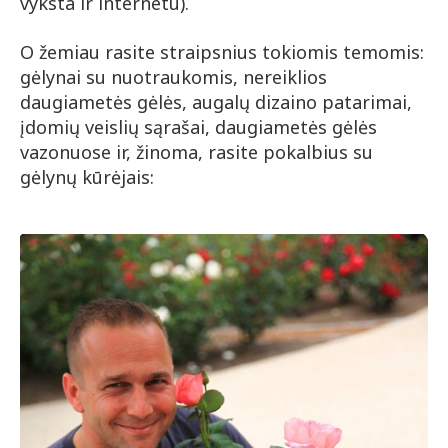
vyksta ir internetu).
O žemiau rasite straipsnius tokiomis temomis:
gėlynai su nuotraukomis, nereiklios
daugiametės gėlės, augalų dizaino patarimai,
įdomių veislių sąrašai, daugiametės gėlės
vazonuose ir, žinoma, rasite pokalbius su
gėlynų kūrėjais: