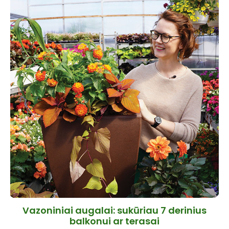
Vazoniniai augalai: sukūriau 7 derinius
balkonui ar terasai