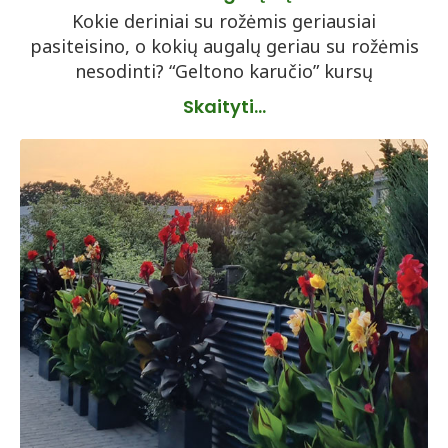
Kokie deriniai su rožėmis geriausiai
pasiteisino, o kokių augalų geriau su rožėmis
nesodinti? “Geltono karučio” kursų
Skaityti...