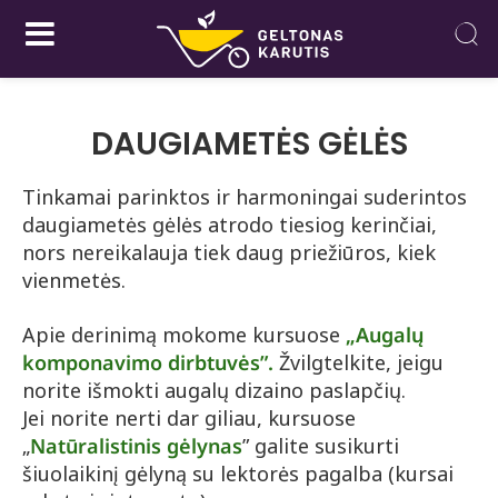
DAUGIAMETĖS GĖLĖS
Tinkamai parinktos ir harmoningai suderintos
daugiametės gėlės atrodo tiesiog kerinčiai,
nors nereikalauja tiek daug priežiūros, kiek
vienmetės.
Apie derinimą mokome kursuose
„Augalų
komponavimo dirbtuvės”.
Žvilgtelkite, jeigu
norite išmokti augalų dizaino paslapčių.
Jei norite nerti dar giliau, kursuose
„
Natūralistinis gėlynas
” galite susikurti
šiuolaikinį gėlyną su lektorės pagalba (kursai