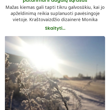
patarimai ir augalų sąrašas
Mažas kiemas gali tapti tikru galvosūkiu, kai jo
apželdinimą reikia suplanuoti pavėsingoje
vietoje. Kraštovaizdžio dizainerė Monika
Skaityti...