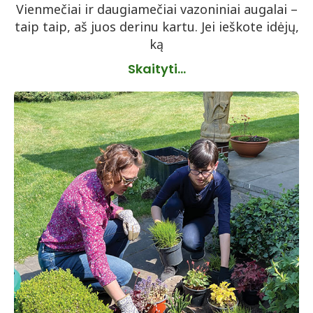
Vienmečiai ir daugiamečiai vazoniniai augalai –
taip taip, aš juos derinu kartu. Jei ieškote idėjų,
ką
Skaityti...