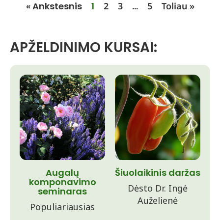
« Ankstesnis
1
2
3
…
5
Toliau »
APŽELDINIMO KURSAI:
Augalų
Šiuolaikinis daržas
komponavimo
Dėsto Dr. Ingė
seminaras
Auželienė
Populiariausias