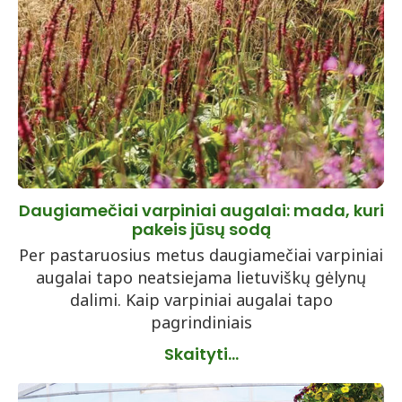
Daugiamečiai varpiniai augalai: mada, kuri
pakeis jūsų sodą
Per pastaruosius metus daugiamečiai varpiniai
augalai tapo neatsiejama lietuviškų gėlynų
dalimi. Kaip varpiniai augalai tapo
pagrindiniais
Skaityti...