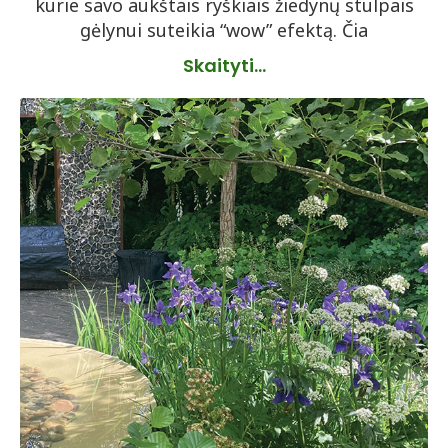
kurie savo aukštais ryškiais žiedynų stulpais
gėlynui suteikia “wow” efektą. Čia
Skaityti...