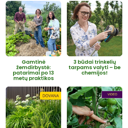
Gamtinė
3 būdai trinkelių
žemdirbystė:
tarpams valyti – be
patarimai po 13
chemijos!
metų praktikos