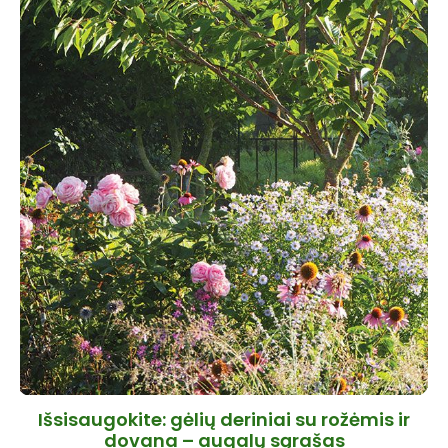
Išsisaugokite: gėlių deriniai su rožėmis ir
dovana – augalų sąrašas