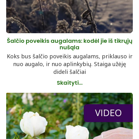
Šalčio poveikis augalams: kodėl jie iš tikrųjų
nušąla
Koks bus šalčio poveikis augalams, priklauso ir
nuo augalo, ir nuo aplinkybių. Staiga užėję
dideli šalčiai
Skaityti...