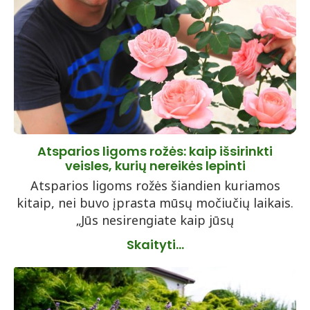
Atsparios ligoms rožės: kaip išsirinkti
veisles, kurių nereikės lepinti
Atsparios ligoms rožės šiandien kuriamos
kitaip, nei buvo įprasta mūsų močiučių laikais.
„Jūs nesirengiate kaip jūsų
Skaityti...