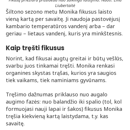
Liubertaitė
Šiltono sezono metu Monika fikusus laisto
vieną kartą per savaitę. Ji naudoja pastovėjusį
kambario temperatūros vandenį arba – dar
geriau – lietaus vandenį, kuris yra minkštesnis.
Kaip tręšti fikusus
Norint, kad fikusai augtų greitai ir būtų vešlūs,
svarbu juos tinkamai tręšti. Monika renkasi
organines skystas trąšas, kurios yra saugios
tiek vaikams, tiek naminiams gyvūnams.
Tręšimo dažnumas priklauso nuo augalo
augimo fazės: nuo balandžio iki spalio (tol, kol
formuojasi nauji lapai ir šakos) fikusus Monika
tręšia kiekvieną kartą laistydama, t.y. kas
savaitę.