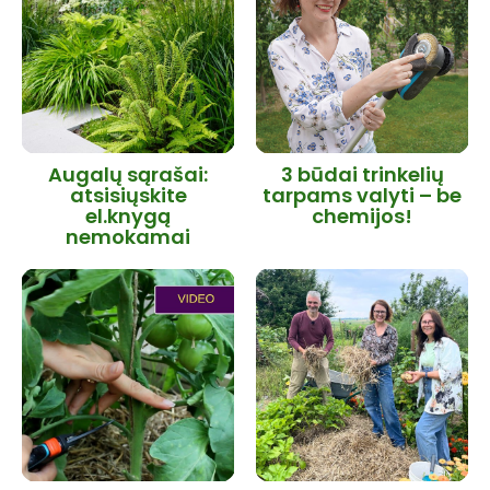
Augalų sąrašai:
3 būdai trinkelių
atsisiųskite
tarpams valyti – be
el.knygą
chemijos!
nemokamai