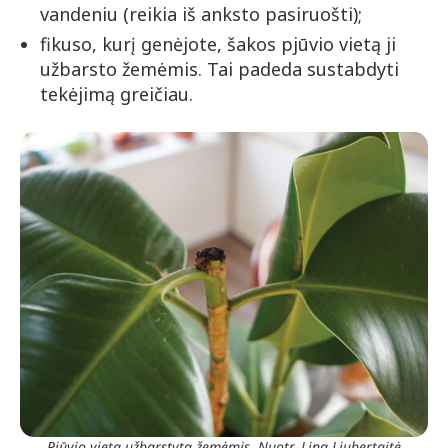
vandeniu (reikia iš anksto pasiruošti);
fikuso, kurį genėjote, šakos pjūvio vietą ji
užbarsto žemėmis. Tai padeda sustabdyti
tekėjimą greičiau.
Pjūvio vieta užbarstyta žemėmis. Nuotr. Lina Liubertaitė