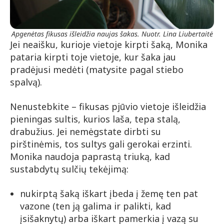
Apgenėtas fikusas išleidžia naujas šakas. Nuotr. Lina Liubertaitė
Jei neaišku, kurioje vietoje kirpti šaką, Monika
pataria kirpti toje vietoje, kur šaka jau
pradėjusi medėti (matysite pagal stiebo
spalvą).
Nenustebkite – fikusas pjūvio vietoje išleidžia
pieningas sultis, kurios laša, tepa stalą,
drabužius. Jei nemėgstate dirbti su
pirštinėmis, tos sultys gali gerokai erzinti.
Monika naudoja paprastą triuką, kad
sustabdytų sulčių tekėjimą:
nukirptą šaką iškart įbeda į žemę ten pat
vazone (ten ją galima ir palikti, kad
įsišaknytų) arba iškart pamerkia į vazą su