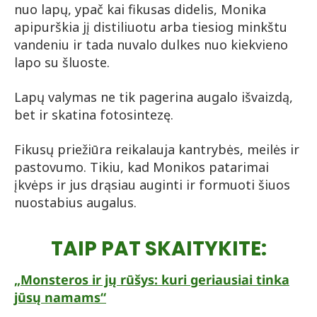
nuo lapų, ypač kai fikusas didelis, Monika
apipurškia jį distiliuotu arba tiesiog minkštu
vandeniu ir tada nuvalo dulkes nuo kiekvieno
lapo su šluoste.
Lapų valymas ne tik pagerina augalo išvaizdą,
bet ir skatina fotosintezę.
Fikusų priežiūra reikalauja kantrybės, meilės ir
pastovumo. Tikiu, kad Monikos patarimai
įkvėps ir jus drąsiau auginti ir formuoti šiuos
nuostabius augalus.
TAIP PAT SKAITYKITE:
„Monsteros ir jų rūšys: kuri geriausiai tinka
jūsų namams“