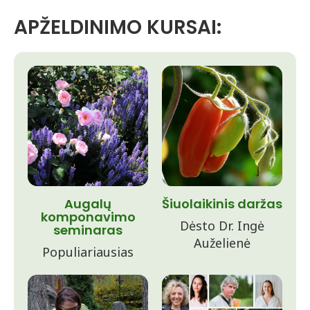
APŽELDINIMO KURSAI:
Augalų
Šiuolaikinis daržas
komponavimo
Dėsto Dr. Ingė
seminaras
Auželienė
Populiariausias