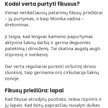
Kodėl verta purtyti fikusus?
Vienas netikėčiausių patarimų fikusų priežiūrai
– jų purtymas, o kaip Monika vadina –
drebinimas.
Ji teigia, kad lengvas kamieno papurtymas
aktyvina šaknų darbą ir gerina deguonies
patekimą į dirvožemį. Tai skatina augalą augti
stipresnį ir sveikesnį.
Dar verta reguliariai purenti viršutinį dirvos
sluoksnį, taip gerinama oro cirkuliacija šaknų
zonoje.
Fikusų priežiūra: lapai
Kad fikusai atrodytų puošnūs, reikia rūpintis ir
jų lapais. Kad būtų paprasčiau nuvalyti dulkes