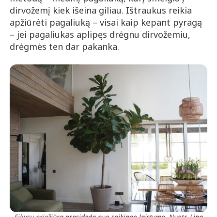
dirvožemį kiek išeina giliau. Ištraukus reikia
apžiūrėti pagaliuką – visai kaip kepant pyragą
– jei pagaliukas aplipęs drėgnu dirvožemiu,
drėgmės ten dar pakanka.
Fikusų priežiūra prasideda nuo saikingo laistymo. Nuotr. Lina