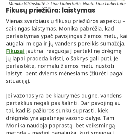
Monika Vilčinskaitė ir Lina Liubertaitė. Nuotr. Lina Liubertaitė
Fikusų priežiūra: laistymas
Vienas svarbiausių fikusų priežiūros aspektų –
saikingas laistymas. Monika pabrėžia, kad
perlaistymas ypač pavojingas žiemos metu, kai
augalai miega ir jų vandens poreikis sumažėja.
Fikusa
i
jautriai reaguoja į perteklinę drėgmę:
jų lapai pradeda kristi, o šaknys gali pūti. Jei
perlaistėte, normalu žiemos metu nustoti
laistyti bent dviems mėnesiams (žiūrėti pagal
situaciją).
Jei vazonas yra be kiaurymės dugne, vandens
perteklius negali pasišalinti. Dar pavojingiau
tai, kad iš pažiūros sunku suprasti, kiek
drėgmės yra apatinėje vazono dalyje. Tam
Monika naudoja paprastą, bet veiksmingą
metodą – medinį pagaliuką, kurį smeigia į