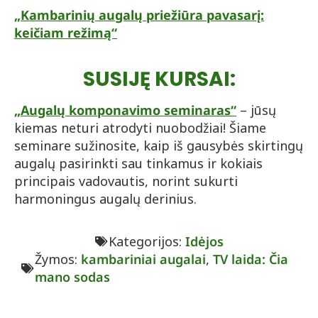
„Kambarinių augalų priežiūra pavasarį:
keičiam režimą“
SUSIJĘ KURSAI:
„Augalų komponavimo seminaras“
– jūsų
kiemas neturi atrodyti nuobodžiai! Šiame
seminare sužinosite, kaip iš gausybės skirtingų
augalų pasirinkti sau tinkamus ir kokiais
principais vadovautis, norint sukurti
harmoningus augalų derinius.
Kategorijos:
Idėjos
Žymos:
kambariniai augalai
,
TV laida: Čia
mano sodas