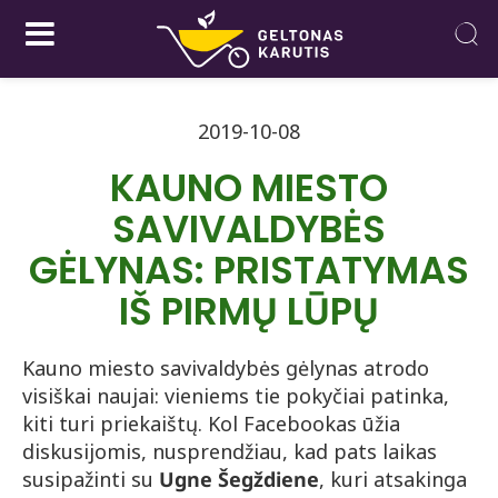
2019-10-08
KAUNO MIESTO
SAVIVALDYBĖS
GĖLYNAS: PRISTATYMAS
IŠ PIRMŲ LŪPŲ
Kauno miesto savivaldybės gėlynas atrodo
visiškai naujai: vieniems tie pokyčiai patinka,
kiti turi priekaištų. Kol Facebookas ūžia
diskusijomis, nusprendžiau, kad pats laikas
susipažinti su
Ugne Šegždiene
, kuri atsakinga