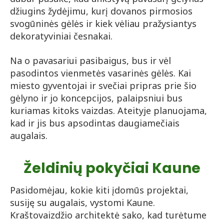
džiugins žydėjimu, kurį dovanos pirmosios
svogūninės gėlės ir kiek vėliau pražysiantys
dekoratyviniai česnakai.
Na o pavasariui pasibaigus, bus ir vėl
pasodintos vienmetės vasarinės gėlės. Kai
miesto gyventojai ir svečiai pripras prie šio
gėlyno ir jo koncepcijos, palaipsniui bus
kuriamas kitoks vaizdas. Ateityje planuojama,
kad ir jis bus apsodintas daugiamečiais
augalais.
Želdinių pokyčiai Kaune
Pasidomėjau, kokie kiti įdomūs projektai,
susiję su augalais, vystomi Kaune.
Kraštovaizdžio architektė sako, kad turėtume