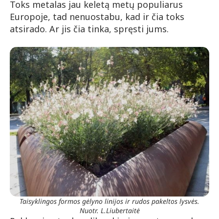
Toks metalas jau keletą metų populiarus
Europoje, tad nenuostabu, kad ir čia toks
atsirado. Ar jis čia tinka, spręsti jums.
Taisyklingos formos gėlyno linijos ir rudos pakeltos lysvės.
Nuotr. L.Liubertaitė