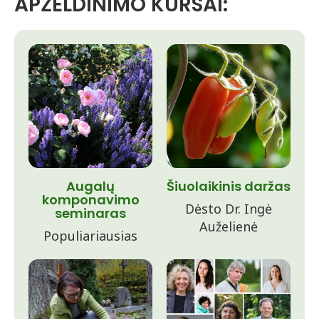
APŽELDINIMO KURSAI:
Augalų
Šiuolaikinis daržas
komponavimo
Dėsto Dr. Ingė
seminaras
Auželienė
Populiariausias