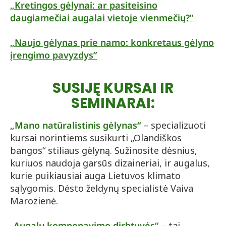
„Kretingos gėlynai: ar pasiteisino
daugiamečiai augalai vietoje vienmečių?”
„Naujo gėlynas prie namo: konkretaus gėlyno
įrengimo pavyzdys”
SUSIJĘ KURSAI IR
SEMINARAI:
„Mano natūralistinis gėlynas“
– specializuoti
kursai norintiems susikurti „Olandiškos
bangos“ stiliaus gėlyną. Sužinosite dėsnius,
kuriuos naudoja garsūs dizaineriai, ir augalus,
kurie puikiausiai auga Lietuvos klimato
sąlygomis. Dėsto želdynų specialistė Vaiva
Marozienė.
„
Augalų komponavimo dirbtuvės“
– tai