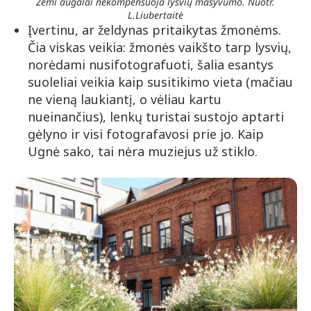
Žemi augalai nekompensuoja lysvių masyvumo. Nuotr.
L.Liubertaitė
Įvertinu, ar želdynas pritaikytas žmonėms.
Čia viskas veikia: žmonės vaikšto tarp lysvių,
norėdami nusifotografuoti, šalia esantys
suoleliai veikia kaip susitikimo vieta (mačiau
ne vieną laukiantį, o vėliau kartu
nueinančius), lenkų turistai sustojo aptarti
gėlyno ir visi fotografavosi prie jo. Kaip
Ugnė sako, tai nėra muziejus už stiklo.