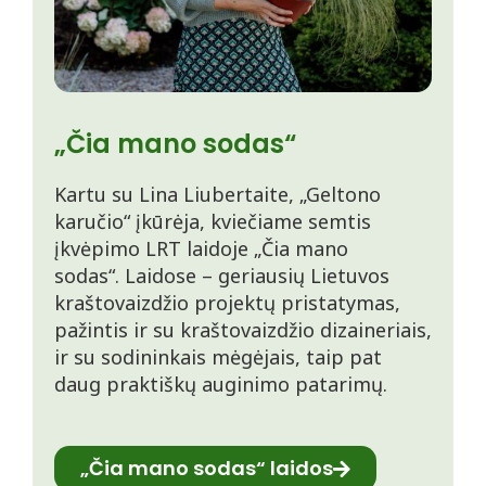
„Čia mano sodas“
Kartu su Lina Liubertaite, „Geltono
karučio“ įkūrėja, kviečiame semtis
įkvėpimo LRT laidoje „Čia mano
sodas“. Laidose – geriausių Lietuvos
kraštovaizdžio projektų pristatymas,
pažintis ir su kraštovaizdžio dizaineriais,
ir su sodininkais mėgėjais, taip pat
daug praktiškų auginimo patarimų.
„Čia mano sodas“ laidos