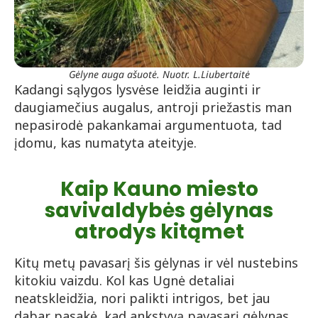
Gėlyne auga ašuotė. Nuotr. L.Liubertaitė
Kadangi sąlygos lysvėse leidžia auginti ir
daugiamečius augalus, antroji priežastis man
nepasirodė pakankamai argumentuota, tad
įdomu, kas numatyta ateityje.
Kaip Kauno miesto
savivaldybės gėlynas
atrodys kitąmet
Kitų metų pavasarį šis gėlynas ir vėl nustebins
kitokiu vaizdu. Kol kas Ugnė detaliai
neatskleidžia, nori palikti intrigos, bet jau
dabar pasakė, kad ankstyvą pavasarį gėlynas