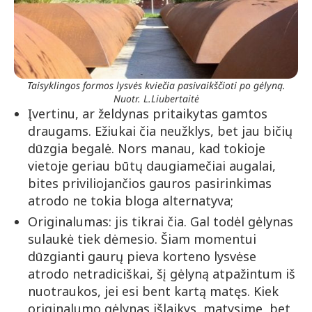
Taisyklingos formos lysvės kviečia pasivaikščioti po gėlyną.
Nuotr. L.Liubertaitė
Įvertinu, ar želdynas pritaikytas gamtos
draugams. Ežiukai čia neužklys, bet jau bičių
dūzgia begalė. Nors manau, kad tokioje
vietoje geriau būtų daugiamečiai augalai,
bites priviliojančios gauros pasirinkimas
atrodo ne tokia bloga alternatyva;
Originalumas: jis tikrai čia. Gal todėl gėlynas
sulaukė tiek dėmesio. Šiam momentui
dūzgianti gaurų pieva korteno lysvėse
atrodo netradiciškai, šį gėlyną atpažintum iš
nuotraukos, jei esi bent kartą matęs. Kiek
originalumo gėlynas išlaikys, matysime, bet