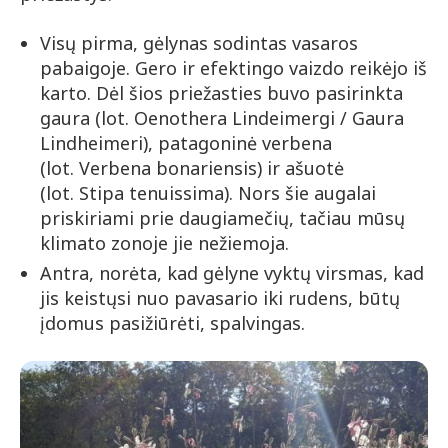
Visų pirma, gėlynas sodintas vasaros
pabaigoje. Gero ir efektingo vaizdo reikėjo iš
karto. Dėl šios priežasties buvo pasirinkta
gaura (lot. Oenothera Lindeimergi / Gaura
Lindheimeri), patagoninė verbena
(lot. Verbena bonariensis) ir ašuotė
(lot. Stipa tenuissima). Nors šie augalai
priskiriami prie daugiamečių, tačiau mūsų
klimato zonoje jie nežiemoja.
Antra, norėta, kad gėlyne vyktų virsmas, kad
jis keistųsi nuo pavasario iki rudens, būtų
įdomus pasižiūrėti, spalvingas.