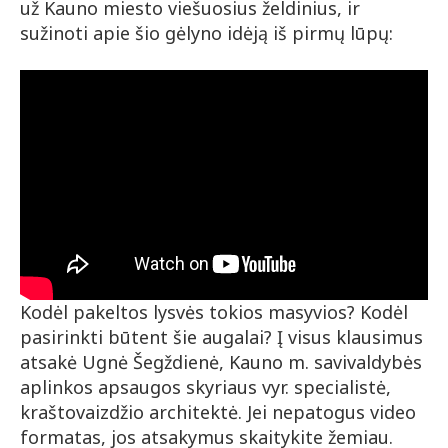
už Kauno miesto viešuosius želdinius, ir
sužinoti apie šio gėlyno idėją iš pirmų lūpų:
Kodėl pakeltos lysvės tokios masyvios? Kodėl
pasirinkti būtent šie augalai? Į visus klausimus
atsakė Ugnė Šegždienė, Kauno m. savivaldybės
aplinkos apsaugos skyriaus vyr. specialistė,
kraštovaizdžio architektė. Jei nepatogus video
formatas, jos atsakymus skaitykite žemiau.