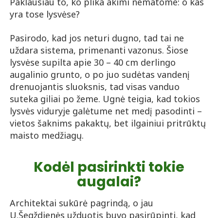
Paklausiau to, ko plika akimi nematome: o kas
yra tose lysvėse?
Pasirodo, kad jos neturi dugno, tad tai ne
uždara sistema, primenanti vazonus. Šiose
lysvėse supilta apie 30 – 40 cm derlingo
augalinio grunto, o po juo sudėtas vandenį
drenuojantis sluoksnis, tad visas vanduo
suteka giliai po žeme. Ugnė teigia, kad tokios
lysvės viduryje galėtume net medį pasodinti –
vietos šaknims pakaktų, bet ilgainiui pritrūktų
maisto medžiagų.
Kodėl pasirinkti tokie
augalai?
Architektai sukūrė pagrindą, o jau
U.Šegždienės užduotis buvo pasirūpinti, kad