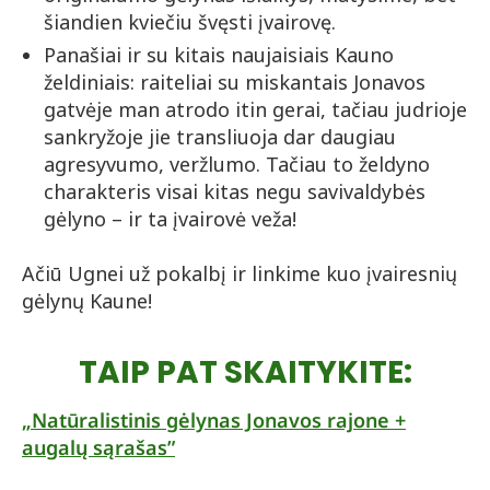
šiandien kviečiu švęsti įvairovę.
Panašiai ir su kitais naujaisiais Kauno
želdiniais: raiteliai su miskantais Jonavos
gatvėje man atrodo itin gerai, tačiau judrioje
sankryžoje jie transliuoja dar daugiau
agresyvumo, veržlumo. Tačiau to želdyno
charakteris visai kitas negu savivaldybės
gėlyno – ir ta įvairovė veža!
Ačiū Ugnei už pokalbį ir linkime kuo įvairesnių
gėlynų Kaune!
TAIP PAT SKAITYKITE:
„Natūralistinis gėlynas Jonavos rajone +
augalų sąrašas”