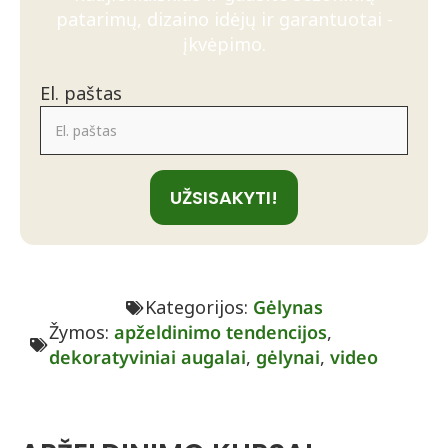
patarimų, dizaino idėjų ir garantuotai -
įkvėpimo.
El. paštas
UŽSISAKYTI!
Kategorijos:
Gėlynas
Žymos:
apželdinimo tendencijos
,
dekoratyviniai augalai
,
gėlynai
,
video