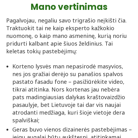
Mano vertinimas
Pagalvojau, negaliu savo trigrašio neįkišti čia.
Traktuokit tai ne kaip eksperto kažkokio
nuomonę, o kaip mano asmeninę, kurią noriu
pridurti kalbant apie šiuos želdinius. Tai
keletas tokių pastebėjimų:
Korteno lysvės man nepasirodė masyvios,
nes jos gražiai derėjo su panašios spalvos
pastato fasadu fone – pasižiūrėkite video,
tikrai atitinka. Nors kortenas jau nebėra
pats madingiausias dalykas kraštovaizdžio
pasaulyje, bet Lietuvoje tai dar vis naujai
atrodanti medžiaga, kuri šioje vietoje dera
spalviškai;
Geras buvo vienos dizainerės pastebėjimas –
jeigu augalai būtų aukštesni, atitinkamai