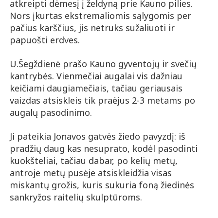
atkreipti dėmesį į želdyną prie Kauno pilies.
Nors įkurtas ekstremaliomis sąlygomis per
pačius karščius, jis netruks sužaliuoti ir
papuošti erdves.
U.Šegždienė prašo Kauno gyventojų ir svečių
kantrybės. Vienmečiai augalai vis dažniau
keičiami daugiamečiais, tačiau geriausais
vaizdas atsiskleis tik praėjus 2-3 metams po
augalų pasodinimo.
Ji pateikia Jonavos gatvės žiedo pavyzdį: iš
pradžių daug kas nesuprato, kodėl pasodinti
kuokšteliai, tačiau dabar, po kelių metų,
antroje metų pusėje atsiskleidžia visas
miskantų grožis, kuris sukuria foną žiedinės
sankryžos raitelių skulptūroms.