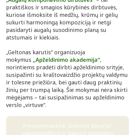
praktiškos ir smagios kūrybinės dirbtuvės,
kuriose išmoksite iš medžių, krūmų ir gėlių
sukurti harmoningą kompoziciją ir netgi
pasidaryti augalų susodinimo planą su
atstumais ir kiekiais.
„Geltonas karutis“ organizuoja
mokymus
„Apželdinimo akademija“
,
norintiems pradėti dirbti apželdinimo srityje,
susipažinti su kraštovaizdžio projektų valdymu
ir tolesne priežiūra, bei gauti daug praktinių
žinių per trumpą laiką. Šie mokymai nėra skirti
mėgėjams – tai susipažinimas su apželdinimo
verslo „virtuve“.
Prenumeruokite „Geltono karučio“
naujienlaiškius ir gausite sezoninių