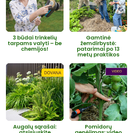
3 būdai trinkelių
Gamtinė
tarpams valyti – be
žemdirbystė:
chemijos!
patarimai po 13
metų praktikos
Augalų sąrašai:
Pomidorų
atsisiųskite
genėjimas: video