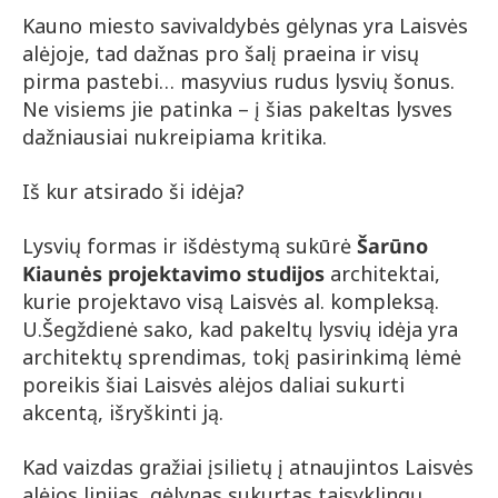
Kauno miesto savivaldybės gėlynas yra Laisvės
alėjoje, tad dažnas pro šalį praeina ir visų
pirma pastebi… masyvius rudus lysvių šonus.
Ne visiems jie patinka – į šias pakeltas lysves
dažniausiai nukreipiama kritika.
Iš kur atsirado ši idėja?
Lysvių formas ir išdėstymą sukūrė
Šarūno
Kiaunės projektavimo studijos
architektai,
kurie projektavo visą Laisvės al. kompleksą.
U.Šegždienė sako, kad pakeltų lysvių idėja yra
architektų sprendimas, tokį pasirinkimą lėmė
poreikis šiai Laisvės alėjos daliai sukurti
akcentą, išryškinti ją.
Kad vaizdas gražiai įsilietų į atnaujintos Laisvės
alėjos linijas, gėlynas sukurtas taisyklingų