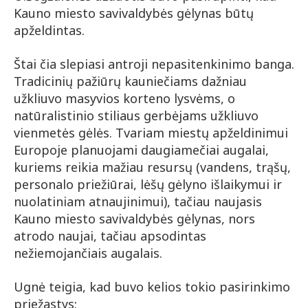
Kauno miesto savivaldybės gėlynas būtų
apželdintas.
Štai čia slepiasi antroji nepasitenkinimo banga.
Tradicinių pažiūrų kauniečiams dažniau
užkliuvo masyvios korteno lysvėms, o
natūralistinio stiliaus gerbėjams užkliuvo
vienmetės gėlės. Tvariam miestų apželdinimui
Europoje planuojami daugiamečiai augalai,
kuriems reikia mažiau resursų (vandens, trąšų,
personalo priežiūrai, lėšų gėlyno išlaikymui ir
nuolatiniam atnaujinimui), tačiau naujasis
Kauno miesto savivaldybės gėlynas, nors
atrodo naujai, tačiau apsodintas
nežiemojančiais augalais.
Ugnė teigia, kad buvo kelios tokio pasirinkimo
priežastys: