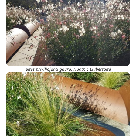
Bites priviliojanti gaura. Nuotr. L.Liubertaitė