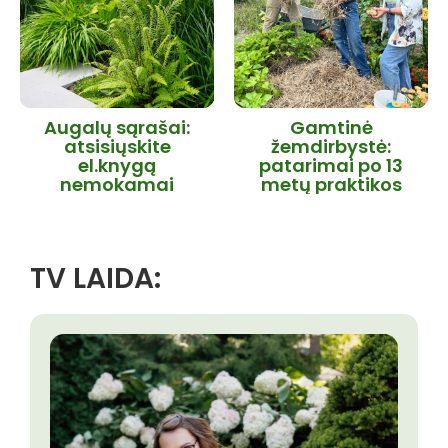
Augalų sąrašai:
Gamtinė
atsisiųskite
žemdirbystė:
el.knygą
patarimai po 13
nemokamai
metų praktikos
TV LAIDA: