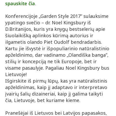
spauskite čia
.
Konferencijoje „Garden Style 2017” sulauksime
ypatingo svečio – dr. Noel Kingsbury iš
D.Britanijos, kuris yra knygų bestselerių apie
šiuolaikišką aplinkos kūrimą autorius ir
ilgametis olando Piet Oudolf bendradarbis.
Kartu jie išvystė ir išpopuliarinio natūralistinio
apželdinimo, dar vadinamo „Olandiška banga”,
stilių ir koncepciją ne tik Europoje, bet ir
visame pasaulyje. Pagaliau Noel Kingsbury bus
Lietuvoje!
Išgirskite iš pirmų lūpų, kas yra natūralistinis
apželdinimas, kaip jį a
daptavo ir interpretavo
įvairių šalių dizaineriai, kaip jį galima taikyti
čia, Lietuvoje, bet kuriame kieme.
Pranešėjai iš Lietuvos bei Latvijos papasakos,