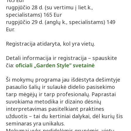
165 Eur
rugpjūčio 28 d. (su vertimu į liet.k.,
specialistams) 165 Eur
rugpjūčio 29 d. (anglų k., specialistams) 149
Eur.
Registracija atidaryta, kol yra vietų.
Detali informacija ir registracija – spauskite
čia:
oficiali „Garden Style” svetainė
Ši mokymų programa jau išdėstyta dešimtyje
pasaulio šalių ir sulaukė didelio pasisekimo
tarp mėgėjų ir tarp profesionalų. Paprastai
suvokiama metodika ir dizaino dėsnių
interpretavimas pasitelkiant praktines
užduotis – tai du kertiniai dalykai, dėl kurių šis
seminaras yra unikalus.
Mokymai vyks nedidelėmis grupėmis, vietų