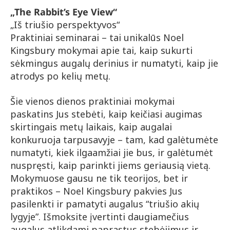
„The Rabbit’s Eye View“
„Iš triušio perspektyvos“
Praktiniai seminarai – tai unikalūs Noel
Kingsbury mokymai apie tai, kaip sukurti
sėkmingus augalų derinius ir numatyti, kaip jie
atrodys po kelių metų.
Šie vienos dienos praktiniai mokymai
paskatins Jus stebėti, kaip keičiasi augimas
skirtingais metų laikais, kaip augalai
konkuruoja tarpusavyje – tam, kad galėtumėte
numatyti, kiek ilgaamžiai jie bus, ir galėtumėt
nuspręsti, kaip parinkti jiems geriausią vietą.
Mokymuose gausu ne tik teorijos, bet ir
praktikos – Noel Kingsbury pakvies Ju
s
pasilenkti ir pamatyti augalus “triušio akių
lygyje”. Išmoksite įvertinti daugiamečius
augalus atlikdami paprastus stebėjimus ir