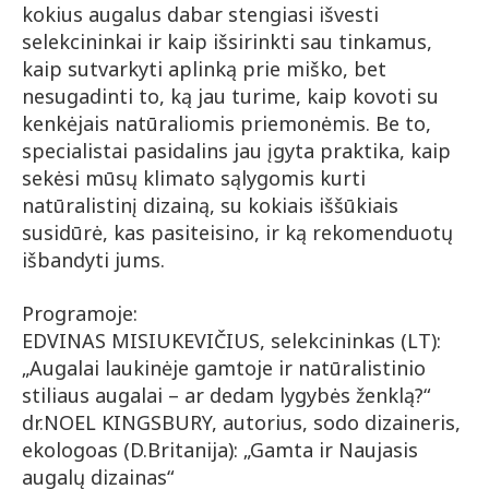
kokius augalus dabar stengiasi išvesti
selekcininkai ir kaip išsirinkti sau tinkamus,
kaip sutvarkyti aplinką prie miško, bet
nesugadinti to, ką jau turime, kaip kovoti su
kenkėjais natūraliomis priemonėmis. Be to,
specialistai pasidalins jau įgyta praktika, kaip
sekėsi mūsų klimato sąlygomis kurti
natūralistinį dizainą, su kokiais iššūkiais
susidūrė, kas pasiteisino, ir ką rekomenduotų
išbandyti jums.
Programoje:
EDVINAS MISIUKEVIČIUS, selekcininkas (LT):
„Augalai laukinėje gamtoje ir natūralistinio
stiliaus augalai – ar dedam lygybės ženklą?“
dr.NOEL KINGSBURY, autorius, sodo dizaineris,
ekologoas (D.Britanija): „Gamta ir Naujasis
augalų dizainas“