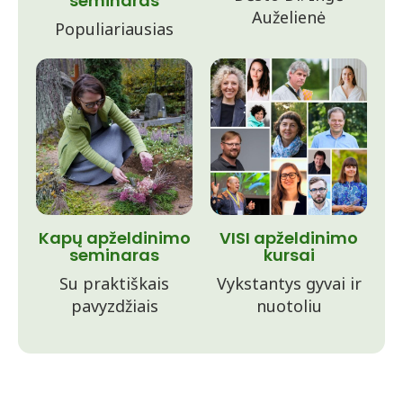
seminaras
Auželienė
Populiariausias
Kapų apželdinimo
VISI apželdinimo
seminaras
kursai
Su praktiškais
Vykstantys gyvai ir
pavyzdžiais
nuotoliu