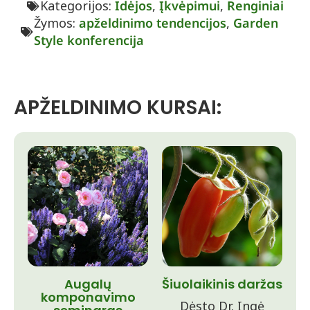
Kategorijos:
Idėjos
,
Įkvėpimui
,
Renginiai
Žymos:
apželdinimo tendencijos
,
Garden
Style konferencija
APŽELDINIMO KURSAI:
Augalų
Šiuolaikinis daržas
komponavimo
Dėsto Dr. Ingė