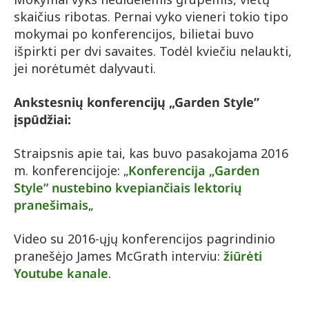
skaičius ribotas. Pernai vyko vieneri tokio tipo
mokymai po konferencijos, bilietai buvo
išpirkti per dvi savaites. Todėl kviečiu nelaukti,
jei norėtumėt dalyvauti.
Ankstesnių konferencijų „Garden Style”
įspūdžiai:
Straipsnis apie tai, kas buvo pasakojama 2016
m. konferencijoje: „
Konferencija „Garden
Style” nustebino kvepiančiais lektorių
pranešimais
„
Video su 2016-ųjų konferencijos pagrindinio
pranešėjo James McGrath interviu:
žiūrėti
Youtube kanale
.