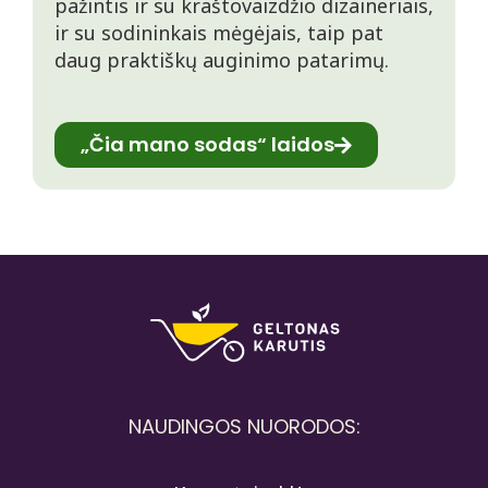
pažintis ir su kraštovaizdžio dizaineriais,
ir su sodininkais mėgėjais, taip pat
daug praktiškų auginimo patarimų.
„Čia mano sodas“ laidos
NAUDINGOS NUORODOS: