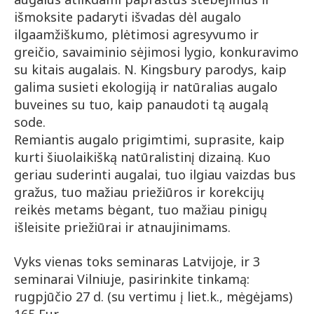
išmoksite padaryti išvadas dėl augalo
ilgaamžiškumo, plėtimosi agresyvumo ir
greičio, savaiminio sėjimosi lygio, konkuravimo
su kitais augalais. N. Kingsbury parodys, kaip
galima susieti ekologiją ir natūralias augalo
buveines su tuo, kaip panaudoti tą augalą
sode.
Remiantis augalo prigimtimi, suprasite, kaip
kurti šiuolaikišką natūralistinį dizainą. Kuo
geriau suderinti augalai, tuo ilgiau vaizdas bus
gražus, tuo mažiau priežiūros ir korekcijų
reikės metams bėgant, tuo mažiau pinigų
išleisite priežiūrai ir atnaujinimams.
Vyks vienas toks seminaras Latvijoje, ir 3
seminarai Vilniuje, pasirinkite tinkamą:
rugpjūčio 27 d. (su vertimu į liet.k., mėgėjams)