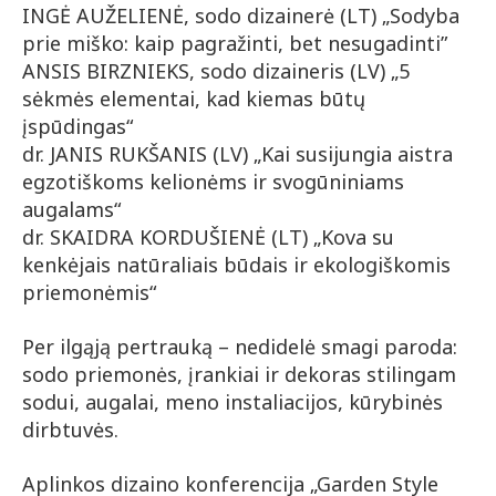
INGĖ AUŽELIENĖ, sodo dizainerė (LT) „Sodyba
prie miško: kaip pagražinti, bet nesugadinti”
ANSIS BIRZNIEKS, sodo dizaineris (LV) „5
sėkmės elementai, kad kiemas būtų
įspūdingas“
dr. JANIS RUKŠANIS (LV) „Kai susijungia aistra
egzotiškoms kelionėms ir svogūniniams
augalams“
dr. SKAIDRA KORDUŠIENĖ (LT) „Kova su
kenkėjais natūraliais būdais ir ekologiškomis
priemonėmis“
Per ilgąją pertrauką – nedidelė smagi paroda:
sodo priemonės, įrankiai ir dekoras stilingam
sodui, augalai, meno instaliacijos, kūrybinės
dirbtuvės.
Aplinkos dizaino konferencija „Garden Style