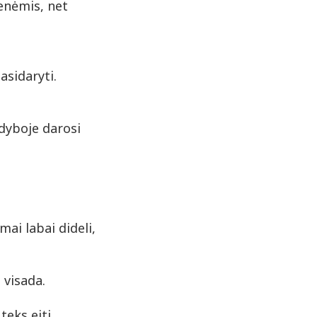
enėmis, net
pasidaryti.
odyboje darosi
I
mai labai dideli,
 visada.
teks eiti