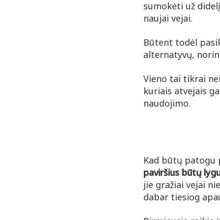
sumokėti už didelį
naujai vejai.
Būtent todėl pasik
alternatyvų, norin
Vieno tai tikrai n
kuriais atvejais g
naudojimo.
Kad būtų patogu p
paviršius būtų lyg
jie gražiai vejai 
dabar tiesiog apa