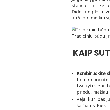
standartiniu keliu
Dideliam plotui v
apželdinimo kursų
Tradiciniu būdu įr
KAIP SUT
Kombinuokite sk
taip ir darykite
tvarkyti vienu 
priedų, mažiau 
Veja, kuri pas j
šalčiams. Kiek 