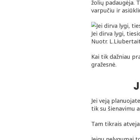
žolių padaugėja. 
varpučiu ir asiūkli
Jei dirva lygi, tie
Nuotr. L.Liubertai
Kai tik dažniau pr
gražesnė.
J
Jei veją planuojat
tik su šienavimu 
Tam tikrais atveja
Jeigu nelygumai to