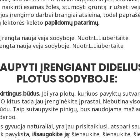
: naikinti esamas žoles, stumdyti gruntą ir užsėti veją
ejos įrengimo darbai brangiai atsieina, todėl papra
 lektorės keleto
papildomų patarimų
.
engta nauja veja sodyboje. Nuotr.L.Liubertaitė
AUPYTI ĮRENGIANT DIDELI
PLOTUS SODYBOJE:
irtingus būdus.
Jei yra plotų, kuriuos pavyktų sutvar
. O kitus tada jau įrenginėkite įprastai. Nebūtina vis
būdu. Taip sutaupysite pinigų, bus naudojama maži
darbo.
us gyvuoja natūraliai, yra jau prisitaikiusi, atspari s
tik pavyksta,
išsaugokite ją
: šienaukite, šienaukite, ši