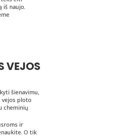
 iš naujo.
šėme
US VEJOS
kyti šienavimu,
o vejos ploto
au cheminių
ausroms ir
enaukite. O tik