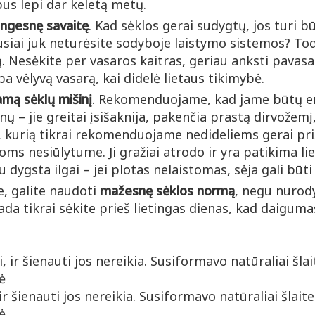
bus lepi dar keletą metų.
tingesnę savaitę
. Kad sėklos gerai sudygtų, jos turi b
usiai juk neturėsite sodyboje laistymo sistemos? Tod
. Nesėkite per vasaros kaitras, geriau anksti pavasa
ba vėlyvą vasarą, kai didelė lietaus tikimybė.
amą sėklų mišinį
. Rekomenduojame, kad jame būtų er
nų – jie greitai įsišaknija, pakenčia prastą dirvožem
, kurią tikrai rekomenduojame nedideliems gerai pr
ms nesiūlytume. Ji gražiai atrodo ir yra patikima li
 dygsta ilgai – jei plotas nelaistomas, sėja gali būt
e, galite naudoti
mažesnę sėklos normą
, negu nurod
ada tikrai sėkite prieš lietingas dienas, kad daigum
ir šienauti jos nereikia. Susiformavo natūraliai šlaite
ė