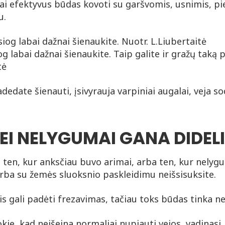
Tai efektyvus būdas kovoti su garšvomis, usnimis, pi
u.
siog labai dažnai šienaukite. Taip galite ir gražų taką 
tė
adedate šienauti, įsivyrauja varpiniai augalai, veja s
EI NELYGUMAI GANA DIDEL
e ten, kur anksčiau buvo arimai, arba ten, kur nelygu
arba su žemės sluoksnio paskleidimu neišsisuksite.
is gali padėti frezavimas, tačiau toks būdas tinka ne
kie, kad neišeina normaliai nupjauti vejos, vadinasi, 