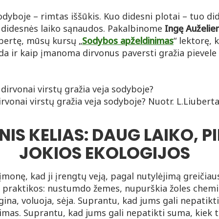
odyboje – rimtas iššūkis. Kuo didesni plotai – tuo di
ar didesnės laiko sąnaudos. Pakalbinome
Ingę Auželie
pertę, mūsų kursų „
Sodybos apželdinimas
“ lektorę,
ada ir kaip įmanoma dirvonus paversti gražia pievele 
irvonai virstų gražia veja sodyboje? Nuotr. L.Liuberta
NIS KELIAS: DAUG LAIKO, PI
JOKIOS EKOLOGIJOS
įmonę, kad ji įrengtų veją, pagal nutylėjimą greičiaus
e praktikos: nustumdo žemes, nupurškia žoles chem
ina, voluoja, sėja. Suprantu, kad jums gali nepatikt
mas. Suprantu, kad jums gali nepatikti suma, kiek t