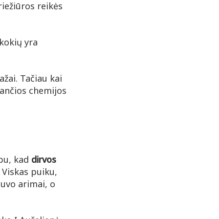
riežiūros reikės
 kokių yra
žai. Tačiau kai
ušančios chemijos
rbu, kad
dirvos
 Viskas puiku,
buvo arimai, o