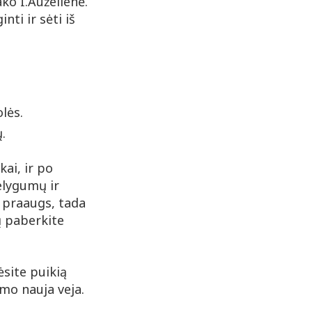
ako I.Auželienė.
nti ir sėti iš
olės.
.
kai, ir po
elygumų ir
k praaugs, tada
ų paberkite
ėsite puikią
imo nauja veja.