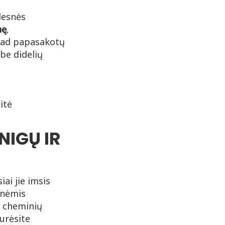
desnės
nę
,
 kad papasakotų
be didelių
itė
NIGŲ IR
iai jie imsis
inėmis
i cheminių
urėsite