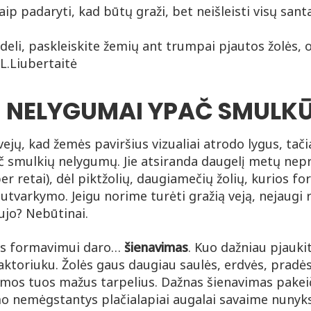
deli, paskleiskite žemių ant trumpai pjautos žolės, o
 L.Liubertaitė
I NELYGUMAI YPAČ SMULK
vejų, kad žemės paviršius vizualiai atrodo lygus, tači
 smulkių nelygumų. Jie atsiranda daugelį metų nepri
er retai), dėl piktžolių, daugiamečių žolių, kurios f
tvarkymo. Jeigu norime turėti gražią veją, nejaugi r
naujo? Nebūtinai.
jos formavimui daro…
šienavimas
. Kuo dažniau pjauki
aktoriuku. Žolės gaus daugiau saulės, erdvės, pradės
damos tuos mažus tarpelius. Dažnas šienavimas pakeič
mo nemėgstantys plačialapiai augalai savaime nunyks