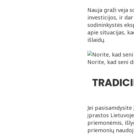
Nauja graži veja s
investicijos, ir d
sodininkystės eks
apie situacijas, k
išlaidų.
Norite, kad seni d
TRADICI
Jei pasisamdysite 
įprastos Lietuvoj
priemonėmis, išlyg
priemonių naudoji