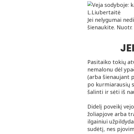
Jei nelygumai nedi
šienaukite. Nuotr.
JE
Pasitaiko tokių at
nemalonu dėl ypač
(arba šienaujant p
po kurmiarausių su
šalinti ir sėti iš 
Didelį poveikį ve
žoliapjove arba tr
ilgainiui užpildy
sudėtį, nes pjovi