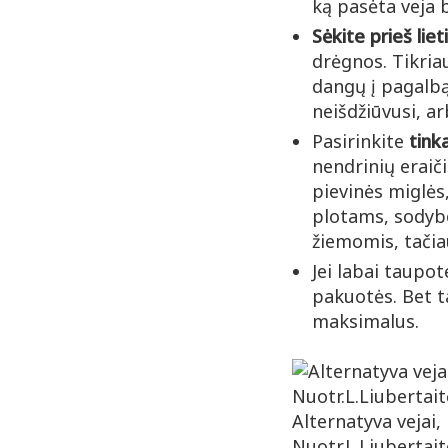
ką pasėta veja 
Sėkite prieš lie
drėgnos. Tikria
dangų į pagalbą
neišdžiūvusi, ar
Pasirinkite
tink
nendrinių eraiči
pievinės miglės
plotams, sodybo
žiemomis, tačiau
Jei labai taupot
pakuotės. Bet t
maksimalus.
Alternatyva vejai, 
Nuotr.L.Liubertait