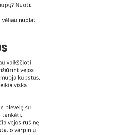
 vėliau nuolat
ŪS
au vaikščioti
žiūrint vejos
ormuoja kupstus,
eikia viską
te pievelę su
 tankėti,
ia vejos rūšinę
ta, o varpinių