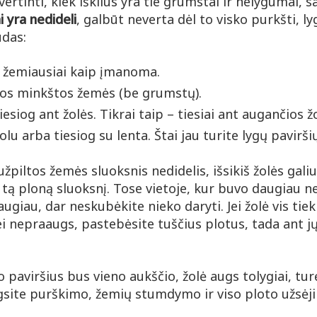
vertinti, kiek iškilūs yra tie grumstai ir nelygumai, s
 yra nedideli
, galbūt neverta dėl to visko purkšti, lygi
ūdas:
 žemiausiai kaip įmanoma.
ios minkštos žemės (be grumstų).
tiesiog ant žolės. Tikrai taip – tiesiai ant augančios ž
olu arba tiesiog su lenta. Štai jau turite lygų paviršių
žpiltos žemės sluoksnis nedidelis, išsikiš žolės galiu
 tą ploną sluoksnį. Tose vietoje, kur buvo daugiau n
giau, dar neskubėkite nieko daryti. Jei žolė vis tie
ei nepraaugs, pastebėsite tuščius plotus, tada ant j
paviršius bus vieno aukščio, žolė augs tolygiai, tur
ngsite purškimo, žemių stumdymo ir viso ploto užsėj