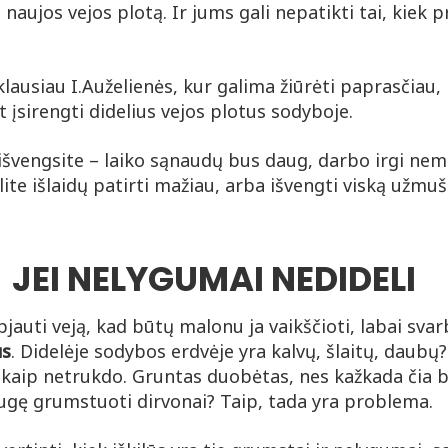
 naujos vejos plotą. Ir jums gali nepatikti tai, kiek p
lausiau I.Auželienės, kur galima žiūrėti paprasčiau,
t įsirengti didelius vejos plotus sodyboje.
eišvengsite – laiko sąnaudų bus daug, darbo irgi nema
alite išlaidų patirti mažiau, arba išvengti viską užm
JEI NELYGUMAI NEDIDELI
jauti veją, kad būtų malonu ja vaikščioti, labai sva
us
. Didelėje sodybos erdvėje yra kalvų, šlaitų, daubų?
niekaip netrukdo. Gruntas duobėtas, nes kažkada čia 
ugę grumstuoti dirvonai? Taip, tada yra problema.