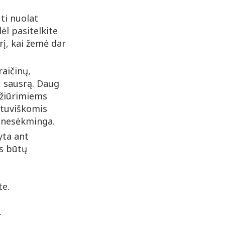
ūti nuolat
ėl pasitelkite
rį, kai žemė dar
aičinų,
į, sausrą. Daug
ižiūrimiems
etuviškomis
i nesėkminga.
yta ant
as būtų
.