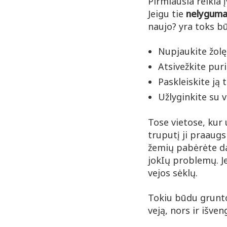
Pirmiausia reikia į
Jeigu tie
nelygumai
naujo? yra toks b
Nupjaukite žolę
Atsivežkite pur
Paskleiskite ją 
Užlyginkite su v
Tose vietose, kur u
truputį ji praaugs
žemių pabėrėte dau
jokIų problemų. J
vejos sėklų.
Tokiu būdu grunto 
veją, nors ir išve