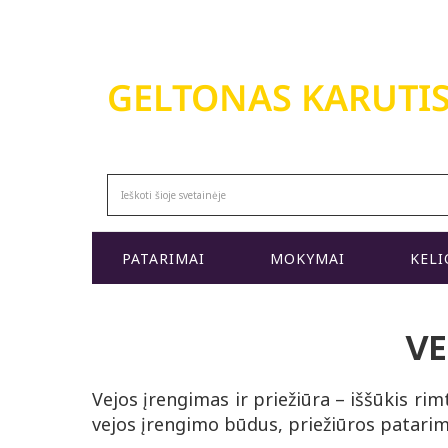
GELTONAS KARUTI
MODERNŪS APŽELDINIMO KURSAI
PATARIMAI
MOKYMAI
KELI
VE
Vejos įrengimas ir priežiūra – iššūkis rim
vejos įrengimo būdus, priežiūros patarimus