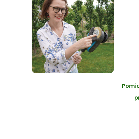
Pomid
p