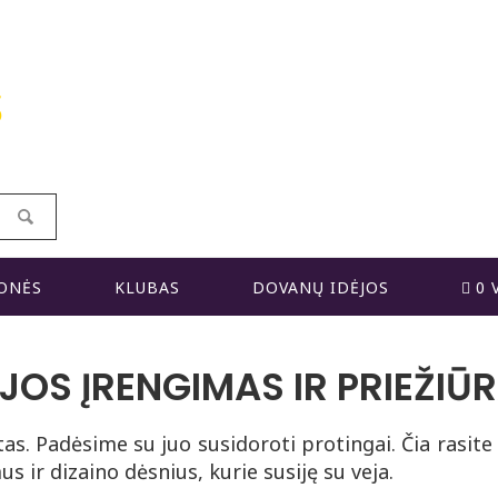
S
ONĖS
KLUBAS
DOVANŲ IDĖJOS
0 
JOS ĮRENGIMAS IR PRIEŽIŪ
tas. Padėsime su juo susidoroti protingai. Čia rasite
 ir dizaino dėsnius, kurie susiję su veja.