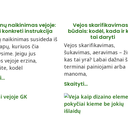
ų naikinimas vejoje:
Vejos skarifikavimas
 konkreti instrukcija
būdais: kodėl, kada ir 
tai daryti
naikinimas susideda iš
Vejos skarifikavimas,
tapų, kuriuos čia
šukavimas, aeravimas – ži
ysime. Jeigu jus
kas tai yra? Labai dažnai š
 vejoje erzina,
terminai painiojami arba
ite, kodėl
manoma,
...
Skaityti...