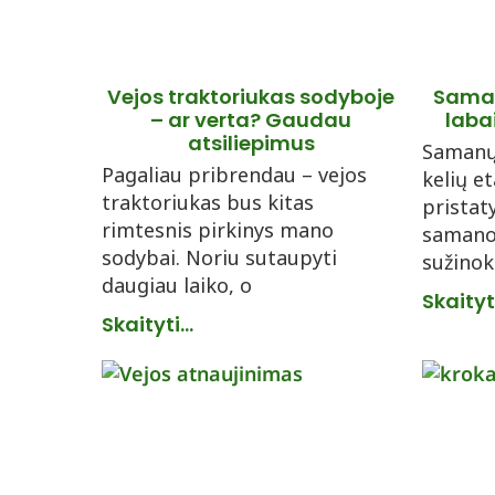
Vejos traktoriukas sodyboje
Saman
– ar verta? Gaudau
labai
atsiliepimus
Samanų 
Pagaliau pribrendau – vejos
kelių e
traktoriukas bus kitas
pristat
rimtesnis pirkinys mano
samanos
sodybai. Noriu sutaupyti
sužinok
daugiau laiko, o
Skaityti
Skaityti...