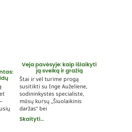
Veja pavėsyje: kaip išlaikyti
ją sveiką ir gražią
ntas:
idų
Štai ir vėl turime progą
ą
susitikti su Inge Auželiene,
et
sodininkystės specialiste,
 –
mūsų kursų „Šiuolaikinis
ausių
daržas“ bei
Skaityti...