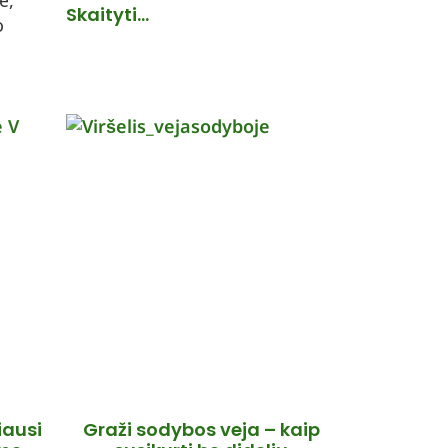
e,
Skaityti...
o
iausi
Graži sodybos veja – kaip