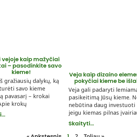
 vejoje kaip mažyčiai
ntai – pasodinkite savo
kieme!
Veja kaip dizaino eleme
iš gražiausių dalykų, ką
pokyčiai kieme be išla
turėti savo kieme
Veja gali padaryti lemiam
ą pavasarį – krokai
pasikeitimą Jūsų kieme. N
 Apie krokų
nebūtina daug investuoti
jeigu kiemas pilnas įvairi
...
Skaityti...
« Ankstesnis
1
2
Toliau »