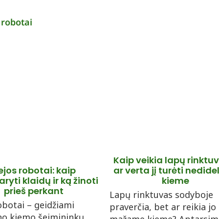
Kaip veikia lapų rinktuv
ejos robotai: kaip
ar verta jį turėti nedid
yti klaidų ir ką žinoti
kieme
prieš perkant
Lapų rinktuvas sodyboje
obotai – geidžiami
praverčia, bet ar reikia jo
no kiemo šeimininkų,