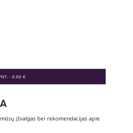
VNT.
0.00 €
RA
mūsų įžvalgas bei rekomendacijas apie