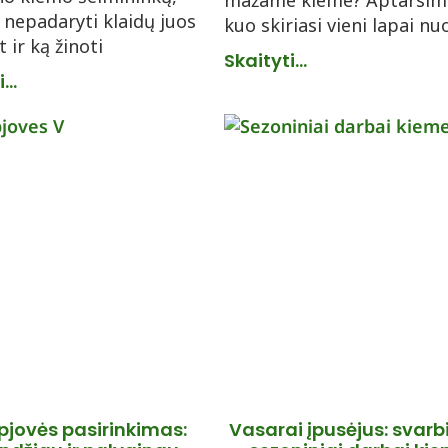
mažame kieme? Aptarsim
p nepadaryti klaidų juos
kuo skiriasi vieni lapai nu
t ir ką žinoti
Skaityti...
...
pjovės pasirinkimas:
Vasarai įpusėjus: svarb