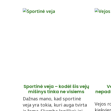
Sportinė veja – kodėl šis vejų
V
mišinys tinka ne visiems
nepadar
Dažnas mano, kad sportinė
Vejos r
veja yra tokia, kuri auga tvirta
kiekvie