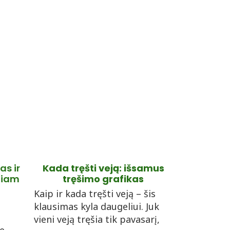
as ir
Kada tręšti veją: išsamus
eliam
tręšimo grafikas
Kaip ir kada tręšti veją – šis
klausimas kyla daugeliui. Juk
vieni veją tręšia tik pavasarį,