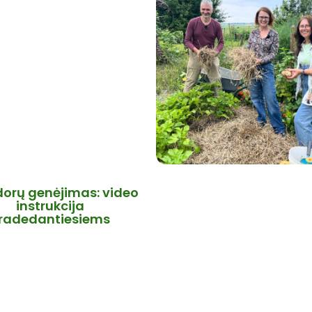
orų genėjimas: video
instrukcija
radedantiesiems