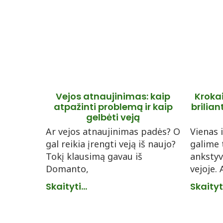
Vejos atnaujinimas: kaip
Krokai
atpažinti problemą ir kaip
brilia
gelbėti veją
Ar vejos atnaujinimas padės? O
Vienas 
gal reikia įrengti veją iš naujo?
galime 
Tokį klausimą gavau iš
ankstyv
Domanto,
vejoje.
Skaityti...
Skaityti