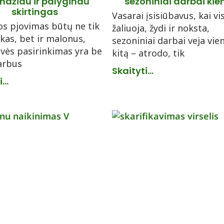
ndžiau ir palyginau
sezoniniai darbai ki
skirtingas
Vasarai įsisiūbavus, kai vi
os pjovimas būtų ne tik
žaliuoja, žydi ir noksta,
kas, bet ir malonus,
sezoniniai darbai veja vie
ovės pasirinkimas yra be
kitą – atrodo, tik
arbus
Skaityti...
...