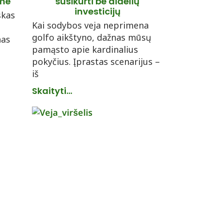
eme
susikurti be didelių
investicijų
skas
Kai sodybos veja neprimena
golfo aikštyno, dažnas mūsų
nas
pamąsto apie kardinalius
pokyčius. Įprastas scenarijus –
iš
Skaityti...