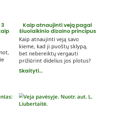
 3
Kaip atnaujinti veją pagal
kaip
šiuolaikinio dizaino principus
Kaip atnaujinti veją savo
kieme, kad ji puoštų sklypą,
not,
bet nebereiktų vergauti
ie
prižiūrint didelius jos plotus?
Skaityti...