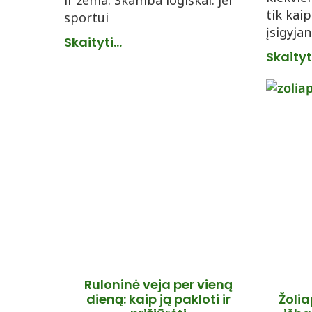
ir žema. Skamba logiškai: jei
tik kai
sportui
įsigyjan
Skaityti...
Skaityti
Ruloninė veja per vieną
dieną: kaip ją pakloti ir
Žolia