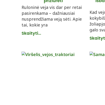
prižiūrėti
išba
Ruloninė veja vis dar per retai
Kad vej
pasirenkama – dažniausiai
kokybiš
nusprendžiama veją sėti. Apie
žoliapj
tai, kokie yra
galo sv
Skaityti...
Skaityti