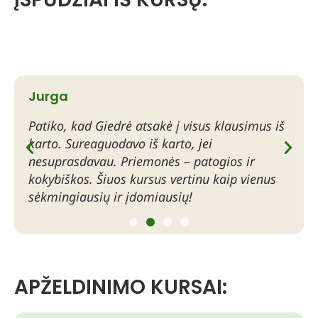
Jurga
Al
Patiko, kad Giedrė atsakė į visus klausimus iš
Lab
karto. Sureaguodavo iš karto, jei
prad
nesuprasdavau. Priemonės – patogios ir
sim
kokybiškos. Šiuos kursus vertinu kaip vienus
Sud
sėkmingiausių ir įdomiausių!
tai
APŽELDINIMO KURSAI: