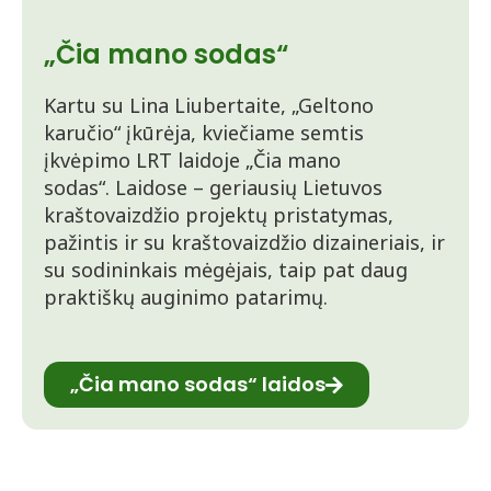
„Čia mano sodas“
Kartu su Lina Liubertaite, „Geltono
karučio“ įkūrėja, kviečiame semtis
įkvėpimo LRT laidoje „Čia mano
sodas“. Laidose – geriausių Lietuvos
kraštovaizdžio projektų pristatymas,
pažintis ir su kraštovaizdžio dizaineriais, ir
su sodininkais mėgėjais, taip pat daug
praktiškų auginimo patarimų.
„Čia mano sodas“ laidos