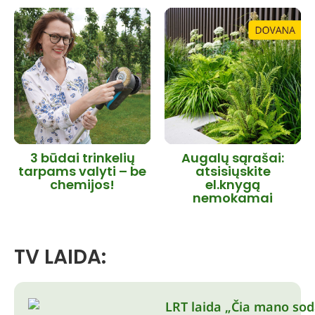
3 būdai trinkelių
Augalų sąrašai:
tarpams valyti – be
atsisiųskite
chemijos!
el.knygą
nemokamai
TV LAIDA: