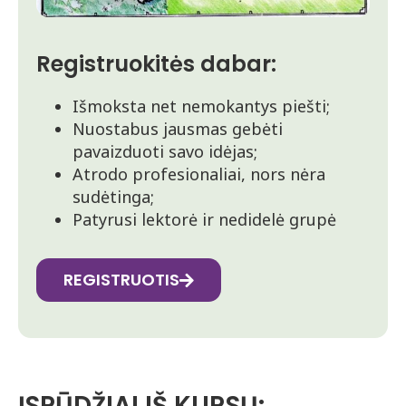
Registruokitės dabar:
Išmoksta net nemokantys piešti;
Nuostabus jausmas gebėti
pavaizduoti savo idėjas;
Atrodo profesionaliai, nors nėra
sudėtinga;
Patyrusi lektorė ir nedidelė grupė
REGISTRUOTIS
ĮSPŪDŽIAI IŠ KURSŲ: