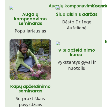
Augalų
Šiuolaikinis daržas
komponavimo
Dėsto Dr. Ingė
seminaras
Auželienė
Populiariausias
VISI apželdinimo
kursai
Vykstantys gyvai ir
nuotoliu
Kapų apželdinimo
seminaras
Su praktiškais
pavyzdžiais