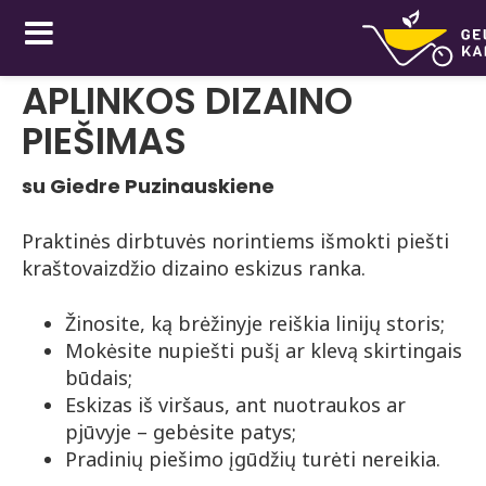
APLINKOS DIZAINO
PIEŠIMAS
su Giedre Puzinauskiene
Praktinės dirbtuvės norintiems išmokti piešti
kraštovaizdžio dizaino eskizus ranka.
Žinosite, ką brėžinyje reiškia linijų storis;
Mokėsite nupiešti pušį ar klevą skirtingais
būdais;
Eskizas iš viršaus, ant nuotraukos ar
pjūvyje – gebėsite patys;
Pradinių piešimo įgūdžių turėti nereikia.