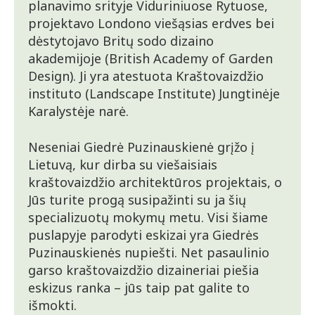
planavimo srityje Viduriniuose Rytuose,
projektavo Londono viešąsias erdves bei
dėstytojavo Britų sodo dizaino
akademijoje (British Academy of Garden
Design). Ji yra atestuota Kraštovaizdžio
instituto (Landscape Institute) Jungtinėje
Karalystėje narė.
Neseniai Giedrė Puzinauskienė grįžo į
Lietuvą, kur dirba su viešaisiais
kraštovaizdžio architektūros projektais, o
Jūs turite progą susipažinti su ja šių
specializuotų mokymų metu. Visi šiame
puslapyje parodyti eskizai yra Giedrės
Puzinauskienės nupiešti. Net pasaulinio
garso kraštovaizdžio dizaineriai piešia
eskizus ranka – jūs taip pat galite to
išmokti.