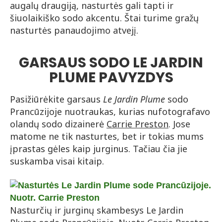
augalų draugiją, nasturtės gali tapti ir
šiuolaikiško sodo akcentu. Štai turime gražų
nasturtės panaudojimo atvejį.
GARSAUS SODO LE JARDIN
PLUME PAVYZDYS
Pasižiūrėkite garsaus
Le Jardin Plume
sodo
Prancūzijoje nuotraukas, kurias nufotografavo
olandų sodo dizainerė
Carrie Preston
. Jose
matome ne tik nasturtes, bet ir tokias mums
įprastas gėles kaip jurginus. Tačiau čia jie
suskamba visai kitaip.
Nasturčių ir jurginų skambesys Le Jardin