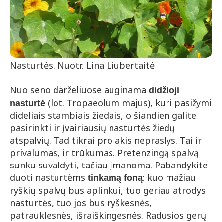
Nasturtės. Nuotr. Lina Liubertaitė
Nuo seno darželiuose auginama
didžioji
(lot. Tropaeolum majus), kuri pasižymi
nasturtė
dideliais stambiais žiedais, o šiandien galite
pasirinkti ir įvairiausių nasturtės žiedų
atspalvių. Tad tikrai pro akis nepraslys. Tai ir
privalumas, ir trūkumas. Pretenzingą spalvą
sunku suvaldyti, tačiau įmanoma. Pabandykite
duoti nasturtėms
: kuo mažiau
tinkamą foną
ryškių spalvų bus aplinkui, tuo geriau atrodys
nasturtės, tuo jos bus ryškesnės,
patrauklesnės, išraiškingesnės. Radusios gerų