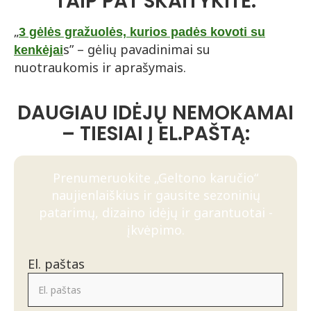
TAIP PAT SKAITYKITE:
„
3 gėlės gražuolės, kurios padės kovoti su
s” – gėlių pavadinimai su
kenkėjai
nuotraukomis ir aprašymais.
DAUGIAU IDĖJŲ NEMOKAMAI
– TIESIAI Į EL.PAŠTĄ:
Prenumeruokite „Geltono karučio“
naujienlaiškius ir gausite sezoninių
patarimų, dizaino idėjų ir garantuotai -
įkvėpimo.
El. paštas