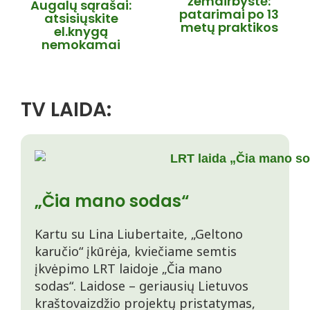
žemdirbystė:
Augalų sąrašai:
patarimai po 13
atsisiųskite
metų praktikos
el.knygą
nemokamai
TV LAIDA:
„Čia mano sodas“
Kartu su Lina Liubertaite, „Geltono
karučio“ įkūrėja, kviečiame semtis
įkvėpimo LRT laidoje „Čia mano
sodas“. Laidose – geriausių Lietuvos
kraštovaizdžio projektų pristatymas,