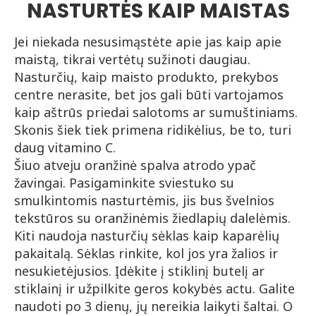
NASTURTĖS KAIP MAISTAS
Jei niekada nesusimąstėte apie jas kaip apie
maistą, tikrai vertėtų sužinoti daugiau.
Nasturčių, kaip maisto produkto, prekybos
centre nerasite, bet jos gali būti vartojamos
kaip aštrūs priedai salotoms ar sumuštiniams.
Skonis šiek tiek primena ridikėlius, be to, turi
daug vitamino C.
Šiuo atveju oranžinė spalva atrodo ypač
žavingai. Pasigaminkite sviestuko su
smulkintomis nasturtėmis, jis bus švelnios
tekstūros su oranžinėmis žiedlapių dalelėmis.
Kiti naudoja nasturčių sėklas kaip kaparėlių
pakaitalą. Sėklas rinkite, kol jos yra žalios ir
nesukietėjusios. Įdėkite į stiklinį butelį ar
stiklainį ir užpilkite geros kokybės actu. Galite
naudoti po 3 dienų, jų nereikia laikyti šaltai. O