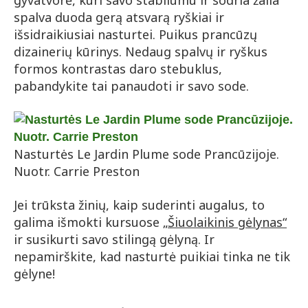
gyvatvorė, kuri savo stabilumu ir sodria žalia
spalva duoda gerą atsvarą ryškiai ir
išsidraikiusiai nasturtei. Puikus prancūzų
dizainerių kūrinys. Nedaug spalvų ir ryškus
formos kontrastas daro stebuklus,
pabandykite tai panaudoti ir savo sode.
Nasturtės Le Jardin Plume sode Prancūzijoje.
Nuotr. Carrie Preston
Jei trūksta žinių, kaip suderinti augalus, to
galima išmokti kursuose
„Šiuolaikinis gėlynas“
ir susikurti savo stilingą gėlyną. Ir
nepamirškite, kad nasturtė puikiai tinka ne tik
gėlyne!