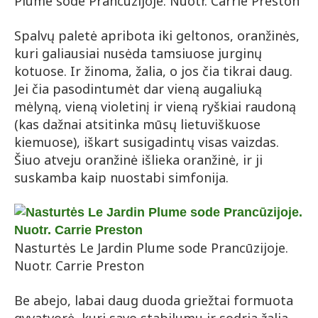
Plume sode Prancūzijoje. Nuotr. Carrie Preston
Spalvų paletė apribota iki geltonos, oranžinės,
kuri galiausiai nusėda tamsiuose jurginų
kotuose. Ir žinoma, žalia, o jos čia tikrai daug.
Jei čia pasodintumėt dar vieną augaliuką
mėlyną, vieną violetinį ir vieną ryškiai raudoną
(kas dažnai atsitinka mūsų lietuviškuose
kiemuose), iškart susigadintų visas vaizdas.
Šiuo atveju oranžinė išlieka oranžinė, ir ji
suskamba kaip nuostabi simfonija.
Nasturtės Le Jardin Plume sode Prancūzijoje.
Nuotr. Carrie Preston
Be abejo, labai daug duoda griežtai formuota