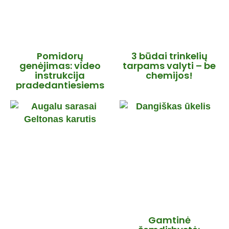
Pomidorų
3 būdai trinkelių
genėjimas: video
tarpams valyti – be
instrukcija
chemijos!
pradedantiesiems
Gamtinė