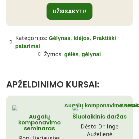
UŽSISAKYTI!
Kategorijos:
,
,
Gėlynas
Idėjos
Praktiški
patarimai
Žymos:
,
gėlės
gėlynai
APŽELDINIMO KURSAI:
Augalų
Šiuolaikinis daržas
komponavimo
Dėsto Dr. Ingė
seminaras
Auželienė
Populiariausias