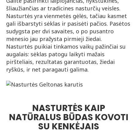
Galite pasirinkti laipiojančias, nykštukines,
šliaužiančias ar tradicines nasturčių veisles.
Nasturtės yra vienmetės gėlės, tačiau kasmet
gali išbarstyti sėklas ir pasisėti pačios. Pasėtos
sudygsta per dvi savaites, o po pusantro
mėnesio jau pražysta pirmieji žiedai.
Nasturtės puikiai tinkamos vaikų pažinčiai su
augalais: sėklas patogu laikyti mažais
piršteliais, rezultatas garantuotas, žiedai
ryškūs, ir net paragauti galima.
NASTURTĖS KAIP
NATŪRALUS BŪDAS KOVOTI
SU KENKĖJAIS