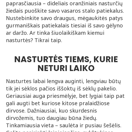
paprasčiausia – dideliais oranžiniais nasturčių
žiedais puoškite savo vasaros stalo patiekalus.
Nustebinkite savo draugus, mėgaukitės patys
gurmaniškais patiekalais tiesiai iš savo gėlyno
ar daržo. Ar tinka šiuolaikiškam kiemui
nasturtės? Tikrai taip.
NASTURTĖS TIEMS, KURIE
NETURI LAIKO
Nasturtes labai lengva auginti, lengviau būtų
tik jei sėklos pačios iššoktų iš sėklų pakelio.
Geriausiai auga priesmėlyje, bet lygiai taip pat
gali augti bet kuriose kitose pralaidžiose
dirvose. Dažniausiai, kuo skurdesnis
dirvožemis, tuo daugiau būna žiedų.
Tinkamiausia vieta – saulėta ir pusiau šešėlis.