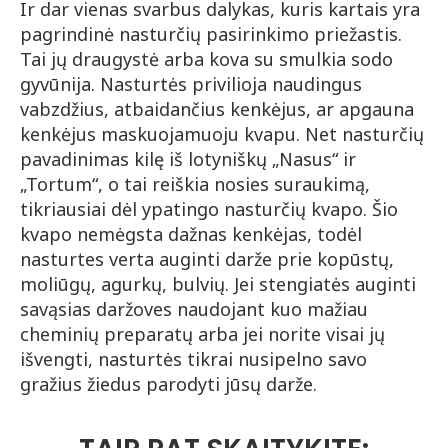
Ir dar vienas svarbus dalykas, kuris kartais yra
pagrindinė nasturčių pasirinkimo priežastis.
Tai jų draugystė arba kova su smulkia sodo
gyvūnija. Nasturtės privilioja naudingus
vabzdžius, atbaidančius kenkėjus, ar apgauna
kenkėjus maskuojamuoju kvapu. Net nasturčių
pavadinimas kilę iš lotyniškų „Nasus“ ir
„Tortum“, o tai reiškia nosies suraukimą,
tikriausiai dėl ypatingo nasturčių kvapo. Šio
kvapo nemėgsta dažnas kenkėjas, todėl
nasturtes verta auginti darže prie kopūstų,
moliūgų, agurkų, bulvių. Jei stengiatės auginti
savąsias daržoves naudojant kuo mažiau
cheminių preparatų arba jei norite visai jų
išvengti, nasturtės tikrai nusipelno savo
gražius žiedus parodyti jūsų darže.