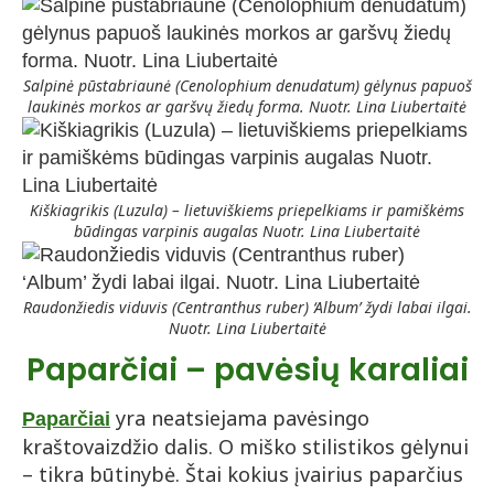
Salpinė pūstabriaunė (Cenolophium denudatum) gėlynus papuoš
laukinės morkos ar garšvų žiedų forma. Nuotr. Lina Liubertaitė
Kiškiagrikis (Luzula) – lietuviškiems priepelkiams ir pamiškėms
būdingas varpinis augalas Nuotr. Lina Liubertaitė
Raudonžiedis viduvis (Centranthus ruber) ‘Album’ žydi labai ilgai.
Nuotr. Lina Liubertaitė
Paparčiai – pavėsių karaliai
yra neatsiejama pavėsingo
Paparčiai
kraštovaizdžio dalis. O miško stilistikos gėlynui
– tikra būtinybė. Štai kokius įvairius paparčius