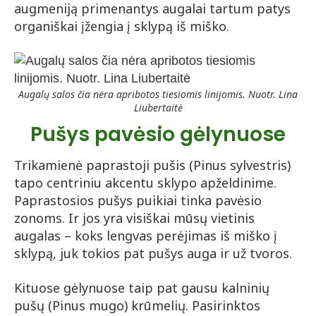
augmeniją primenantys augalai tartum patys
organiškai įžengia į sklypą iš miško.
Augalų salos čia nėra apribotos tiesiomis linijomis. Nuotr. Lina
Liubertaitė
Pušys pavėsio gėlynuose
Trikamienė paprastoji pušis (Pinus sylvestris)
tapo centriniu akcentu sklypo apželdinime.
Paprastosios pušys puikiai tinka pavėsio
zonoms. Ir jos yra visiškai mūsų vietinis
augalas – koks lengvas perėjimas iš miško į
sklypą, juk tokios pat pušys auga ir už tvoros.
Kituose gėlynuose taip pat gausu kalninių
pušų (Pinus mugo) krūmelių. Pasirinktos