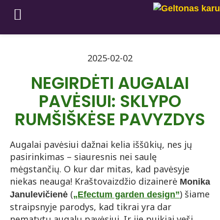
2025-02-02
NEGIRDĖTI AUGALAI
PAVĖSIUI: SKLYPO
RUMŠIŠKĖSE PAVYZDYS
Augalai pavėsiui dažnai kelia iššūkių, nes jų
pasirinkimas – siauresnis nei saulę
mėgstančių. O kur dar mitas, kad pavėsyje
niekas neauga! Kraštovaizdžio dizainerė
Monika
(
) šiame
Janulevičienė
„
Efectum garden design”
straipsnyje parodys, kad tikrai yra dar
nematytų augalų pavėsiui. Ir jie puikiai veši