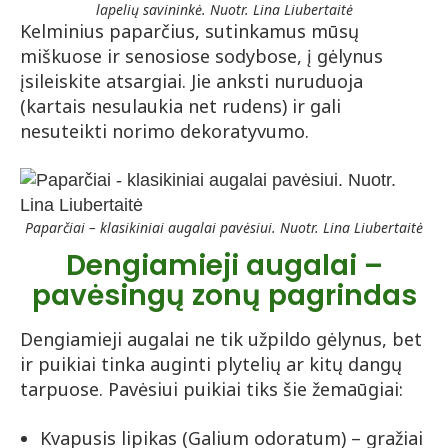
lapelių savininkė. Nuotr. Lina Liubertaitė
Kelminius paparčius, sutinkamus mūsų
miškuose ir senosiose sodybose, į gėlynus
įsileiskite atsargiai. Jie anksti nuruduoja
(kartais nesulaukia net rudens) ir gali
nesuteikti norimo dekoratyvumo.
Paparčiai – klasikiniai augalai pavėsiui. Nuotr. Lina Liubertaitė
Dengiamieji augalai –
pavėsingų zonų pagrindas
Dengiamieji augalai ne tik užpildo gėlynus, bet
ir puikiai tinka auginti plytelių ar kitų dangų
tarpuose. Pavėsiui puikiai tiks šie žemaūgiai:
Kvapusis lipikas (Galium odoratum) – gražiai