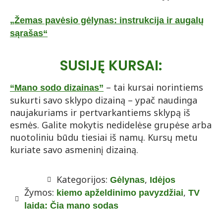
„Žemas pavėsio gėlynas: instrukcija ir augalų
sąrašas“
SUSIJĘ KURSAI:
– tai kursai norintiems
“Mano sodo dizainas”
sukurti savo sklypo dizainą – ypač naudinga
naujakuriams ir pertvarkantiems sklypą iš
esmės. Galite mokytis nedidelėse grupėse arba
nuotoliniu būdu tiesiai iš namų. Kursų metu
kuriate savo asmeninį dizainą.
Kategorijos:
,
Gėlynas
Idėjos
Žymos:
,
kiemo apželdinimo pavyzdžiai
TV
laida: Čia mano sodas