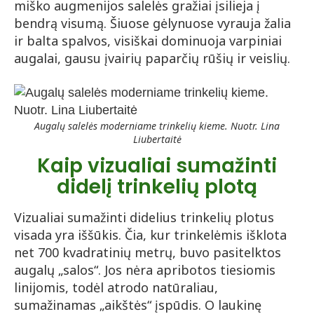
miško augmenijos salelės gražiai įsilieja į
bendrą visumą. Šiuose gėlynuose vyrauja žalia
ir balta spalvos, visiškai dominuoja varpiniai
augalai, gausu įvairių paparčių rūšių ir veislių.
Augalų salelės moderniame trinkelių kieme. Nuotr. Lina
Liubertaitė
Kaip vizualiai sumažinti
didelį trinkelių plotą
Vizualiai sumažinti didelius trinkelių plotus
visada yra iššūkis. Čia, kur trinkelėmis išklota
net 700 kvadratinių metrų, buvo pasitelktos
augalų „salos“. Jos nėra apribotos tiesiomis
linijomis, todėl atrodo natūraliau,
sumažinamas „aikštės“ įspūdis. O laukinę