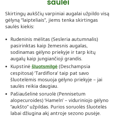
saulei
Skirtingų aukščių varpiniai augalai užpildo visą
gėlyną “laipteliais”, jiems tenka skirtingas
saulės kiekis:
Rudeninis mėlitas (Sesleria autumnalis)
pasirinktas kaip žemesnis augalas,
sodinamas gėlyno priekyje ir tarp kitų
augalų kaip jungiančioji grandis.
Kupstinė
(Deschampsia
šluotsmilgė
cespitosa) ‘Tardiflora’ taip pat savo
šluotelėmis mosuoja gėlyno priekyje – jai
saulės reikia daugiau.
Pašiaušelinė soruolė (Pennisetum
alopecuroides) ‘Hameln’ – viduriniojo gėlyno
“aukšto” užpildas. Purios soruolės šluotelės
labai džiugina akį antroje sezono pusėje.