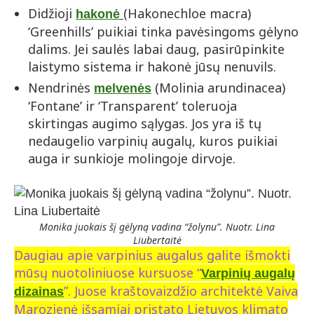
Didžioji
(Hakonechloe macra)
hakonė
‘Greenhills’ puikiai tinka pavėsingoms gėlyno
dalims. Jei saulės labai daug, pasirūpinkite
laistymo sistema ir hakonė jūsų nenuvils.
Nendrinės
(Molinia arundinacea)
melvenės
‘Fontane’ ir ‘Transparent’ toleruoja
skirtingas augimo sąlygas. Jos yra iš tų
nedaugelio varpinių augalų, kuros puikiai
auga ir sunkioje molingoje dirvoje.
Monika juokais šį gėlyną vadina “žolynu”. Nuotr. Lina
Liubertaitė
Daugiau apie varpinius augalus galite išmokti
mūsų nuotoliniuose kursuose “
Varpinių augalų
”. Juose kraštovaizdžio architektė Vaiva
dizainas
Marozienė išsamiai pristato Lietuvos klimato