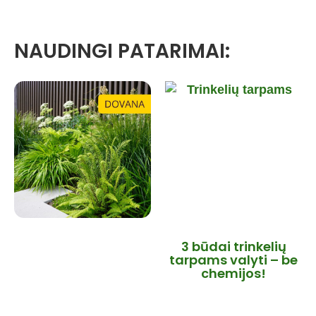
NAUDINGI PATARIMAI:
3 būdai trinkelių
tarpams valyti – be
chemijos!