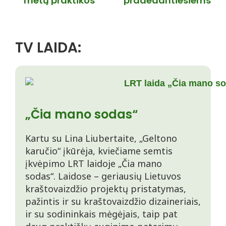
metų praktikos
pradedantiesiems
TV LAIDA:
„Čia mano sodas“
Kartu su Lina Liubertaite, „Geltono
karučio“ įkūrėja, kviečiame semtis
įkvėpimo LRT laidoje „Čia mano
sodas“. Laidose – geriausių Lietuvos
kraštovaizdžio projektų pristatymas,
pažintis ir su kraštovaizdžio dizaineriais,
ir su sodininkais mėgėjais, taip pat