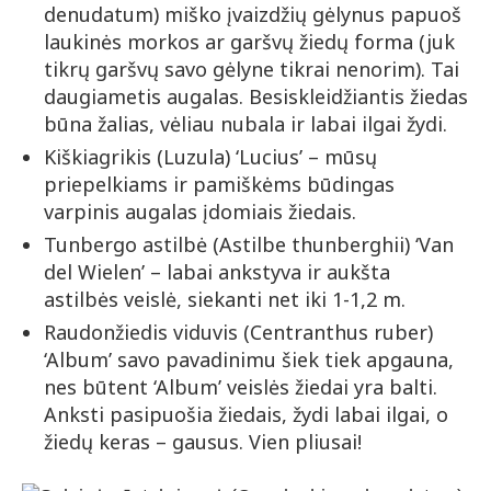
denudatum) miško įvaizdžių gėlynus papuoš
laukinės morkos ar garšvų žiedų forma (juk
tikrų garšvų savo gėlyne tikrai nenorim). Tai
daugiametis augalas. Besiskleidžiantis žiedas
būna žalias, vėliau nubala ir labai ilgai žydi.
Kiškiagrikis (Luzula) ‘Lucius’ – mūsų
priepelkiams ir pamiškėms būdingas
varpinis augalas įdomiais žiedais.
Tunbergo astilbė (Astilbe thunberghii) ‘Van
del Wielen’ – labai ankstyva ir aukšta
astilbės veislė, siekanti net iki 1-1,2 m.
Raudonžiedis viduvis (Centranthus ruber)
‘Album’ savo pavadinimu šiek tiek apgauna,
nes būtent ‘Album’ veislės žiedai yra balti.
Anksti pasipuošia žiedais, žydi labai ilgai, o
žiedų keras – gausus. Vien pliusai!