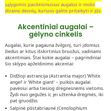
sąlygomis pasiteisinusius augalus ir moko
dizaino dėsnių, kuriuos galite pritaikyti ir jūs.
Akcentiniai augalai –
gėlyno cinkelis
Augalai, kurie pagauna žvilgsnį, turi įdomius
žiedus ar kitus išskirtinius bruožus, vadinami
akcentiniais. Štai kokie augalai – pagrindiniai
šio sklypo apželdinimo akcentai:
Didžioji astrancija (Astrantia major) ‘White
angel’ ir ‘White giant’ – puikūs augalai
pavėsiui arba tiesiog drėgnesnėms vietoms.
Žydi nuo gegužės ir, jei užtenka drėgmės, iki
pat gruodžio.
Salpinė pūstabriaunė (Cenolophium