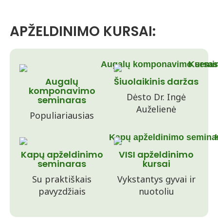
APŽELDINIMO KURSAI:
Augalų
Šiuolaikinis daržas
komponavimo
Dėsto Dr. Ingė
seminaras
Auželienė
Populiariausias
Kapų apželdinimo
VISI apželdinimo
seminaras
kursai
Su praktiškais
Vykstantys gyvai ir
pavyzdžiais
nuotoliu