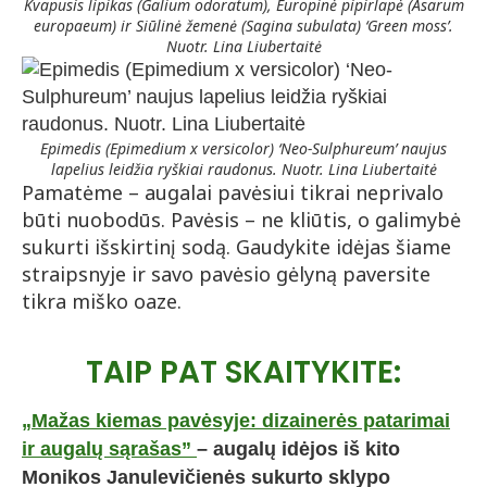
Kvapusis lipikas (Galium odoratum), Europinė pipirlapė (Asarum
europaeum) ir Siūlinė žemenė (Sagina subulata) ‘Green moss’.
Nuotr. Lina Liubertaitė
Epimedis (Epimedium x versicolor) ‘Neo-Sulphureum’ naujus
lapelius leidžia ryškiai raudonus. Nuotr. Lina Liubertaitė
Pamatėme – augalai pavėsiui tikrai neprivalo
būti nuobodūs. Pavėsis – ne kliūtis, o galimybė
sukurti išskirtinį sodą. Gaudykite idėjas šiame
straipsnyje ir savo pavėsio gėlyną paversite
tikra miško oaze.
TAIP PAT SKAITYKITE:
„Mažas kiemas pavėsyje: dizainerės patarimai
ir augalų sąrašas”
– augalų idėjos iš kito
Monikos Janulevičienės sukurto sklypo