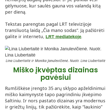
gėlynuose, kur saulės gauna vos valandą kitą
per dieną.
Tekstas parengtas pagal LRT televizijoje
transliuotą laidą „Čia mano sodas“. Ją pažiūrėti
galite ir internetu,
.
LRT
mediatekoje
Lina Liubertaitė ir Monika Janulevičienė. Nuotr. Lina Liubertaitė
Miško įkvėptas dizainas
pavėsiui
Rumšiškėse įrengto 35 arų sklypo apželdinimui
miško kaimynystė tapo pagrindiniu įkvėpimo
šaltiniu. Ir nors pastato dizainas yra modernus
ir griežtų linijų, tik pažiūrėkite, kaip “laukinio”