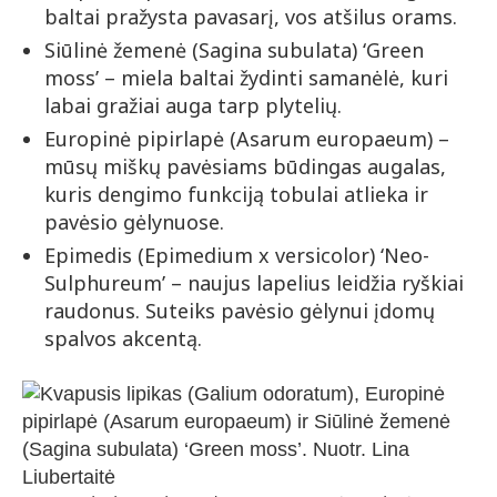
baltai pražysta pavasarį, vos atšilus orams.
Siūlinė žemenė (Sagina subulata) ‘Green
moss’ – miela baltai žydinti samanėlė, kuri
labai gražiai auga tarp plytelių.
Europinė pipirlapė (Asarum europaeum) –
mūsų miškų pavėsiams būdingas augalas,
kuris dengimo funkciją tobulai atlieka ir
pavėsio gėlynuose.
Epimedis (Epimedium x versicolor) ‘Neo-
Sulphureum’ – naujus lapelius leidžia ryškiai
raudonus. Suteiks pavėsio gėlynui įdomų
spalvos akcentą.