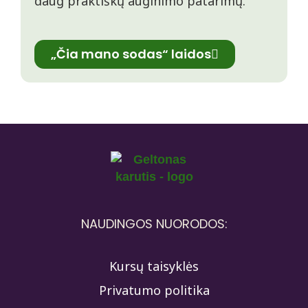
daug praktiškų auginimo patarimų.
„Čia mano sodas“ laidos
NAUDINGOS NUORODOS:
Kursų taisyklės
Privatumo politika