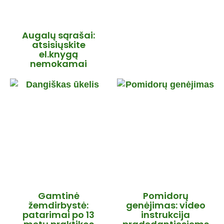
Augalų sąrašai:
atsisiųskite
el.knygą
nemokamai
Gamtinė
Pomidorų
žemdirbystė:
genėjimas: video
patarimai po 13
instrukcija