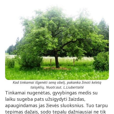
Kad tinkamai išgenėti seną obelį, pakanka žinoti keletą
taisyklių. Nuotr.aut. L.Liubertaitė
Tinkamai nugenėtas, gyvybingas medis su
laiku sugeba pats užsigydyti žaizdas,
apaugindamas jas žievės sluoksnius. Tuo tarpu
tepimas dažais, sodo tepalu dažniausiai ne tik