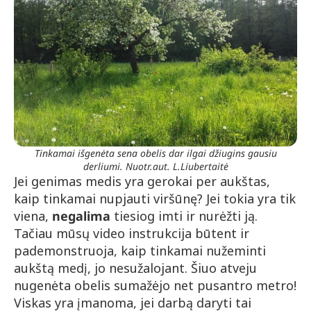
Tinkamai išgenėta sena obelis dar ilgai džiugins gausiu
derliumi. Nuotr.aut. L.Liubertaitė
Jei genimas medis yra gerokai per aukštas,
kaip tinkamai nupjauti viršūnę? Jei tokia yra tik
viena,
negalima
tiesiog imti ir nurėžti ją.
Tačiau mūsų video instrukcija būtent ir
pademonstruoja, kaip tinkamai nužeminti
aukštą medį, jo nesužalojant. Šiuo atveju
nugenėta obelis sumažėjo net pusantro metro!
Viskas yra įmanoma, jei darbą daryti tai