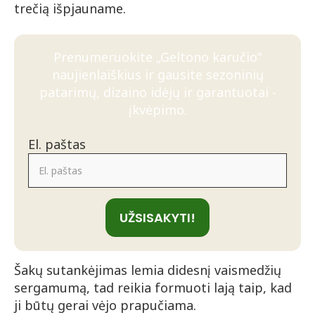
trečią išpjauname.
Prenumeruokite „Geltono karučio“
naujienlaiškius ir gausite sezoninių
patarimų, dizaino idėjų ir garantuotai -
įkvėpimo.
El. paštas
UŽSISAKYTI!
Šakų sutankėjimas lemia didesnį vaismedžių
sergamumą, tad reikia formuoti lają taip, kad
ji būtų gerai vėjo prapučiama.