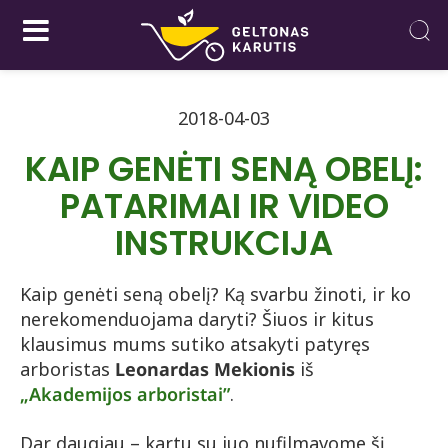
2018-04-03
KAIP GENĖTI SENĄ OBELĮ:
PATARIMAI IR VIDEO
INSTRUKCIJA
Kaip genėti seną obelį? Ką svarbu žinoti, ir ko
nerekomenduojama daryti? Šiuos ir kitus
klausimus mums sutiko atsakyti patyręs
arboristas
Leonardas Mekionis
iš
„Akademijos arboristai”
.
Dar daugiau – kartu su juo nufilmavome šį