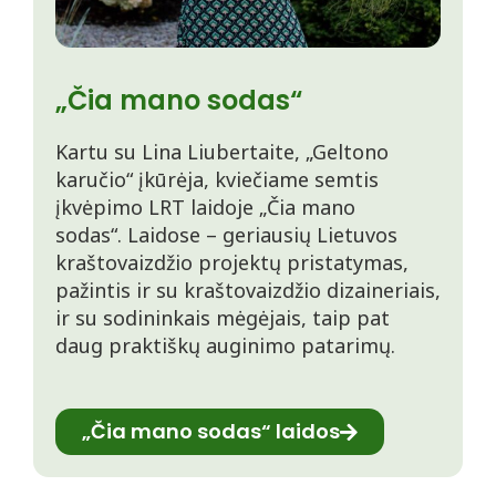
„Čia mano sodas“
Kartu su Lina Liubertaite, „Geltono
karučio“ įkūrėja, kviečiame semtis
įkvėpimo LRT laidoje „Čia mano
sodas“. Laidose – geriausių Lietuvos
kraštovaizdžio projektų pristatymas,
pažintis ir su kraštovaizdžio dizaineriais,
ir su sodininkais mėgėjais, taip pat
daug praktiškų auginimo patarimų.
„Čia mano sodas“ laidos