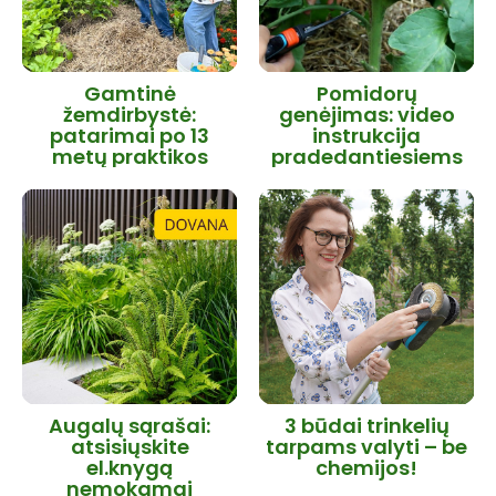
Gamtinė
Pomidorų
žemdirbystė:
genėjimas: video
patarimai po 13
instrukcija
metų praktikos
pradedantiesiems
Augalų sąrašai:
3 būdai trinkelių
atsisiųskite
tarpams valyti – be
el.knygą
chemijos!
nemokamai