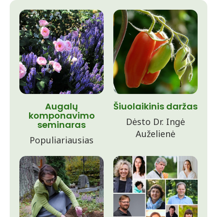
Augalų
Šiuolaikinis daržas
komponavimo
Dėsto Dr. Ingė
seminaras
Auželienė
Populiariausias