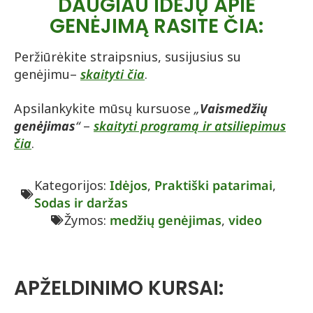
DAUGIAU IDĖJŲ APIE
GENĖJIMĄ RASITE ČIA:
Peržiūrėkite straipsnius, susijusius su
genėjimu–
skaityti
čia
.
Apsilankykite mūsų kursuose
„
Vaismedžių
genėjimas
“
–
skaityti programą ir atsiliepimus
čia
.
Kategorijos:
Idėjos
,
Praktiški patarimai
,
Sodas ir daržas
Žymos:
medžių genėjimas
,
video
APŽELDINIMO KURSAI: