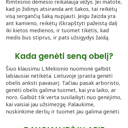
Rimtesnio dėmesio reikalauja vėžys. Jei matote,
kad jo židinys atsiranda ant šakos, tai reikėtų
visą sergančią šaką nupjauti. Jeigu žaizda yra
ant kamieno, reikėtų iškrapštyti pažeistą dalį
iki kietos medienos, ir tuomet tikėtis, kad
medis bus stiprus, ir pats užsigydys žaidą.
Kada genėti seną obelį?
Šiuo klausimu L.Mekionio nuomonė galbūt
labiausiai netikėta. Lietuvoje įprasta genėti
obelis anksti pavasarį. Tačiau pasak arboristo,
genėti obelis galima tuomet, kai yra laiko, ar
noro. Galbūt tik verta susilaikyti nuo genėjimo,
kai vaisiai jau užsimezgę. Palaukime,
nuskinkime derlių ir tuomet jau galima genėti.