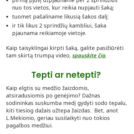
pirmą pjūvį užpjauname per 2 sprindžius
nuo tos vietos, kur reikia nupjauti šaką;
tuomet pašaliname likusią šakos dalį;
ir tik likus 2 sprindžių kambliui, šaka
pjaunama reikiamoje vietoje.
Kaip taisyklingai kirpti šaką, galite pasižiūrėti
tam skirtą trumpą video,
spauskite čia
.
Tepti ar netepti?
Kaip elgtis su medžio žaizdomis,
atsiradusiomis po genėjimo? Dažnas
sodininkas suskumba medį gydyti sodo tepalu,
kiti tiesiog dažais užtepa žaizdas. Bet, anot
L.Mekionio, geriau susilaikyti nuo tokios
pagalbos medžiui.