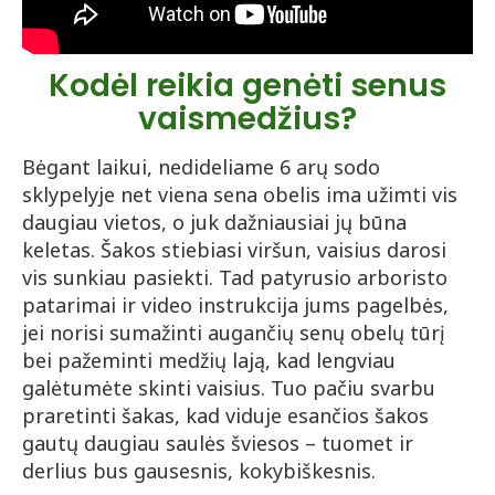
Kodėl reikia genėti senus
vaismedžius?
Bėgant laikui, nedideliame 6 arų sodo
sklypelyje net viena sena obelis ima užimti vis
daugiau vietos, o juk dažniausiai jų būna
keletas. Šakos stiebiasi viršun, vaisius darosi
vis sunkiau pasiekti. Tad patyrusio arboristo
patarimai ir video instrukcija jums pagelbės,
jei norisi sumažinti augančių senų obelų tūrį
bei pažeminti medžių lają, kad lengviau
galėtumėte skinti vaisius. Tuo pačiu svarbu
praretinti šakas, kad viduje esančios šakos
gautų daugiau saulės šviesos – tuomet ir
derlius bus gausesnis, kokybiškesnis.