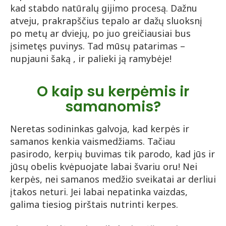
kad stabdo natūralų gijimo procesą. Dažnu
atveju, prakrapščius tepalo ar dažų sluoksnį
po metų ar dviejų, po juo greičiausiai bus
įsimetęs puvinys. Tad mūsų patarimas –
nupjauni šaką , ir palieki ją ramybėje!
O kaip su kerpėmis ir
samanomis?
Neretas sodininkas galvoja, kad kerpės ir
samanos kenkia vaismedžiams. Tačiau
pasirodo, kerpių buvimas tik parodo, kad jūs ir
jūsų obelis kvėpuojate labai švariu oru! Nei
kerpės, nei samanos medžio sveikatai ar derliui
įtakos neturi. Jei labai nepatinka vaizdas,
galima tiesiog pirštais nutrinti kerpes.