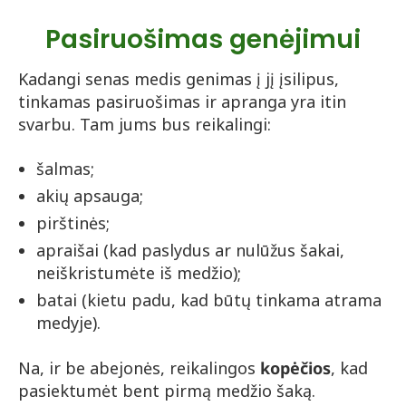
Pasiruošimas genėjimui
Kadangi senas medis genimas į jį įsilipus,
tinkamas pasiruošimas ir apranga yra itin
svarbu. Tam jums bus reikalingi:
šalmas;
akių apsauga;
pirštinės;
apraišai (kad paslydus ar nulūžus šakai,
neiškristumėte iš medžio);
batai (kietu padu, kad būtų tinkama atrama
medyje).
Na, ir be abejonės, reikalingos
kopėčios
, kad
pasiektumėt bent pirmą medžio šaką.