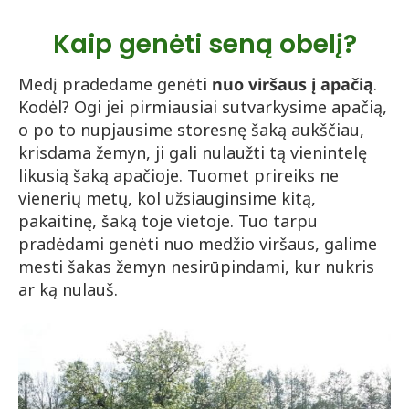
Kaip genėti seną obelį?
Medį pradedame genėti
nuo viršaus į apačią
.
Kodėl? Ogi jei pirmiausiai sutvarkysime apačią,
o po to nupjausime storesnę šaką aukščiau,
krisdama žemyn, ji gali nulaužti tą vienintelę
likusią šaką apačioje. Tuomet prireiks ne
vienerių metų, kol užsiauginsime kitą,
pakaitinę, šaką toje vietoje. Tuo tarpu
pradėdami genėti nuo medžio viršaus, galime
mesti šakas žemyn nesirūpindami, kur nukris
ar ką nulauš.