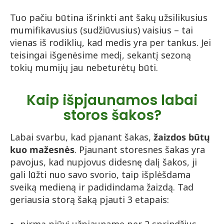
Tuo pačiu būtina išrinkti ant šakų užsilikusius
mumifikavusius (sudžiūvusius) vaisius – tai
vienas iš rodiklių, kad medis yra per tankus. Jei
teisingai išgenėsime medį, sekantį sezoną
tokių mumijų jau nebeturėtų būti.
Kaip išpjaunamos labai
storos šakos?
Labai svarbu, kad pjanant šakas,
žaizdos būtų
kuo mažesnės
. Pjaunant storesnes šakas yra
pavojus, kad nupjovus didesnę dalį šakos, ji
gali lūžti nuo savo svorio, taip išplėšdama
sveiką medieną ir padidindama žaizdą. Tad
geriausia storą šaką pjauti 3 etapais: