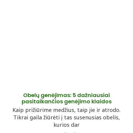
Obelų genėjimas: 5 dažniausiai
pasitaikančios genėjimo klaidos
Kaip prižiūrime medžius, taip jie ir atrodo.
Tikrai gaila žiūrėti į tas susenusias obelis,
kurios dar