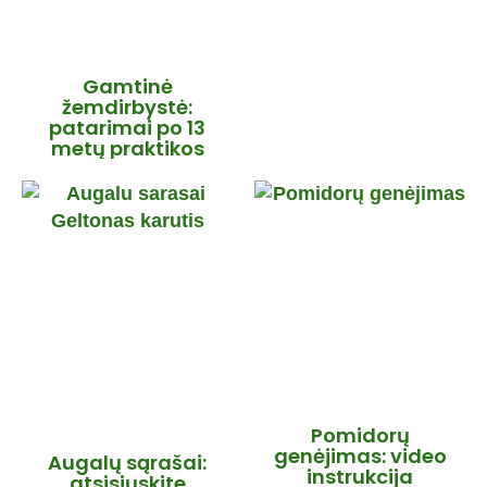
Gamtinė
žemdirbystė:
patarimai po 13
metų praktikos
Pomidorų
genėjimas: video
Augalų sąrašai:
instrukcija
atsisiųskite