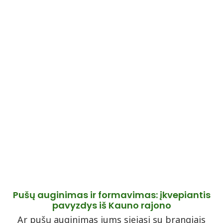
Pušų auginimas ir formavimas: įkvepiantis
pavyzdys iš Kauno rajono
Ar pušų auginimas jums siejasi su brangiais