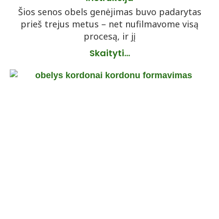
Šios senos obels genėjimas buvo padarytas
prieš trejus metus – net nufilmavome visą
procesą, ir jį
Skaityti...