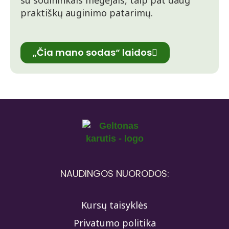
su sodininkais mėgėjais, taip pat daug
praktiškų auginimo patarimų.
„Čia mano sodas“ laidos
NAUDINGOS NUORODOS:
Kursų taisyklės
Privatumo politika