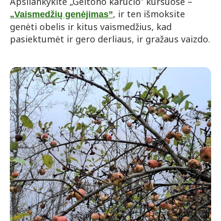
Apsilankykite „Geltono karučio” kursuose –
, ir ten išmoksite
„Vaismedžių genėjimas”
genėti obelis ir kitus vaismedžius, kad
pasiektumėt ir gero derliaus, ir gražaus vaizdo.