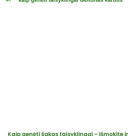
Kaip genėti šakas taisyklingai – išmokite ir