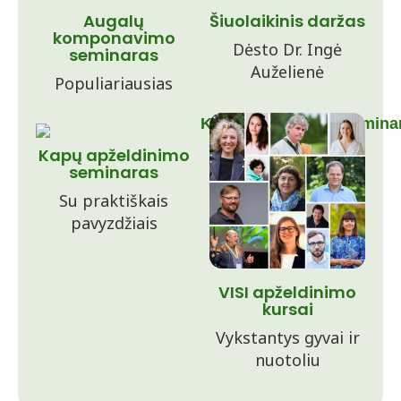
Augalų
Šiuolaikinis daržas
komponavimo
Dėsto Dr. Ingė
seminaras
Auželienė
Populiariausias
Kapų apželdinimo
seminaras
Su praktiškais
pavyzdžiais
VISI apželdinimo
kursai
Vykstantys gyvai ir
nuotoliu