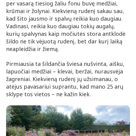
per vasarą tiesiog žaliu fonu buvę medžiai,
krūmai ir žolynai. Kiekvieną rudenį sakau sau,
kad šito jausmo ir spalvų reikia kuo daugiau.
Vadinasi, reikia kuo daugiau tokių augalų,
kurių spalvynas kaip močiutės stora antklodė
šildo ne tik vėjuotą rudenį, bet dar kurį laiką
neapleidžia ir žiemą.
Pirmiausia ta šildančia šviesa nušvinta, aišku,
lapuočiai medžiai – klevai, beržai, nurausvėja
žagreniai. Kiekvieną rudenį jų užsimanau, o
atėjus pavasariui suprantu, kad mano 25 arų
sklype tos vietos – ne kažin kiek.