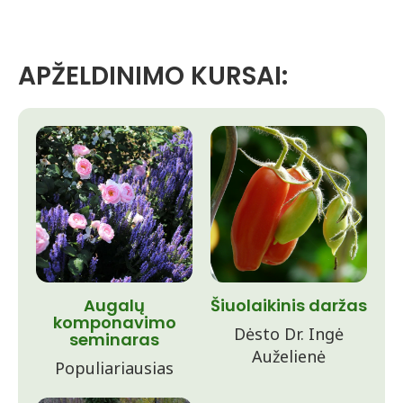
APŽELDINIMO KURSAI:
Augalų
Šiuolaikinis daržas
komponavimo
Dėsto Dr. Ingė
seminaras
Auželienė
Populiariausias