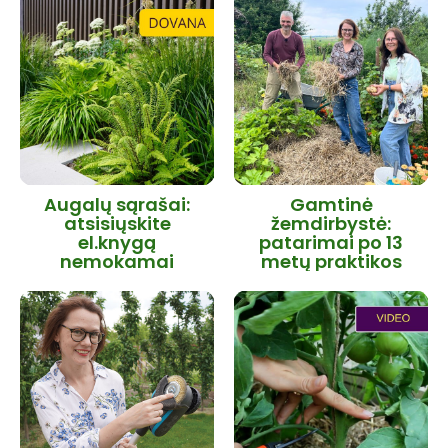
Augalų sąrašai:
Gamtinė
atsisiųskite
žemdirbystė:
el.knygą
patarimai po 13
nemokamai
metų praktikos