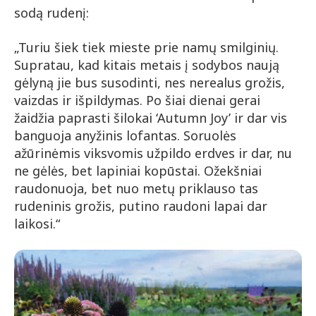
sodą rudenį:
„Turiu šiek tiek mieste prie namų smilginių.
Supratau, kad kitais metais į sodybos naują
gėlyną jie bus susodinti, nes nerealus grožis,
vaizdas ir išpildymas. Po šiai dienai gerai
žaidžia paprasti šilokai ‘Autumn Joy’ ir dar vis
banguoja anyžinis lofantas. Soruolės
ažūrinėmis viksvomis užpildo erdves ir dar, nu
ne gėlės, bet lapiniai kopūstai. Ožekšniai
raudonuoja, bet nuo metų priklauso tas
rudeninis grožis, putino raudoni lapai dar
laikosi.“