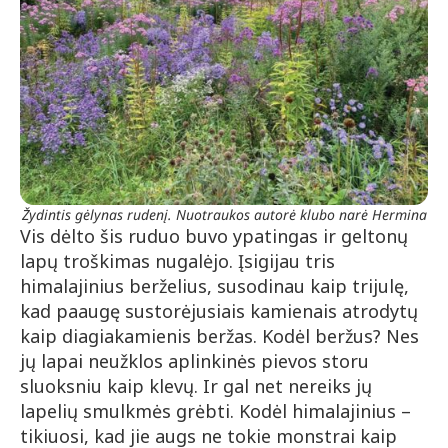
Žydintis gėlynas rudenį. Nuotraukos autorė klubo narė Hermina
Vis dėlto šis ruduo buvo ypatingas ir geltonų
lapų troškimas nugalėjo. Įsigijau tris
himalajinius berželius, susodinau kaip trijulę,
kad paaugę sustorėjusiais kamienais atrodytų
kaip diagiakamienis beržas. Kodėl beržus? Nes
jų lapai neužklos aplinkinės pievos storu
sluoksniu kaip klevų. Ir gal net nereiks jų
lapelių smulkmės grėbti. Kodėl himalajinius –
tikiuosi, kad jie augs ne tokie monstrai kaip