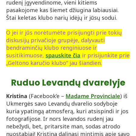
rudenį įgyvendinome, vieni kitiems
pasakojome kas šiemet džiugina labiausiai.
Štai keletas klubo narių idėjų ir jūsų sodui.
O jei ir jūs norėtumėte prisijungti prie tokių
diskusijų privačioje grupėje, dalyvauti
bendraminčių klubo renginiuose ir
susitikimuose,
spauskit
e čia
ir prisijunkite prie
„Geltono karučio klubo“ jau šiandien.
Ruduo Levandų dvarelyje
Kristina
(Facebook’e –
Madame Provinciale
) iš
Ukmergės savo Levandų dvarelio sodyboje
kuria ypatingą atmosferą, kuri atsispindi ir jos
fotografijose. Ir nors levandos rudenį jau
nebežydi, bet, pritarsite man, sodas atrodo
nuostabiai! Kristina dalinasi mintimis apie savo