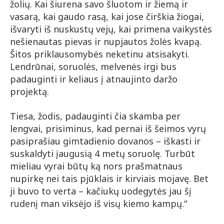
žolių. Kai šiurena savo šluotom ir žiemą ir
vasarą, kai gaudo rasą, kai jose čirškia žiogai,
išvaryti iš nuskustų vejų, kai primena vaikystės
nešienautas pievas ir nupjautos žolės kvapą.
Šitos priklausomybės neketinu atsisakyti.
Lendrūnai, soruolės, melvenės irgi bus
padauginti ir keliaus į atnaujinto daržo
projektą.
Tiesa, žodis, padauginti čia skamba per
lengvai, prisiminus, kad pernai iš šeimos vyrų
pasiprašiau gimtadienio dovanos – iškasti ir
suskaldyti įaugusią 4 metų soruolę. Turbūt
mieliau vyrai būtų ką nors prašmatnaus
nupirkę nei tais pjūklais ir kirviais mojavę. Bet
ji buvo to verta – kačiukų uodegytės jau šį
rudenį man viksėjo iš visų kiemo kampų.“