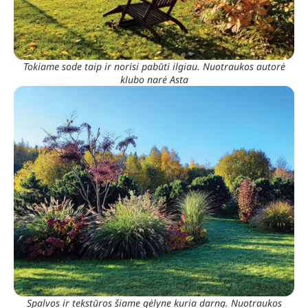
Tokiame sode taip ir norisi pabūti ilgiau. Nuotraukos autorė
klubo narė Asta
Spalvos ir tekstūros šiame gėlyne kuria darną. Nuotraukos