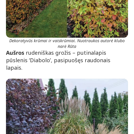
Dekoratyvūs krūmai ir vaiskrūmiai. Nuotraukos autorė klubo
narė Rūta
Aušros
rudeniškas grožis – putinalapis
pūslenis ‘Diabolo’, pasipuošęs raudonais
lapais.