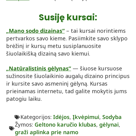
Susiję kursai:
„Mano sodo dizainas“
– tai kursai norintiems
pertvarkos savo kieme. Pasiimkite savo sklypo
brėžinį ir kursų metu susiplanuosite
šiuolaikišką dizainą savo kiemui.
„Natūralistinis gėlynas“
— šiuose kursuose
sužinosite šiuolaikinio augalų dizaino principus
ir kursite savo asmeninį gėlyną. Kursas
prieinamas internetu, tad galite mokytis jums
patogiu laiku.
Kategorijos:
Idėjos
,
Įkvėpimui
,
Sodyba
Žymos:
Geltono karučio klubas
,
gėlynai
,
graži aplinka prie namo