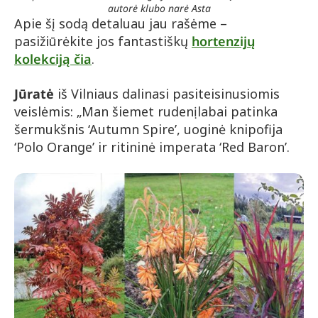
autorė klubo narė Asta
Apie šį sodą detaluau jau rašėme –
pasižiūrėkite jos fantastiškų
hortenzijų
kolekciją čia
.
Jūratė
iš Vilniaus dalinasi pasiteisinusiomis
veislėmis: „Man šiemet rudenị labai patinka
šermukšnis ‘Autumn Spire’, uoginė knipofija
‘Polo Orange’ ir ritininė imperata ‘Red Baron’.