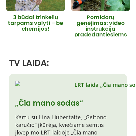
3 būdai trinkelių
Pomidorų
tarpams valyti – be
genėjimas: video
chemijos!
instrukcija
pradedantiesiems
TV LAIDA:
„Čia mano sodas“
Kartu su Lina Liubertaite, „Geltono
karučio“ įkūrėja, kviečiame semtis
įkvėpimo LRT laidoje „Čia mano