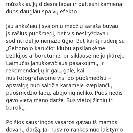
mūsiškiai. Jų didesni lapai ir baltesni kamienai
duos daugiau spalvų efekto.
Jau anksčiau į svajonių medžių sąrašą buvau
įsirašius puošmedį, bet vis nesiryždavau
sodinti dėl jo nemažo ūgio. Bet kai šį rudenį su
„Geltonojo karučio“ klubu apsilankėme
Dzūkijos arboretume, prisiklausėme jo įkūrėjo
Laimučio Januškevičiaus pasakojimų ir
rekomendacijų ir galų gale, kai
nusifotografavome visi po puošmedžiu –
apsvaigę nuo saldžia karamele kvepiančių
puošmedžio lapų, abejonių neliko. Puošmedis
gavo vietą mano darže. Bus vietoj žirnių ir
burokų.
Po šios sausringos vasaros gavau iš mamos
dovanų daržą. Jai nusviro rankos nuo laistymo