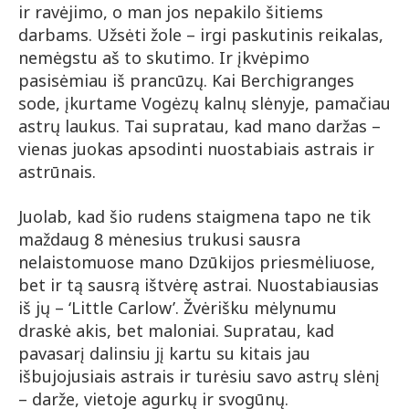
ir ravėjimo, o man jos nepakilo šitiems
darbams. Užsėti žole – irgi paskutinis reikalas,
nemėgstu aš to skutimo. Ir įkvėpimo
pasisėmiau iš prancūzų. Kai Berchigranges
sode, įkurtame Vogėzų kalnų slėnyje, pamačiau
astrų laukus. Tai supratau, kad mano daržas –
vienas juokas apsodinti nuostabiais astrais ir
astrūnais.
Juolab, kad šio rudens staigmena tapo ne tik
maždaug 8 mėnesius trukusi sausra
nelaistomuose mano Dzūkijos priesmėliuose,
bet ir tą sausrą ištvėrę astrai. Nuostabiausias
iš jų – ‘Little Carlow’. Žvėrišku mėlynumu
draskė akis, bet maloniai. Supratau, kad
pavasarį dalinsiu jį kartu su kitais jau
išbujojusiais astrais ir turėsiu savo astrų slėnį
– darže, vietoje agurkų ir svogūnų.