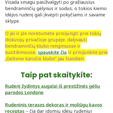
Visada smagu pasižvalgyti po gražiausius
bendraminčių gėlynus ir sodus, o tokios kiemo
idėjos rudenį gali įkvėpti pokyčiams ir savame
sklype.
O jei ir jūs norėtumėte prisijungti prie tokių
diskusijų privačioje grupėje, dalyvauti
bendraminčių klubo renginiuose ir
susitikimuose,
spauskite
čia
ir prisijunkite prie
„Geltono karučio klubo“ jau šiandien.
Taip pat skaitykite:
Rudenį žydintys augalai iš prestižinės gėlių
parodos Londone
Rudeninis terasos dekoras ir moliūgų kavos
receptas
– čia dar įdomių idėjų rudeniui