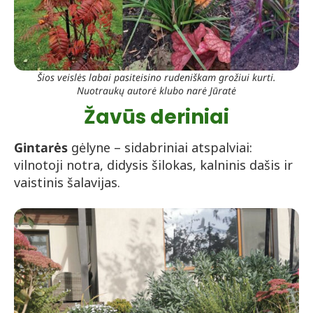
Šios veislės labai pasiteisino rudeniškam grožiui kurti.
Nuotraukų autorė klubo narė Jūratė
Žavūs deriniai
Gintarės
gėlyne – sidabriniai atspalviai:
vilnotoji notra, didysis šilokas, kalninis dašis ir
vaistinis šalavijas.