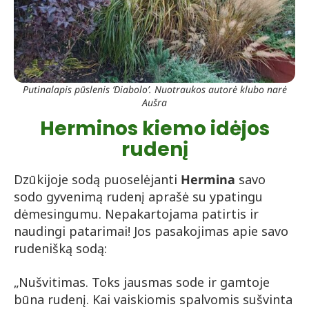
Putinalapis pūslenis ‘Diabolo’. Nuotraukos autorė klubo narė
Aušra
Herminos kiemo idėjos
rudenį
Dzūkijoje sodą puoselėjanti
Hermina
savo
sodo gyvenimą rudenį aprašė su ypatingu
dėmesingumu. Nepakartojama patirtis ir
naudingi patarimai! Jos pasakojimas apie savo
rudenišką sodą:
„Nušvitimas. Toks jausmas sode ir gamtoje
būna rudenį. Kai vaiskiomis spalvomis sušvinta