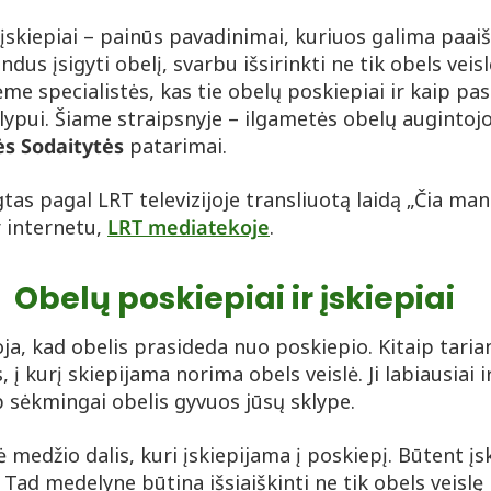
įskiepiai – painūs pavadinimai, kuriuos galima paaiš
us įsigyti obelį, svarbu išsirinkti ne tik obels veisl
me specialistės, kas tie obelų poskiepiai ir kaip pasi
klypui. Šiame straipsnyje – ilgametės obelų augintoj
s Sodaitytės
patarimai.
tas pagal LRT televizijoje transliuotą laidą „Čia man
r internetu,
LRT mediatekoje
.
Obelų poskiepiai ir įskiepiai
ja, kad obelis prasideda nuo poskiepio. Kitaip taria
, į kurį skiepijama norima obels veislė. Ji labiausiai 
ip sėkmingai obelis gyvuos jūsų sklype.
ė medžio dalis, kuri įskiepijama į poskiepį. Būtent įs
. Tad medelyne būtina išsiaiškinti ne tik obels veislę 