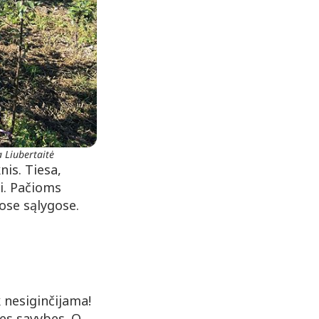
a Liubertaitė
is. Tiesa,
ai. Pačioms
ose sąlygose.
 nesiginčijama!
nes savybes. O