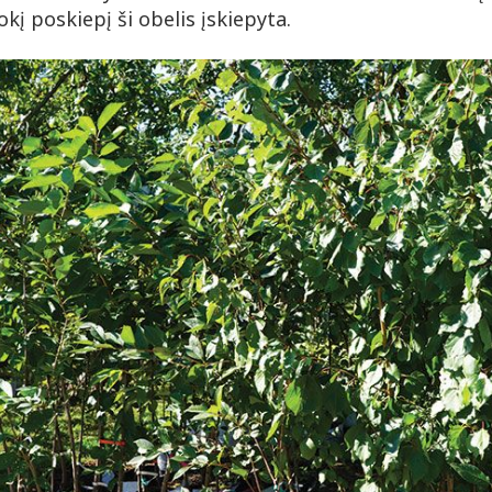
kokį poskiepį ši obelis įskiepyta.