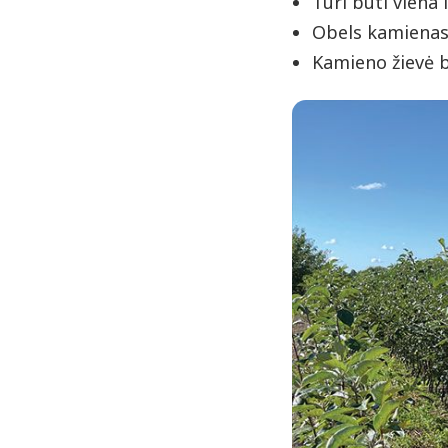
Turi būti viena 
Obels kamienas 
Kamieno žievė b