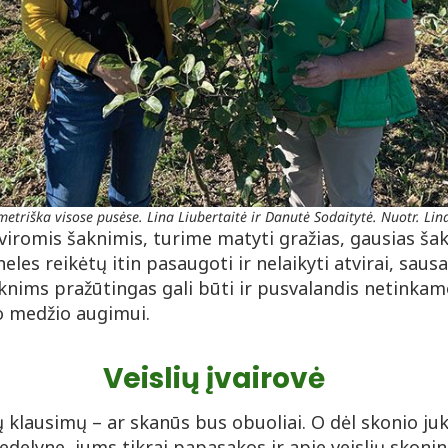
metriška visose pusėse. Lina Liubertaitė ir Danutė Sodaitytė. Nuotr. Lin
iromis šaknimis, turime matyti gražias, gausias šakn
neles reikėtų itin pasaugoti ir nelaikyti atvirai, saus
nims pražūtingas gali būti ir pusvalandis netinkam
so medžio augimui.
Veislių įvairovė
 klausimų – ar skanūs bus obuoliai. O dėl skonio juk
delyne, jums tikrai papasakos ir apie veislių skoni