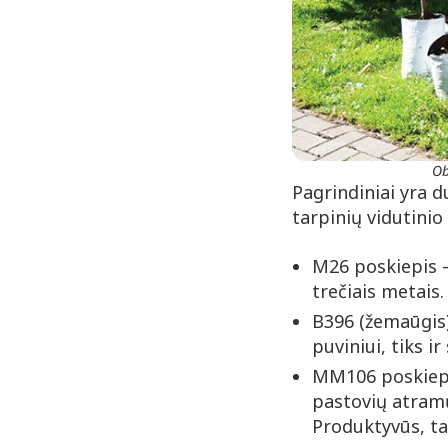
Ob
Pagrindiniai yra d
tarpinių vidutinio
M26 poskiepis –
trečiais metais.
B396 (žemaūgis)
puviniui, tiks 
MM106 poskiepis
pastovių atram
Produktyvūs, tač