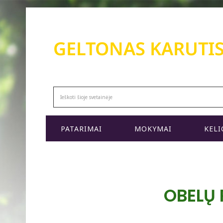
GELTONAS KARUTI
MODERNŪS APŽELDINIMO KURSAI
PATARIMAI
MOKYMAI
KELI
OBELŲ 