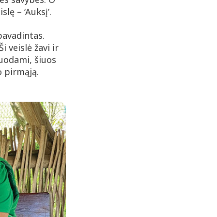
lę – ‘Auksį’.
pavadintas.
i veislė žavi ir
iuodami, šiuos
o pirmąją.