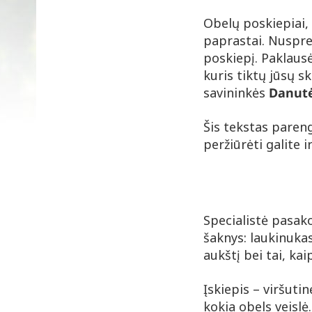
Obelų poskiepiai, 
paprastai. Nusprend
poskiepį. Paklausė
kuris tiktų jūsų s
savininkės
Danutė
Šis tekstas pareng
peržiūrėti galite i
Specialistė pasako
šaknys: laukinukas
aukštį bei tai, ka
Įskiepis – viršutin
kokia obels veislė