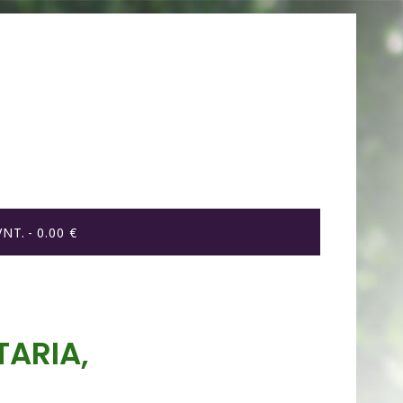
VNT.
0.00 €
TARIA,