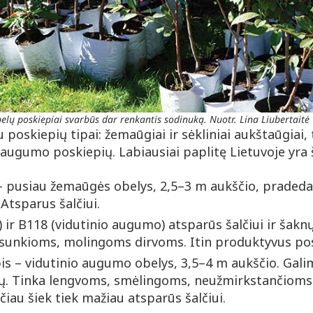
elų poskiepiai svarbūs dar renkantis sodinuką. Nuotr. Lina Liubertaitė
u poskiepių tipai: žemaūgiai ir sėkliniai aukštaūgiai,
 augumo poskiepių. Labiausiai paplitę Lietuvoje yra š
 pusiau žemaūgės obelys, 2,5–3 m aukščio, pradeda 
 Atsparus šalčiui.
 ir B118 (vidutinio augumo) atsparūs šalčiui ir šaknų
ir sunkioms, molingoms dirvoms. Itin produktyvus pos
 – vidutinio augumo obelys, 3,5–4 m aukščio. Gali
ų. Tinka lengvoms, smėlingoms, neužmirkstančioms
iau šiek tiek mažiau atsparūs šalčiui.