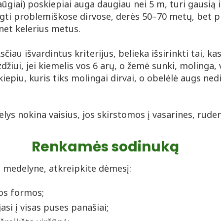
aūgiai) poskiepiai auga daugiau nei 5 m, turi gausią i
ugti problemiškose dirvose, derės 50–70 metų, bet p
 net kelerius metus.
sčiau išvardintus kriterijus, belieka išsirinkti tai, ka
džiui, jei kiemelis vos 6 arų, o žemė sunki, molinga, 
iepiu, kuris tiks molingai dirvai, o obelėlė augs ned
elys nokina vaisius, jos skirstomos į vasarines, rude
Renkamės sodinuką
 medelyne, atkreipkite dėmesį:
gos formos;
asi į visas puses panašiai;