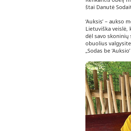
štai Danutė Sodai
‘Auksis’ – aukso m
Lietuviška veislė, 
dėl savo skoninių 
obuolius valgysite
„Sodas be ‘Auksio’