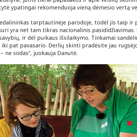
tytė ypatingai rekomenduoja vieną dėmesio vertą veis
edalininkas tarptautinėje parodoje, todėl jis taip ir 
kuri yra net tam tikras nacionalinis pasididžiavimas. Š
savybių, ir dėl puikaus išsilaikymo. Tinkamai sandėl
 iki pat pavasario. Derlių skinti pradėsite jau rugsėj
 – ne sodas“, juokauja Danutė.