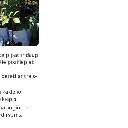
 taip pat ir daug
ie poskiepiai:
derėti antrais-
 kaklelio
kiepis.
ma auginti be
 dirvoms.