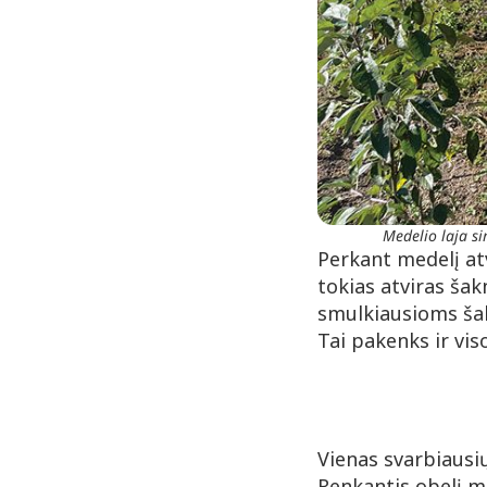
Medelio laja si
Perkant medelį atv
tokias atviras šak
smulkiausioms šak
Tai pakenks ir vi
Vienas svarbiausių
Renkantis obelį me