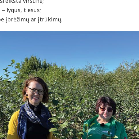
išreikšta viršūnė;
– lygus, tiesus;
e įbrėžimų ar įtrūkimų.