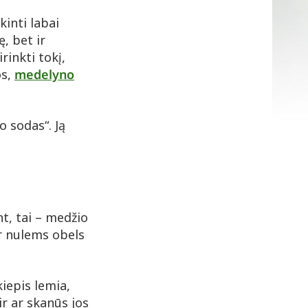
kinti labai
ę, bet ir
rinkti tokį,
os,
medelyno
o sodas“. Ją
nt, tai – medžio
ir nulems obels
kiepis lemia,
ir ar skanūs jos