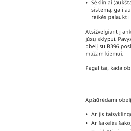
Sėkliniai (aukšt
sistemą, gali a
reikės palaukti
Atsižvelgiant į ank
jūsų sklypui. Pavyz
obelį su B396 posk
mažam kiemui.
Pagal tai, kada ob
Apžiūrėdami obelį
Ar jis taisyklin
Ar šakelės šakoj