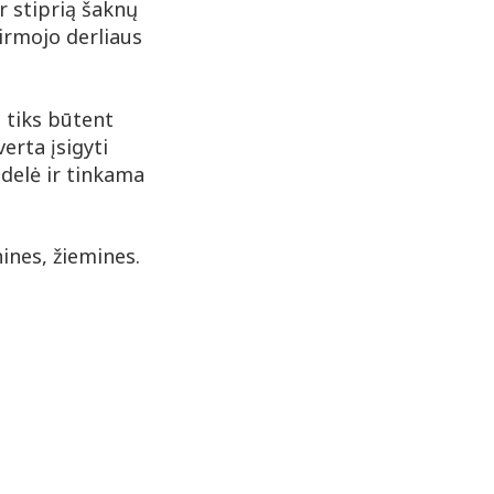
r stiprią šaknų
irmojo derliaus
s tiks būtent
verta įsigyti
idelė ir tinkama
nines, žiemines.