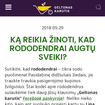
2018-05-29
KĄ REIKIA ŽINOTI, KAD
RODODENDRAI AUGTŲ
SVEIKI?
Sutikite, kad
rododendrai
– tikra sodo
puošmena! Pasidabinę didžiuliais žiedais, jie
traukte traukia pasigerėjimo kupinus
žvilgsnius. Štai kodėl apie rododendrus
sulaukėme tiek daug Jūsų klausimų
„Geltonas
karutis”
Facebook
paskyroje
!
Neliko nieko
kito, kaip ant suoliuko prisėsti kartu su
Lina