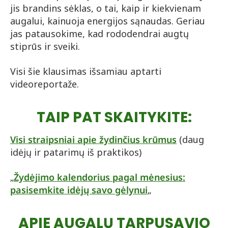
jis brandins sėklas, o tai, kaip ir kiekvienam
augalui, kainuoja energijos sąnaudas. Geriau
jas patausokime, kad rododendrai augtų
stiprūs ir sveiki.
Visi šie klausimas išsamiau aptarti
videoreportaže.
TAIP PAT SKAITYKITE:
Visi straipsniai apie žydinčius krūmus
(daug
idėjų ir patarimų iš praktikos)
„
Žydėjimo kalendorius pagal mėnesius:
pasisemkite idėjų savo gėlynui
„
APIE AUGALŲ TARPUSAVIO