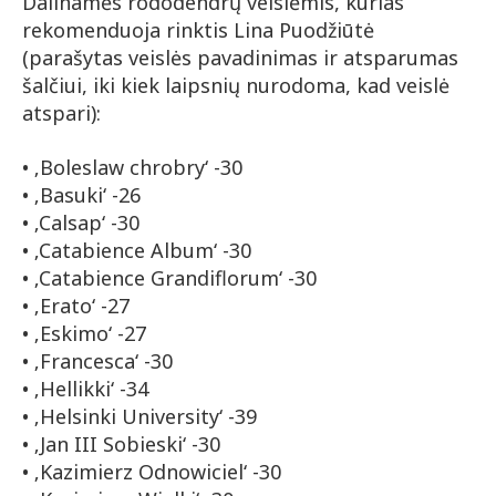
Dalinamės rododendrų veislėmis, kurias
rekomenduoja rinktis Lina Puodžiūtė
(parašytas veislės pavadinimas ir atsparumas
šalčiui, iki kiek laipsnių nurodoma, kad veislė
atspari):
• ‚Boleslaw chrobry‘ -30
• ‚Basuki‘ -26
• ‚Calsap‘ -30
• ‚Catabience Album‘ -30
• ‚Catabience Grandiflorum‘ -30
• ‚Erato‘ -27
• ‚Eskimo‘ -27
• ‚Francesca‘ -30
• ‚Hellikki‘ -34
• ‚Helsinki University‘ -39
• ‚Jan III Sobieski‘ -30
• ‚Kazimierz Odnowiciel‘ -30