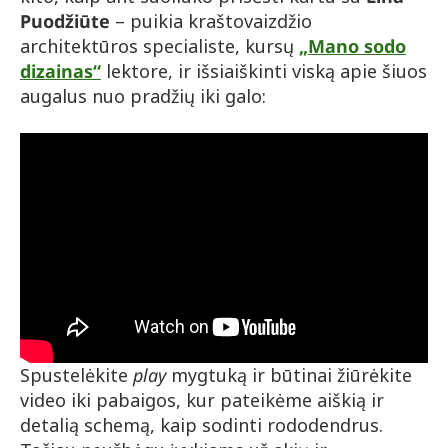
Puodžiūte
– puikia kraštovaizdžio
architektūros specialiste, kursų
„Mano sodo
dizainas“
lektore, ir išsiaiškinti viską apie šiuos
augalus nuo pradžių iki galo:
Spustelėkite
play
mygtuką ir būtinai žiūrėkite
video iki pabaigos, kur pateikėme aiškią ir
detalią schemą, kaip sodinti rododendrus.