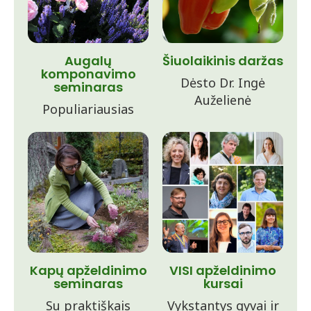
Augalų
Šiuolaikinis daržas
komponavimo
Dėsto Dr. Ingė
seminaras
Auželienė
Populiariausias
Kapų apželdinimo
VISI apželdinimo
seminaras
kursai
Su praktiškais
Vykstantys gyvai ir