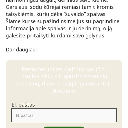
Garsiausi sodų kūrėjai remiasi tam tikromis
taisyklėmis, kurių dėka “suvaldo” spalvas.
Šiame kurse supažindinsime Jus su pagrindine
informacija apie spalvas ir jų derinimą, o ją
galėsite pritaikyti kurdami savo gėlynus.
Dar daugiau:
Prenumeruokite „Geltono karučio“
naujienlaiškius ir gausite sezoninių
patarimų, dizaino idėjų ir garantuotai -
įkvėpimo.
El. paštas