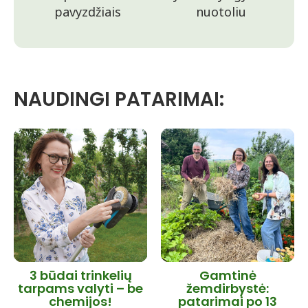
pavyzdžiais
nuotoliu
NAUDINGI PATARIMAI:
3 būdai trinkelių
Gamtinė
tarpams valyti – be
žemdirbystė:
chemijos!
patarimai po 13