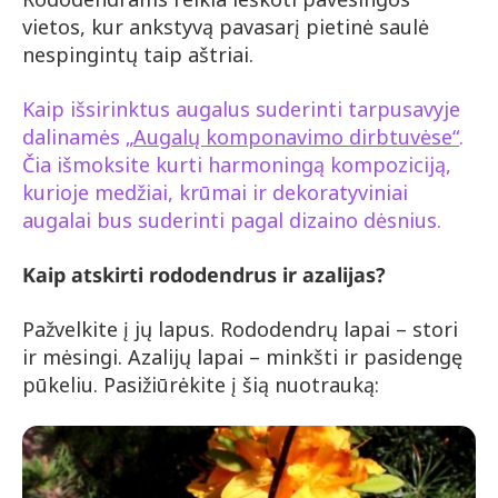
vietos, kur ankstyvą pavasarį pietinė saulė
nespingintų taip aštriai.
Kaip išsirinktus augalus suderinti tarpusavyje
dalinamės
„Augalų komponavimo dirbtuvėse“
.
Čia išmoksite kurti harmoningą kompoziciją,
kurioje medžiai, krūmai ir dekoratyviniai
augalai bus suderinti pagal dizaino dėsnius.
Kaip atskirti rododendrus ir azalijas?
Pažvelkite į jų lapus. Rododendrų lapai – stori
ir mėsingi. Azalijų lapai – minkšti ir pasidengę
pūkeliu. Pasižiūrėkite į šią nuotrauką: