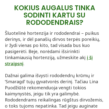
KOKIUS AUGALUS TINKA
SODINTI KARTU SU
RODODENDRAIS?
Šluotelinė hortenzija ir rododendrai – puikus
derinys, ir dėl panašių dirvos terpės poreikių,
ir žydi vienas po kito, tad visada bus kuo
pasigerėti. Beje, norėdami išsirinkti
tinkamiausią hortenziją, užmeskite akį
į šį
straipsnį
.
Dažnai galima išvysti rododendrų krūmų ir
‘Smaragd’ tujų gyvatvorės derinį. Tačiau Lina
Puodžiūtė rekomenduoja vengti tokios
kaimynystės, jeigu tik yra galimybė.
Rododendrams reikalingas rūgštus dirvožemis,
o toks tujoms nepatinka. Tad jeigu auginate