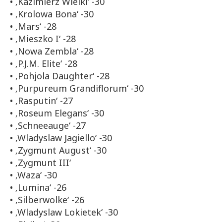
• ‚Kazimierz Wielki‘ -30
• ‚Krolowa Bona‘ -30
• ‚Mars‘ -28
• ‚Mieszko I‘ -28
• ‚Nowa Zembla‘ -28
• ‚P.J.M. Elite‘ -28
• ‚Pohjola Daughter‘ -28
• ‚Purpureum Grandiflorum‘ -30
• ‚Rasputin‘ -27
• ‚Roseum Elegans‘ -30
• ‚Schneeauge‘ -27
• ‚Wladyslaw Jagiello‘ -30
• ‚Zygmunt August‘ -30
• ‚Zygmunt III‘
• ‚Waza‘ -30
• ‚Lumina‘ -26
• ‚Silberwolke‘ -26
• ‚Wladyslaw Lokietek‘ -30