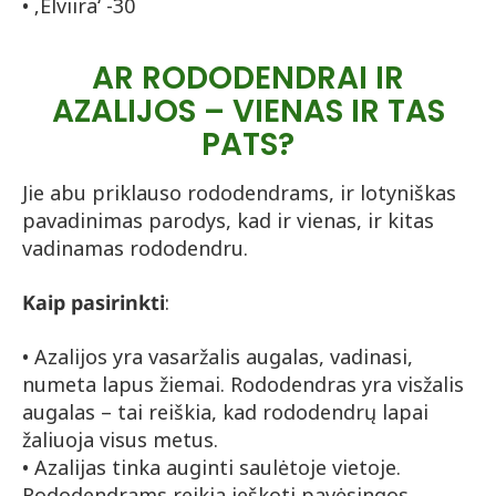
• ‚Elviira‘ -30
AR RODODENDRAI IR
AZALIJOS – VIENAS IR TAS
PATS?
Jie abu priklauso rododendrams, ir lotyniškas
pavadinimas parodys, kad ir vienas, ir kitas
vadinamas rododendru.
Kaip pasirinkti
:
• Azalijos yra vasaržalis augalas, vadinasi,
numeta lapus žiemai. Rododendras yra visžalis
augalas – tai reiškia, kad rododendrų lapai
žaliuoja visus metus.
• Azalijas tinka auginti saulėtoje vietoje.
Rododendrams reikia ieškoti pavėsingos