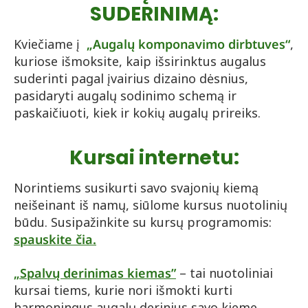
SUDERINIMĄ:
Kviečiame į
„Augalų komponavimo dirbtuves“
,
kuriose išmoksite, kaip išsirinktus augalus
suderinti pagal įvairius dizaino dėsnius,
pasidaryti augalų sodinimo schemą ir
paskaičiuoti, kiek ir kokių augalų prireiks.
Kursai internetu:
Norintiems susikurti savo svajonių kiemą
neišeinant iš namų, siūlome kursus nuotolinių
būdu. Susipažinkite su kursų programomis:
spauskite čia.
„Spalvų derinimas kiemas”
– tai nuotoliniai
kursai tiems, kurie nori išmokti kurti
harmoningus augalų derinius savo kieme.