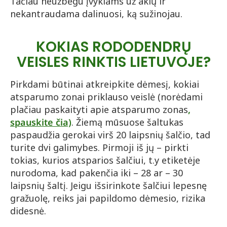
Tačiau neužbėgu įvykiams už akių ir
nekantraudama dalinuosi, ką sužinojau.
KOKIAS RODODENDRŲ
VEISLES RINKTIS LIETUVOJE?
Pirkdami būtinai atkreipkite dėmesį, kokiai
atsparumo zonai priklauso veislė (norėdami
plačiau paskaityti apie atsparumo zonas
,
spauskite čia)
. Žiemą mūsuose šaltukas
paspaudžia gerokai virš 20 laipsnių šalčio, tad
turite dvi galimybes. Pirmoji iš jų – pirkti
tokias, kurios atsparios šalčiui, t.y etiketėje
nurodoma, kad pakenčia iki – 28 ar – 30
laipsnių šaltį. Jeigu išsirinkote šalčiui lepesnę
gražuolę, reiks jai papildomo dėmesio, rizika
didesnė.