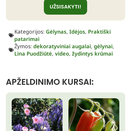
UŽSISAKYTI!
Kategorijos:
Gėlynas
,
Idėjos
,
Praktiški
patarimai
Žymos:
dekoratyviniai augalai
,
gėlynai
,
Lina Puodžiūtė
,
video
,
žydintys krūmai
APŽELDINIMO KURSAI: