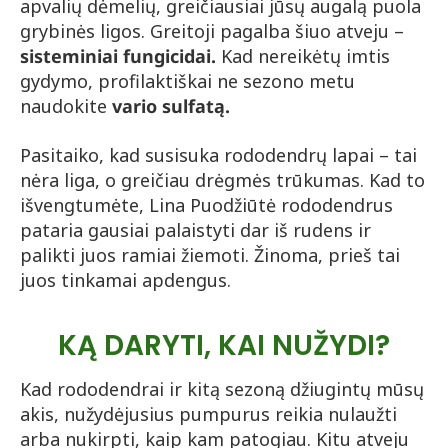
apvalių dėmelių, greičiausiai jūsų augalą puola
grybinės ligos. Greitoji pagalba šiuo atveju –
sisteminiai fungicidai.
Kad nereikėtų imtis
gydymo, profilaktiškai ne sezono metu
naudokite
vario sulfatą.
Pasitaiko, kad susisuka rododendrų lapai – tai
nėra liga, o greičiau drėgmės trūkumas. Kad to
išvengtumėte, Lina Puodžiūtė rododendrus
pataria gausiai palaistyti dar iš rudens ir
palikti juos ramiai žiemoti. Žinoma, prieš tai
juos tinkamai apdengus.
KĄ DARYTI, KAI NUŽYDI?
Kad rododendrai ir kitą sezoną džiugintų mūsų
akis, nužydėjusius pumpurus reikia nulaužti
arba nukirpti, kaip kam patogiau. Kitu atveju