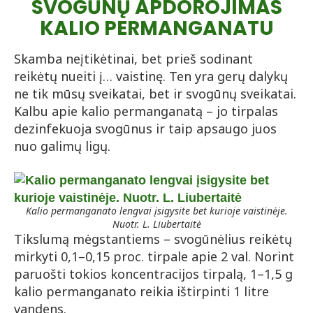
SVOGŪNŲ APDOROJIMAS
KALIO PERMANGANATU
Skamba neįtikėtinai, bet prieš sodinant
reikėtų nueiti į… vaistinę. Ten yra gerų dalykų
ne tik mūsų sveikatai, bet ir svogūnų sveikatai.
Kalbu apie kalio permanganatą – jo tirpalas
dezinfekuoja svogūnus ir taip apsaugo juos
nuo galimų ligų.
Kalio permanganato lengvai įsigysite bet kurioje vaistinėje.
Nuotr. L. Liubertaitė
Tikslumą mėgstantiems – svogūnėlius reikėtų
mirkyti 0,1–0,15 proc. tirpale apie 2 val. Norint
paruošti tokios koncentracijos tirpalą, 1–1,5 g
kalio permanganato reikia ištirpinti 1 litre
vandens.