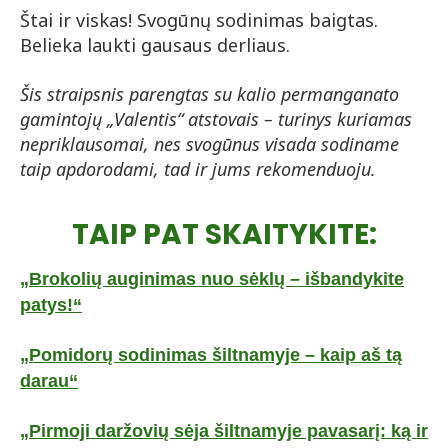
Štai ir viskas! Svogūnų sodinimas baigtas.
Belieka laukti gausaus derliaus.
Šis straipsnis parengtas su kalio permanganato
gamintojų „Valentis“ atstovais – turinys kuriamas
nepriklausomai, nes svogūnus visada sodiname
taip apdorodami, tad ir jums rekomenduoju.
TAIP PAT SKAITYKITE:
„Brokolių auginimas nuo sėklų – išbandykite
patys!“
„Pomidorų sodinimas šiltnamyje – kaip aš tą
darau“
„Pirmoji daržovių sėja šiltnamyje pavasarį: ką ir