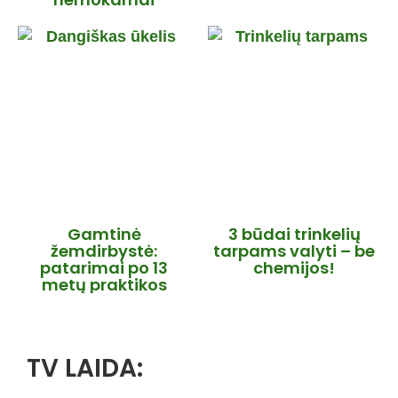
Gamtinė
3 būdai trinkelių
žemdirbystė:
tarpams valyti – be
patarimai po 13
chemijos!
metų praktikos
TV LAIDA: