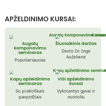
APŽELDINIMO KURSAI:
Augalų
Šiuolaikinis daržas
komponavimo
Dėsto Dr. Ingė
seminaras
Auželienė
Populiariausias
Kapų apželdinimo
VISI apželdinimo
seminaras
kursai
Su praktiškais
Vykstantys gyvai ir
pavyzdžiais
nuotoliu