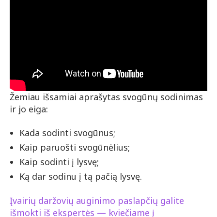
Žemiau išsamiai aprašytas svogūnų sodinimas
ir jo eiga:
Kada sodinti svogūnus;
Kaip paruošti svogūnėlius;
Kaip sodinti į lysvę;
Ką dar sodinu į tą pačią lysvę.
Įvairių daržovių auginimo paslapčių galite
išmokti iš ekspertės — kviečiame į