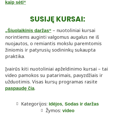
kaip sėti“
SUSIJĘ KURSAI:
– nuotoliniai kursai
„Šiuolaikinis daržas“
norintiems auginti valgomus augalus ne iš
nuojautos, o remiantis mokslu paremtomis
žiniomis ir patyrusių sodininkų sukaupta
praktika.
Įvairūs kiti nuotoliniai apželdinimo kursai – tai
video pamokos su patarimais, pavyzdžiais ir
užduotimis. Visas kursų programas rasite
.
paspaudę čia
Kategorijos:
,
Idėjos
Sodas ir daržas
Žymos:
video