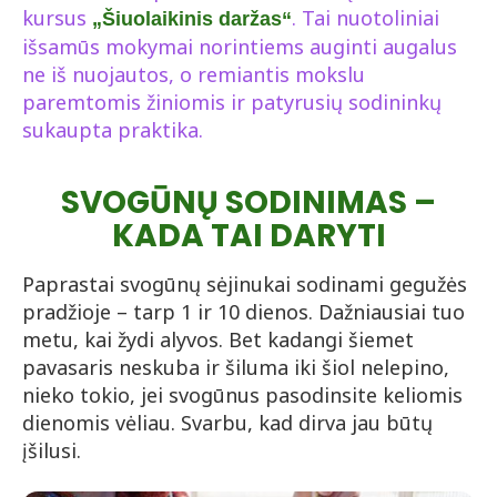
kursus
. Tai nuotoliniai
„Šiuolaikinis daržas“
išsamūs mokymai norintiems auginti augalus
ne iš nuojautos, o remiantis mokslu
paremtomis žiniomis ir patyrusių sodininkų
sukaupta praktika.
SVOGŪNŲ SODINIMAS –
KADA TAI DARYTI
Paprastai svogūnų sėjinukai sodinami gegužės
pradžioje – tarp 1 ir 10 dienos. Dažniausiai tuo
metu, kai žydi alyvos. Bet kadangi šiemet
pavasaris neskuba ir šiluma iki šiol nelepino,
nieko tokio, jei svogūnus pasodinsite keliomis
dienomis vėliau. Svarbu, kad dirva jau būtų
įšilusi.