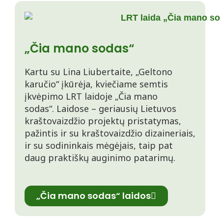
„Čia mano sodas“
Kartu su Lina Liubertaite, „Geltono
karučio“ įkūrėja, kviečiame semtis
įkvėpimo LRT laidoje „Čia mano
sodas“. Laidose – geriausių Lietuvos
kraštovaizdžio projektų pristatymas,
pažintis ir su kraštovaizdžio dizaineriais,
ir su sodininkais mėgėjais, taip pat
daug praktiškų auginimo patarimų.
„Čia mano sodas“ laidos