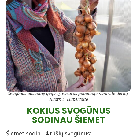
Svogūnus pasodinę gegužę, vasaros pabaigoje nuimsite derlių.
Nuotr. L. Liubertaitė
KOKIUS SVOGŪNUS
SODINAU ŠIEMET
Šiemet sodinu 4 rūšių svogūnus: