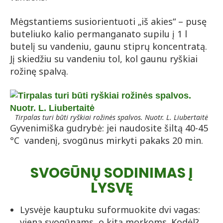
Mėgstantiems susiorientuoti „iš akies“ – pusę
buteliuko kalio permanganato supilu į 1 l
butelį su vandeniu, gaunu stiprų koncentratą.
Jį skiedžiu su vandeniu tol, kol gaunu ryškiai
rožinę spalvą.
Tirpalas turi būti ryškiai rožinės spalvos. Nuotr. L. Liubertaitė
Gyvenimiška gudrybė: jei naudosite šiltą 40-45
°C vandenį, svogūnus mirkyti pakaks 20 min.
SVOGŪNŲ SODINIMAS Į
LYSVĘ
Lysvėje kauptuku suformuokite dvi vagas:
vieną svogūnams, o kitą morkoms. Kodėl?