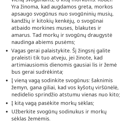
Yra žinoma, kad augdamos greta, morkos
apsaugo svogūnus nuo svogūninių musių,
kandžių ir kitokių kenkėjų, o svogūnai
atbaido morkines muses, blakutes ir
amarus. Tad morkų ir svogūnų draugystė
naudinga abiems pusėms;
Vagas gerai palaistykite. Šį žingsnį galite
praleisti tik tuo atveju, jei žinote, kad
artimiausiomis dienomis gausiai lis ir žemė
bus gerai sudrėkinta;
Į vieną vagą sodinkite svogūnus: šaknimis
žemyn, gana giliai, kad vos kyšotų viršūnėlė,
nedidelio sprindžio atstumu vienas nuo kito;
Į kitą vagą pasėkite morkų sėklas;
Užberkite svogūnų sodinukus ir morkų
sėklas žemėmis.