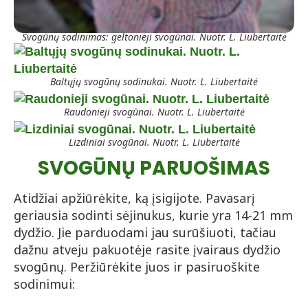
Svogūnų sodinimas: geltonieji svogūnai. Nuotr. L. Liubertaitė
Baltųjų svogūnų sodinukai. Nuotr. L. Liubertaitė
Raudonieji svogūnai. Nuotr. L. Liubertaitė
Lizdiniai svogūnai. Nuotr. L. Liubertaitė
SVOGŪNŲ PARUOŠIMAS
Atidžiai apžiūrėkite, ką įsigijote. Pavasarį
geriausia sodinti sėjinukus, kurie yra 14-21 mm
dydžio. Jie parduodami jau surūšiuoti, tačiau
dažnu atveju pakuotėje rasite įvairaus dydžio
svogūnų. Peržiūrėkite juos ir pasiruoškite
sodinimui: