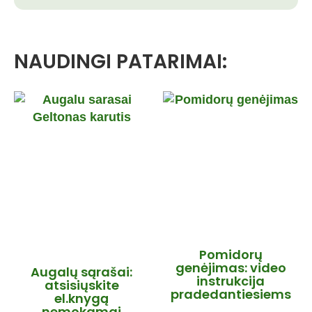
NAUDINGI PATARIMAI:
Pomidorų
genėjimas: video
Augalų sąrašai:
instrukcija
atsisiųskite
pradedantiesiems
el.knygą
nemokamai