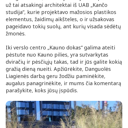
už tai atsakingi architektai iš UAB „Kančo
studija“, kurie projektavo mažosios plastikos
elementus, žaidimų aikšteles, o ir užsakovas
pageidavo tokių suolų, ant kurių visada sėdėtų
žmonės.
Iki verslo centro „Kauno dokas“ galima ateiti
pėstute nuo Kauno pilies, yra sutvarkytas
dviračių ir pėsčiųjų takas, tad ir jūs galite kokią
gražią dieną nueiti. Apžiūrėkite, Danguolės
Liagienės darbą geru žodžiu paminėkite,
augalus panagrinėkite, ir mums čia komentarą
parašykite, koks jūsų įspūdis.