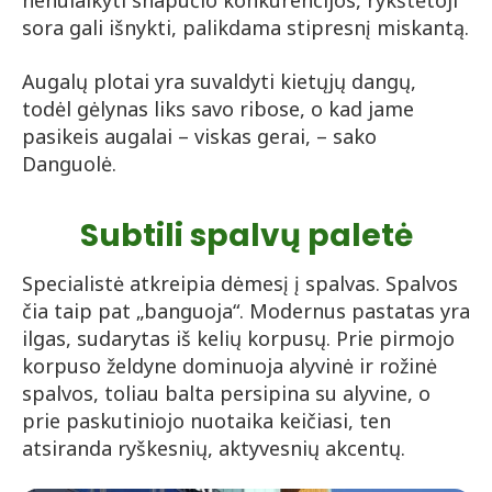
nenulaikyti snapučio konkurencijos, rykštėtoji
sora gali išnykti, palikdama stipresnį miskantą.
Augalų plotai yra suvaldyti kietųjų dangų,
todėl gėlynas liks savo ribose, o kad jame
pasikeis augalai – viskas gerai, – sako
Danguolė.
Subtili spalvų paletė
Specialistė atkreipia dėmesį į spalvas. Spalvos
čia taip pat „banguoja“. Modernus pastatas yra
ilgas, sudarytas iš kelių korpusų. Prie pirmojo
korpuso želdyne dominuoja alyvinė ir rožinė
spalvos, toliau balta persipina su alyvine, o
prie paskutiniojo nuotaika keičiasi, ten
atsiranda ryškesnių, aktyvesnių akcentų.