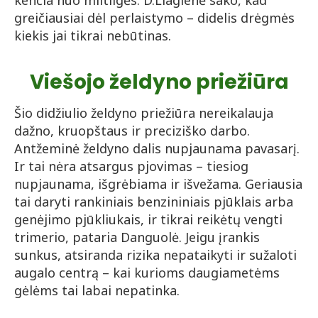
greičiausiai dėl perlaistymo – didelis drėgmės
kiekis jai tikrai nebūtinas.
Viešojo želdyno priežiūra
Šio didžiulio želdyno priežiūra nereikalauja
dažno, kruopštaus ir preciziško darbo.
Antžeminė želdyno dalis nupjaunama pavasarį.
Ir tai nėra atsargus pjovimas – tiesiog
nupjaunama, išgrėbiama ir išvežama. Geriausia
tai daryti rankiniais benzininiais pjūklais arba
genėjimo pjūkliukais, ir tikrai reikėtų vengti
trimerio, pataria Danguolė. Jeigu įrankis
sunkus, atsiranda rizika nepataikyti ir sužaloti
augalo centrą – kai kurioms daugiametėms
gėlėms tai labai nepatinka.