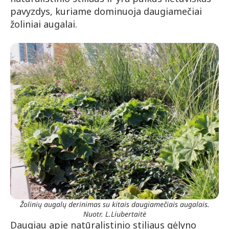
pavyzdys, kuriame dominuoja daugiamečiai
žoliniai augalai.
Žolinių augalų derinimas su kitais daugiamečiais augalais.
Nuotr. L.Liubertaitė
Daugiau apie natūralistinio stiliaus gėlyno