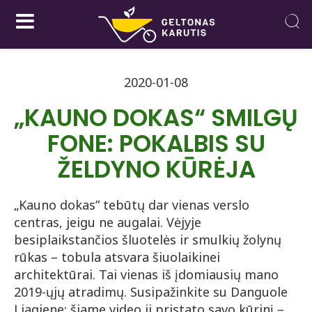
2020-01-08
„KAUNO DOKAS“ SMILGŲ
FONE: POKALBIS SU
ŽELDYNO KŪRĖJA
„Kauno dokas” tebūtų dar vienas verslo
centras, jeigu ne augalai. Vėjyje
besiplaikstančios šluotelės ir smulkių žolynų
rūkas – tobula atsvara šiuolaikinei
architektūrai. Tai vienas iš įdomiausių mano
2019-ųjų atradimų. Susipažinkite su Danguole
Liagiene: šiame video ji pristato savo kūrinį –