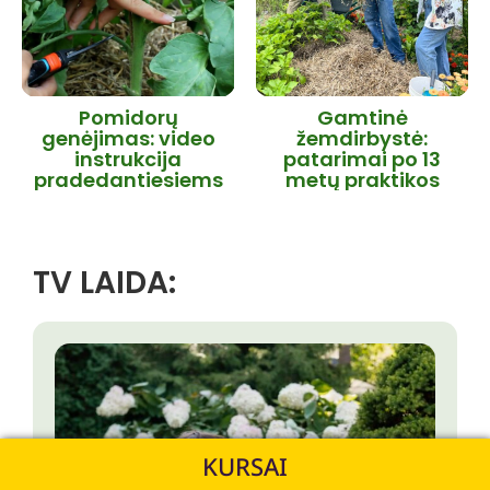
Pomidorų
Gamtinė
genėjimas: video
žemdirbystė:
instrukcija
patarimai po 13
pradedantiesiems
metų praktikos
TV LAIDA:
KURSAI