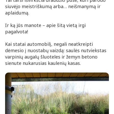
siuvėjo meistriškumą arba… neišmanymą ir
aplaidumą.
Ir ką jūs manote – apie šitą vietą irgi
pagalvota!
Kai statai automobilį, negali neatkreipti
dėmesio į nuostabų vaizdą: saulės nutviekstas
varpinių augalų šluoteles ir žemyn betono
sienute nukarusias kaulenių kasas.