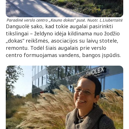
Paradinė verslo centro „Kauno dokas” pusė. Nuotr. L.Liubertaitė
Danguolė sako, kad tokie augalai pasirinkti
tikslingai – želdyno idėja kildinama nuo žodžio
„dokas“ reikšmės, asociacijos su laivų stotele,
remontu. Todėl šiais augalais prie verslo
centro formuojamas vandens, bangos įspūdis.