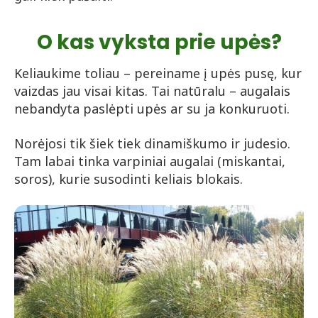
O kas vyksta prie upės?
Keliaukime toliau – pereiname į upės pusę, kur
vaizdas jau visai kitas. Tai natūralu – augalais
nebandyta paslėpti upės ar su ja konkuruoti.
Norėjosi tik šiek tiek dinamiškumo ir judesio.
Tam labai tinka varpiniai augalai (miskantai,
soros), kurie susodinti keliais blokais.