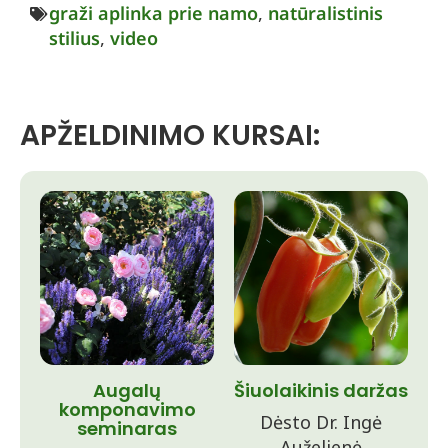
graži aplinka prie namo
,
natūralistinis
stilius
,
video
APŽELDINIMO KURSAI:
Augalų
Šiuolaikinis daržas
komponavimo
Dėsto Dr. Ingė
seminaras
Auželienė