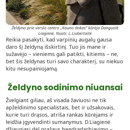
Želdyno prie verslo centro
„Kauno dokas” kūrėja Danguolė
Liagienė. Nuotr. L.Liubertaitė
Reikia pasakyti, kad varpinių augalų gausa
daro šį želdyną išskirtinį. Tuo jis mane ir
sužavėjo – vieniems gali patikti, kitiems – ne,
bet šis želdynas turi savo charakterį, su niekuo
kitu nesupainiojamą.
Želdyno sodinimo niuansai
Žvelgiant giliau, aš visada žaviuosi ne tik
apželdinimo specialistais, bet ir užsakovais,
kurie turi drąsos, atriša rankas kūrėjams ir
leidžia įgyvendinti sumanymus. D.Liagienė
džiaugiasi dėl gražaus bendradarbiavimo –