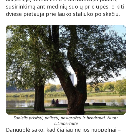
susirinkimą ant medinių suolų prie upės, o kiti
dviese pietauja prie lauko staliuko po skėčiu.
Suolelis prisėsti, pailsėti, pasigrožėti ir bendrauti. Nuotr.
L.Liubertaitė
Danguolė sako, kad čia jau ne jos nuopelnai –