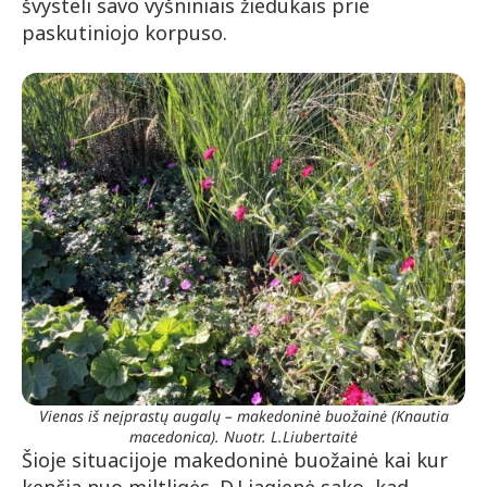
švysteli savo vyšniniais žiedukais prie
paskutiniojo korpuso.
Vienas iš neįprastų augalų – makedoninė buožainė (Knautia
macedonica). Nuotr. L.Liubertaitė
Šioje situacijoje makedoninė buožainė kai kur
kenčia nuo miltligės. D.Liagienė sako, kad