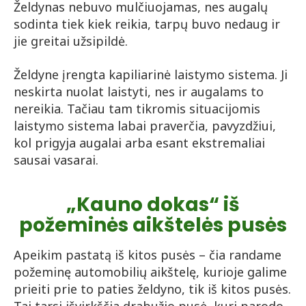
Želdynas nebuvo mulčiuojamas, nes augalų
sodinta tiek kiek reikia, tarpų buvo nedaug ir
jie greitai užsipildė.
Želdyne įrengta kapiliarinė laistymo sistema. Ji
neskirta nuolat laistyti, nes ir augalams to
nereikia. Tačiau tam tikromis situacijomis
laistymo sistema labai praverčia, pavyzdžiui,
kol prigyja augalai arba esant ekstremaliai
sausai vasarai.
„Kauno dokas“ iš
požeminės aikštelės pusės
Apeikim pastatą iš kitos pusės – čia randame
požeminę automobilių aikštelę, kurioje galime
prieiti prie to paties želdyno, tik iš kitos pusės.
Tai tarsi išvirkščia drabužio pusė, kuri parodo