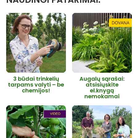
3 būdai trinkelių
Augalų sąrašai:
tarpams valyti – be
atsisiųskite
chemijos!
el.knygą
nemokamai