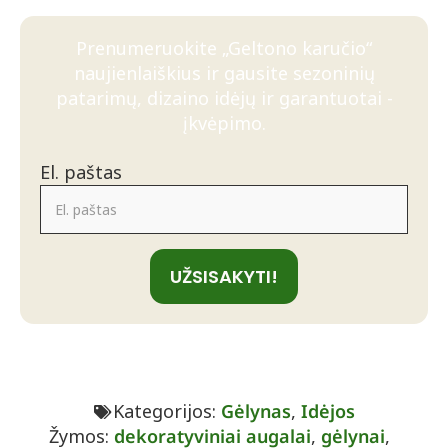
Prenumeruokite „Geltono karučio“
naujienlaiškius ir gausite sezoninių
patarimų, dizaino idėjų ir garantuotai -
įkvėpimo.
El. paštas
UŽSISAKYTI!
Kategorijos:
Gėlynas
,
Idėjos
Žymos:
dekoratyviniai augalai
,
gėlynai
,