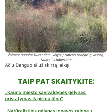
Žoliniai augalai šiūrendami vėjyje primena praėjusią vasarą.
Nuotr. L.Liubertaitė
Ačiū Danguolei už skirtą laiką!
TAIP PAT SKAITYKITE:
„Kauno miesto savivaldybės gėlynas:
pristatymas iš pirmų lūpų”
„Natūralistinis gėlynas Jonavos rajone +