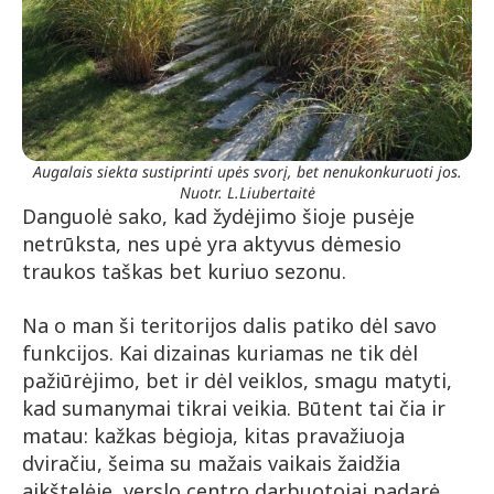
Augalais siekta sustiprinti upės svorį, bet nenukonkuruoti jos.
Nuotr. L.Liubertaitė
Danguolė sako, kad žydėjimo šioje pusėje
netrūksta, nes upė yra aktyvus dėmesio
traukos taškas bet kuriuo sezonu.
Na o man ši teritorijos dalis patiko dėl savo
funkcijos. Kai dizainas kuriamas ne tik dėl
pažiūrėjimo, bet ir dėl veiklos, smagu matyti,
kad sumanymai tikrai veikia. Būtent tai čia ir
matau: kažkas bėgioja, kitas pravažiuoja
dviračiu, šeima su mažais vaikais žaidžia
aikštelėje, verslo centro darbuotojai padarė