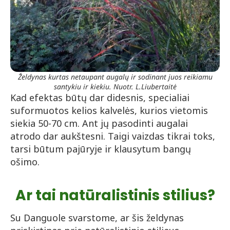
Želdynas kurtas netaupant augalų ir sodinant juos reikiamu
santykiu ir kiekiu. Nuotr. L.Liubertaitė
Kad efektas būtų dar didesnis, specialiai
suformuotos kelios kalvelės, kurios vietomis
siekia 50-70 cm. Ant jų pasodinti augalai
atrodo dar aukštesni. Taigi vaizdas tikrai toks,
tarsi būtum pajūryje ir klausytum bangų
ošimo.
Ar tai natūralistinis stilius?
Su Danguole svarstome, ar šis želdynas