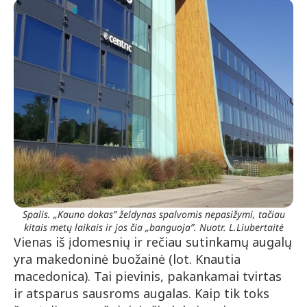
Spalis. „Kauno dokas” želdynas spalvomis nepasižymi, tačiau
kitais metų laikais ir jos čia „banguoja”. Nuotr. L.Liubertaitė
Vienas iš įdomesnių ir rečiau sutinkamų augalų
yra makedoninė buožainė (lot. Knautia
macedonica). Tai pievinis, pakankamai tvirtas
ir atsparus sausroms augalas. Kaip tik toks