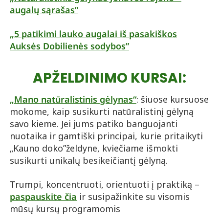
augalų sąrašas”
„5 patikimi lauko augalai iš pasakiškos
Auksės Dobilienės sodybos”
APŽELDINIMO KURSAI:
„Mano natūralistinis gėlynas“
: šiuose kursuose
mokome, kaip susikurti natūralistinį gėlyną
savo kieme. Jei jums patiko banguojanti
nuotaika ir gamtiški principai, kurie pritaikyti
„Kauno doko”želdyne, kviečiame išmokti
susikurti unikalų besikeičiantį gėlyną.
Trumpi, koncentruoti, orientuoti į praktiką –
paspauskite čia
ir susipažinkite su visomis
mūsų kursų programomis