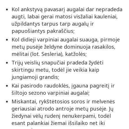
Kol ankstyvą pavasarį augalai dar nepradeda
augti, labai gerai matosi visžaliai kauleniai,
užpildantys tarpus tarp augalų ir
papuošiantys pakraščius;
Kol didieji varpiniai augalai suauga, pirmoje
metų pusėje želdyne dominuoja rasakilos,
mėlitai (lot. Sesleria), katžolės;
Trijų veislių snapučiai pradeda žydėti
skirtingu metu, todėl jie veikia kaip
jungiamoji grandis;
Kai pasirodo raudoklės, įgauna pagreitį ir
šiltojo sezono varpiniai augalai;
Miskantai, rykštėtosios soros ir melvenės
geriausiai atrodo antroje metų pusėje. Jų
žiedynai vėlų rudenį nenukerpami, todėl
esant palankiai žiemai išsilaiko net iki