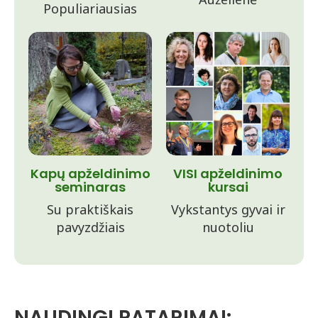
Populiariausias
Kapų apželdinimo
VISI apželdinimo
seminaras
kursai
Su praktiškais
Vykstantys gyvai ir
pavyzdžiais
nuotoliu
NAUDINGI PATARIMAI: