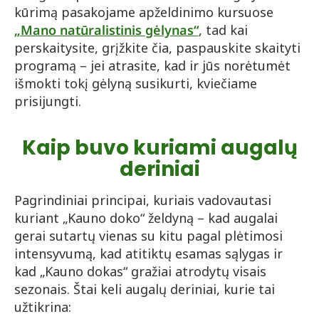
kūrimą pasakojame apželdinimo kursuose
„Mano natūralistinis gėlynas“
, tad kai
perskaitysite, grįžkite čia, paspauskite skaityti
programą – jei atrasite, kad ir jūs norėtumėt
išmokti tokį gėlyną susikurti, kviečiame
prisijungti.
Kaip buvo kuriami augalų
deriniai
Pagrindiniai principai, kuriais vadovautasi
kuriant „Kauno doko“ želdyną – kad augalai
gerai sutartų vienas su kitu pagal plėtimosi
intensyvumą, kad atitiktų esamas sąlygas ir
kad „Kauno dokas“ gražiai atrodytų visais
sezonais. Štai keli augalų deriniai, kurie tai
užtikrina: