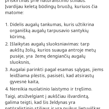
priskirtinas prie natūralistinio stiliaus.
Įvardijau keletą būdingų bruožų, kuriuos čia
matome:
Didelis augalų tankumas, kuris užtikrina
organišką augalų tarpusavio santykių
kūrimą,
Išlaikytas augalų sluoksniavimas: tarp
aukštų žolių, kurios suauga antroje metų
pusėje, yra žemę dengiančių augalų
sluoksnis,
Augalai parinkti pagal esamas sąlygas, jiems
leidžiama plėstis, pasisėti, kad atsirastų
gyvesnė kaita,
Nereikia nuolatinio laistymo ir tręšimo.
Taigi, atsižvelgiant į aukščiau išvardintą,
galima teigti, kad šis želdynas yra
natūralistinio stiliaus ir yra puikus lietuviškas