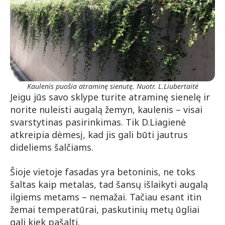
Kaulenis puošia atraminę sienutę. Nuotr. L.Liubertaitė
Jeigu jūs savo sklype turite atraminę sienelę ir
norite nuleisti augalą žemyn, kaulenis – visai
svarstytinas pasirinkimas. Tik D.Liagienė
atkreipia dėmesį, kad jis gali būti jautrus
dideliems šalčiams.
Šioje vietoje fasadas yra betoninis, ne toks
šaltas kaip metalas, tad šansų išlaikyti augalą
ilgiems metams – nemažai. Tačiau esant itin
žemai temperatūrai, paskutinių metų ūgliai
gali kiek pašalti.