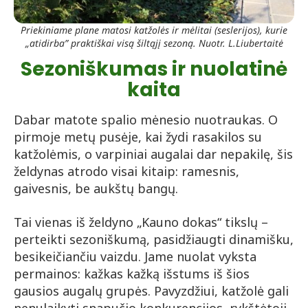
Priekiniame plane matosi katžolės ir mėlitai (seslerijos), kurie
„atidirba” praktiškai visą šiltąjį sezoną. Nuotr. L.Liubertaitė
Sezoniškumas ir nuolatinė
kaita
Dabar matote spalio mėnesio nuotraukas. O
pirmoje metų pusėje, kai žydi rasakilos su
katžolėmis, o varpiniai augalai dar nepakilę, šis
želdynas atrodo visai kitaip: ramesnis,
gaivesnis, be aukštų bangų.
Tai vienas iš želdyno „Kauno dokas“ tikslų –
perteikti sezoniškumą, pasidžiaugti dinamišku,
besikeičiančiu vaizdu. Jame nuolat vyksta
permainos: kažkas kažką išstums iš šios
gausios augalų grupės. Pavyzdžiui, katžolė gali