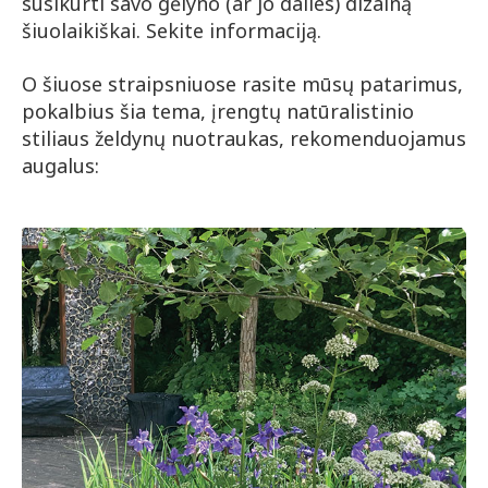
susikurti savo gėlyno (ar jo dalies) dizainą
šiuolaikiškai. Sekite informaciją.
O šiuose straipsniuose rasite mūsų patarimus,
pokalbius šia tema, įrengtų natūralistinio
stiliaus želdynų nuotraukas, rekomenduojamus
augalus: