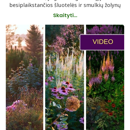
besiplaikstančios šluotelės ir smulkių žolynų
Skaityti...