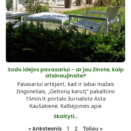
Sodo idėjos pavasariui – ar jau žinote, kaip
atsinaujinsite?
Pavasariui artėjant, kad ir labai mažais
žingsneliais, „Geltoną karutį“ pakalbino
15min.lt portalo žurnalistė Asta
Kaušakienė. Kalbėjomės apie
Skaityti...
« Ankstesnis
1
2
Toliau »