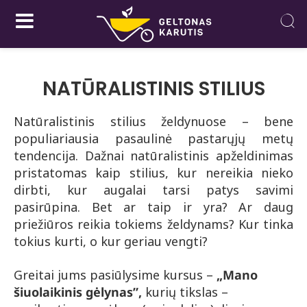
NATŪRALISTINIS STILIUS
Natūralistinis stilius želdynuose – bene
populiariausia pasaulinė pastarųjų metų
tendencija. Dažnai natūralistinis apželdinimas
pristatomas kaip stilius, kur nereikia nieko
dirbti, kur augalai tarsi patys savimi
pasirūpina. Bet ar taip ir yra? Ar daug
priežiūros reikia tokiems želdynams? Kur tinka
tokius kurti, o kur geriau vengti?
Greitai jums pasiūlysime kursus –
„Mano
šiuolaikinis gėlynas”,
kurių tikslas –