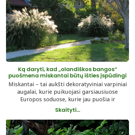
Ką daryti, kad „olandiškos bangos“
puošmena miskantai būtų išties įspūdingi
Miskantai – tai aukšti dekoratyviniai varpiniai
augalai, kurie puikuojasi garsiausiuose
Europos soduose, kurie jau puošia ir
Skaityti...