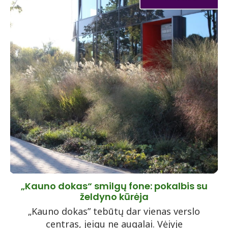
„Kauno dokas“ smilgų fone: pokalbis su
želdyno kūrėja
„Kauno dokas” tebūtų dar vienas verslo
centras, jeigu ne augalai. Vėjyje