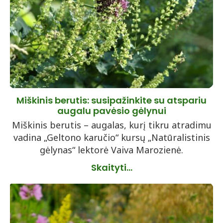
Miškinis berutis: susipažinkite su atspariu
augalu pavėsio gėlynui
Miškinis berutis – augalas, kurį tikru atradimu
vadina „Geltono karučio“ kursų „Natūralistinis
gėlynas“ lektorė Vaiva Marozienė.
Skaityti...