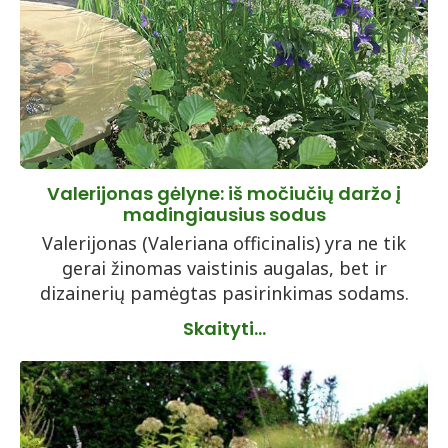
Valerijonas gėlyne: iš močiučių daržo į
madingiausius sodus
Valerijonas (Valeriana officinalis) yra ne tik
gerai žinomas vaistinis augalas, bet ir
dizainerių pamėgtas pasirinkimas sodams.
Skaityti...