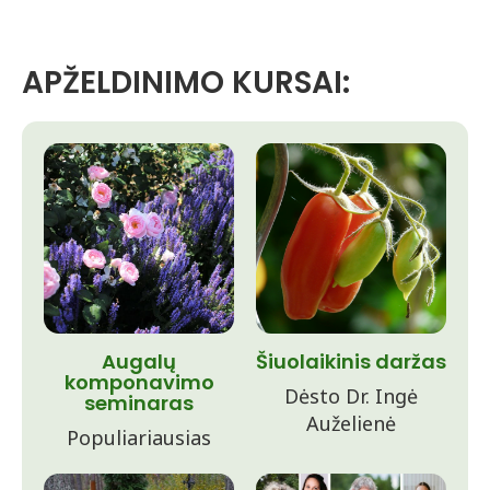
APŽELDINIMO KURSAI:
Augalų
Šiuolaikinis daržas
komponavimo
Dėsto Dr. Ingė
seminaras
Auželienė
Populiariausias