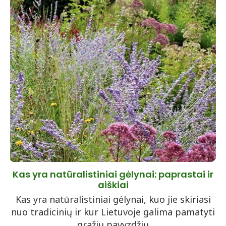
Kas yra natūralistiniai gėlynai: paprastai ir
aiškiai
Kas yra natūralistiniai gėlynai, kuo jie skiriasi
nuo tradicinių ir kur Lietuvoje galima pamatyti
gražių pavyzdžių