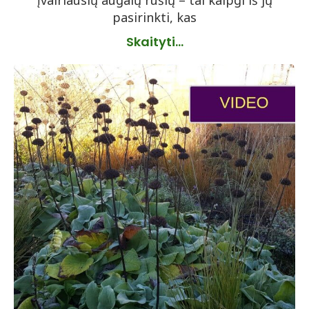
įvairiausių augalų rūšių – tai kaipgi iš jų
pasirinkti, kas
Skaityti...