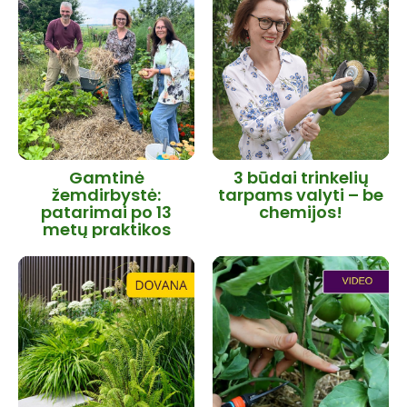
Gamtinė
3 būdai trinkelių
žemdirbystė:
tarpams valyti – be
patarimai po 13
chemijos!
metų praktikos