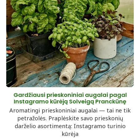
Gardžiausi prieskoniniai augalai pagal
Instagramo kūrėją Solveigą Pranckūnę
Aromatingi prieskoniniai augalai — tai ne tik
petražolės. Praplėskite savo prieskonių
darželio asortimentą: Instagramo turinio
kūrėja