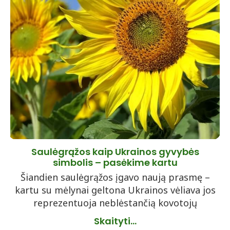
Saulėgrąžos kaip Ukrainos gyvybės
simbolis – pasėkime kartu
Šiandien saulėgrąžos įgavo naują prasmę –
kartu su mėlynai geltona Ukrainos vėliava jos
reprezentuoja neblėstančią kovotojų
Skaityti...