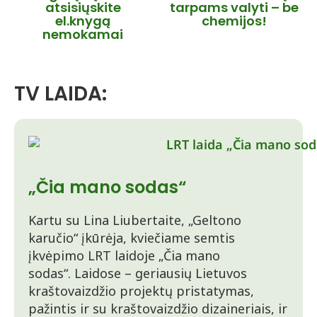
atsisiųskite
tarpams valyti – be
el.knygą
chemijos!
nemokamai
TV LAIDA:
„Čia mano sodas“
Kartu su Lina Liubertaite, „Geltono
karučio“ įkūrėja, kviečiame semtis
įkvėpimo LRT laidoje „Čia mano
sodas“. Laidose – geriausių Lietuvos
kraštovaizdžio projektų pristatymas,
pažintis ir su kraštovaizdžio dizaineriais, ir