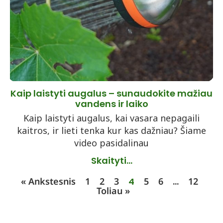
Kaip laistyti augalus – sunaudokite mažiau
vandens ir laiko
Kaip laistyti augalus, kai vasara nepagaili
kaitros, ir lieti tenka kur kas dažniau? Šiame
video pasidalinau
Skaityti...
« Ankstesnis
1
2
3
4
5
6
…
12
Toliau »