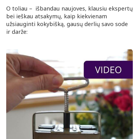
O toliau – išbandau naujoves, klausiu ekspertų
bei ieškau atsakymų, kaip kiekvienam
užsiauginti kokybišką, gausų derlių savo sode
ir darže: