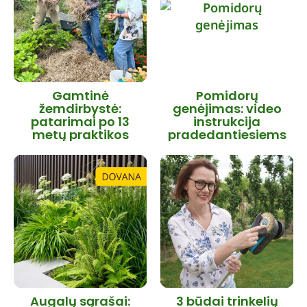
Gamtinė
Pomidorų
žemdirbystė:
genėjimas: video
patarimai po 13
instrukcija
metų praktikos
pradedantiesiems
Augalų sąrašai:
3 būdai trinkelių