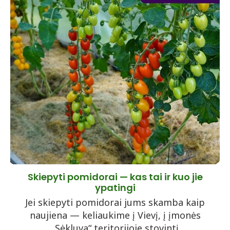
Skiepyti pomidorai — kas tai ir kuo jie
ypatingi
Jei skiepyti pomidorai jums skamba kaip
naujiena — keliaukime į Vievį, į įmonės
„Sėkluva“ teritorijoje stovintį