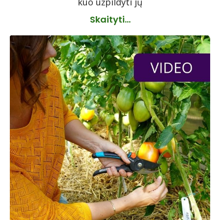
kuo užpildyti jų
Skaityti...