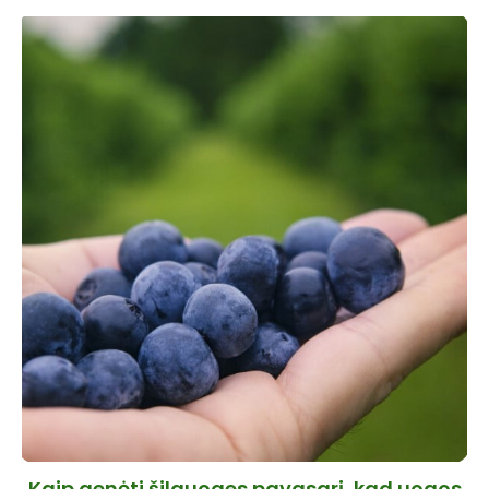
Kaip genėti šilauoges pavasarį, kad uogos