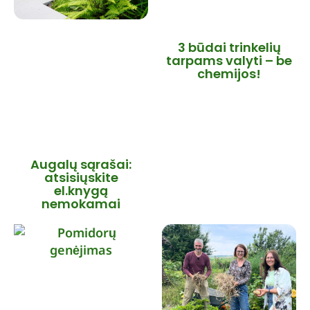
3 būdai trinkelių
tarpams valyti – be
chemijos!
Augalų sąrašai:
atsisiųskite
el.knygą
nemokamai