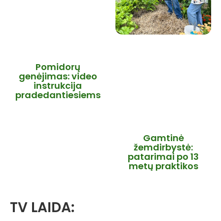
Pomidorų
genėjimas: video
instrukcija
pradedantiesiems
Gamtinė
žemdirbystė:
patarimai po 13
metų praktikos
TV LAIDA: