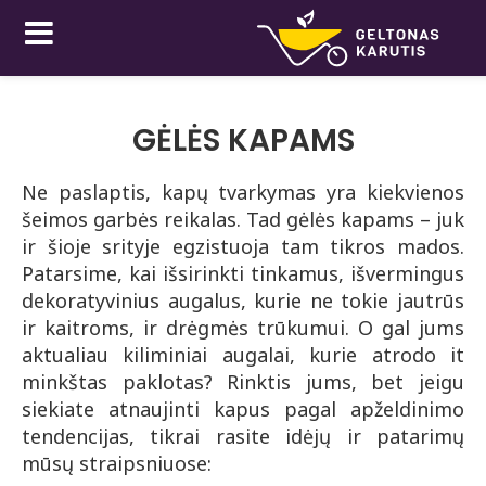
GĖLĖS KAPAMS
Ne paslaptis, kapų tvarkymas yra kiekvienos
šeimos garbės reikalas. Tad gėlės kapams – juk
ir šioje srityje egzistuoja tam tikros mados.
Patarsime, kai išsirinkti tinkamus, išvermingus
dekoratyvinius augalus, kurie ne tokie jautrūs
ir kaitroms, ir drėgmės trūkumui. O gal jums
aktualiau kiliminiai augalai, kurie atrodo it
minkštas paklotas? Rinktis jums, bet jeigu
siekiate atnaujinti kapus pagal apželdinimo
tendencijas, tikrai rasite idėjų ir patarimų
mūsų straipsniuose: