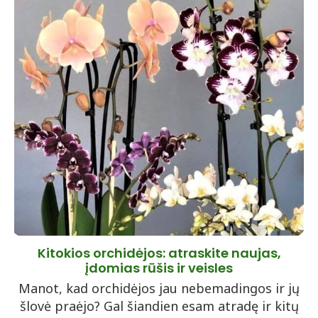
Kitokios orchidėjos: atraskite naujas,
įdomias rūšis ir veisles
Manot, kad orchidėjos jau nebemadingos ir jų
šlovė praėjo? Gal šiandien esam atradę ir kitų