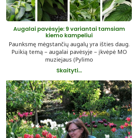
Augalai pavėsyje: 9 variantai tamsiam
kiemo kampeliui
Paunksmę mėgstančių augalų yra išties daug.
Puikią temą – augalai pavėsyje – įkvėpė MO
muziejaus (Pylimo
Skaityti...