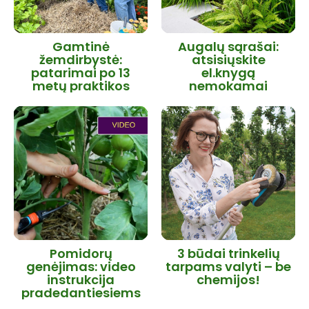
Gamtinė
Augalų sąrašai:
žemdirbystė:
atsisiųskite
patarimai po 13
el.knygą
metų praktikos
nemokamai
Pomidorų
3 būdai trinkelių
genėjimas: video
tarpams valyti – be
instrukcija
chemijos!
pradedantiesiems