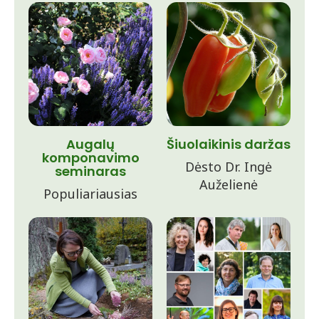
Augalų
Šiuolaikinis daržas
komponavimo
Dėsto Dr. Ingė
seminaras
Auželienė
Populiariausias