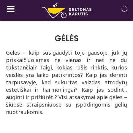
GĖLĖS
Gėlės – kaip susigaudyti toje gausoje, juk jų
priskaičiuojamas ne vienas ir net ne du
tūkstančiai? Taigi, kokias rūšis rinktis, kurios
veislės yra laiko patikrintos? Kaip jas derinti
tarpusavyje, kad sukurtas vaizdas atrodytų
estetiškai ir harmoningai? Kaip jas sodinti,
auginti ir prižiūrėti? Visi atsakymai apie gėles –
šiuose straipsniuose su įspūdingomis gėlių
nuotraukomis.