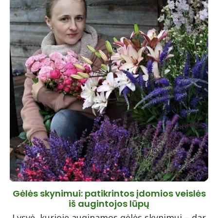
Gėlės skynimui: patikrintos įdomios veislės
iš augintojos lūpų
Lysvė, kurioje auginamos gėlės skynimui – dar