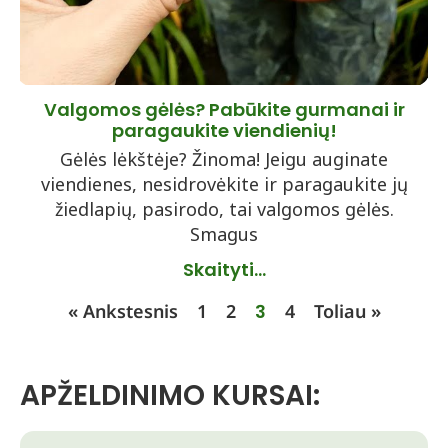
Valgomos gėlės? Pabūkite gurmanai ir
paragaukite viendienių!
Gėlės lėkštėje? Žinoma! Jeigu auginate
viendienes, nesidrovėkite ir paragaukite jų
žiedlapių, pasirodo, tai valgomos gėlės.
Smagus
Skaityti...
« Ankstesnis
1
2
3
4
Toliau »
APŽELDINIMO KURSAI: