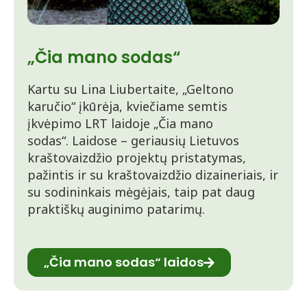
„Čia mano sodas“
Kartu su Lina Liubertaite, „Geltono
karučio“ įkūrėja, kviečiame semtis
įkvėpimo LRT laidoje „Čia mano
sodas“. Laidose – geriausių Lietuvos
kraštovaizdžio projektų pristatymas,
pažintis ir su kraštovaizdžio dizaineriais, ir
su sodininkais mėgėjais, taip pat daug
praktiškų auginimo patarimų.
„Čia mano sodas“ laidos