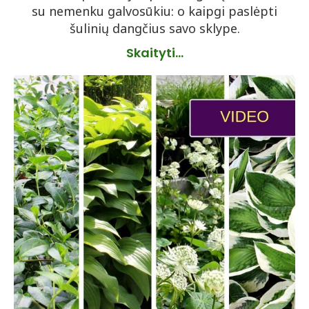
su nemenku galvosūkiu: o kaipgi paslėpti
šulinių dangčius savo sklype.
Skaityti...