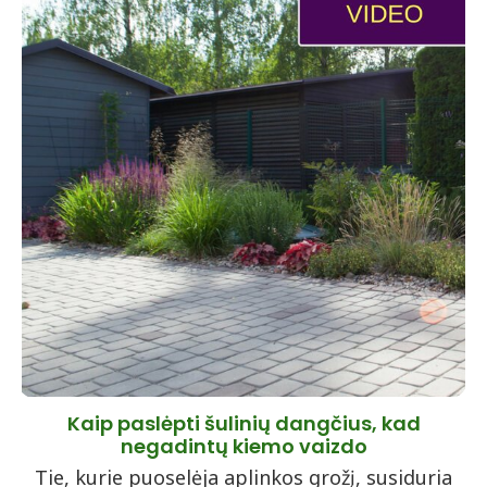
Kaip paslėpti šulinių dangčius, kad
negadintų kiemo vaizdo
Tie, kurie puoselėja aplinkos grožį, susiduria