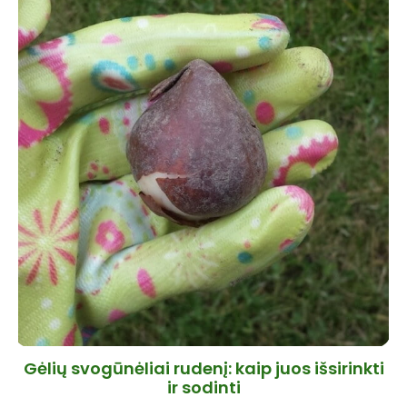
Gėlių svogūnėliai rudenį: kaip juos išsirinkti
ir sodinti