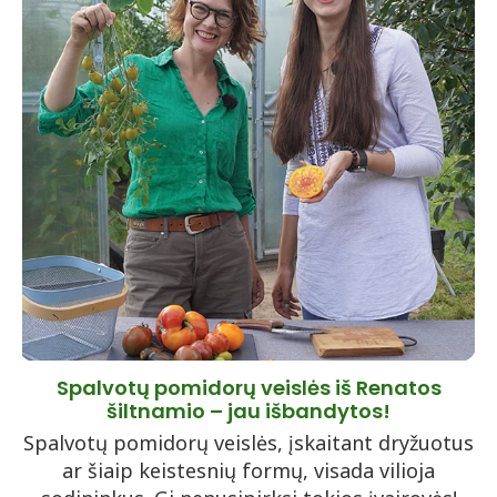
Spalvotų pomidorų veislės iš Renatos
šiltnamio – jau išbandytos!
Spalvotų pomidorų veislės, įskaitant dryžuotus
ar šiaip keistesnių formų, visada vilioja