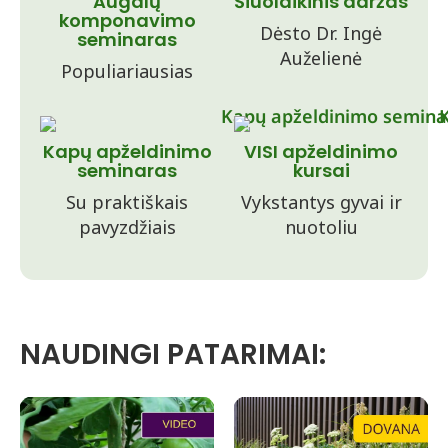
Augalų
Šiuolaikinis daržas
komponavimo
Dėsto Dr. Ingė
seminaras
Auželienė
Populiariausias
Kapų apželdinimo
VISI apželdinimo
seminaras
kursai
Su praktiškais
Vykstantys gyvai ir
pavyzdžiais
nuotoliu
NAUDINGI PATARIMAI: