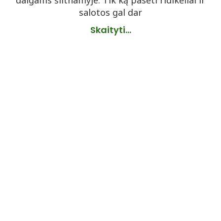
daigams šiltnamyje. Tik ką pasėti ridikėliai ir
salotos gal dar
Skaityti...