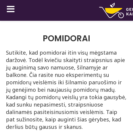
POMIDORAI
Sutikite, kad pomidorai itin visų mėgstama
daržovė. Todėl kviečiu skaityti straipsnius apie
jų auginimą savo namuose, šilnamyje ar
balkone. Čia rasite nuo eksperimentų su
pomidorų veislėmis iki šilnamio paruošimo ir
jų genėjimo bei naujausių pomidorų madų.
Kadangi tų pomidorų veislių yra tokia gausybė,
kad sunku nepasimesti, straipsniuose
dalinamės pasiteisinusiomis veislėmis. Taip
pat sužinosite, kaip auginti šias gėrybes, kad
derlius būtų gausus ir skanus.