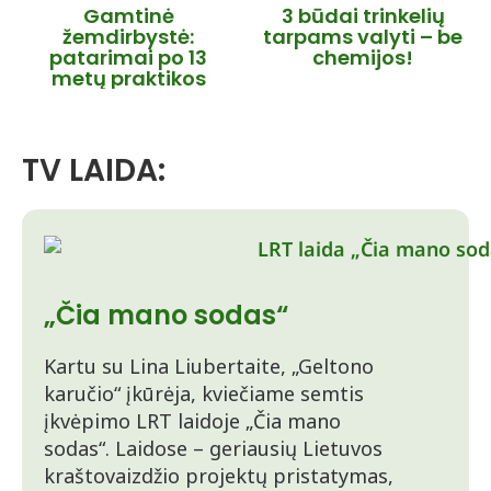
Gamtinė
3 būdai trinkelių
žemdirbystė:
tarpams valyti – be
patarimai po 13
chemijos!
metų praktikos
TV LAIDA:
„Čia mano sodas“
Kartu su Lina Liubertaite, „Geltono
karučio“ įkūrėja, kviečiame semtis
įkvėpimo LRT laidoje „Čia mano
sodas“. Laidose – geriausių Lietuvos
kraštovaizdžio projektų pristatymas,