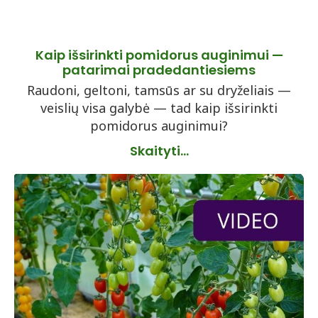
Kaip išsirinkti pomidorus auginimui —
patarimai pradedantiesiems
Raudoni, geltoni, tamsūs ar su dryželiais —
veislių visa galybė — tad kaip išsirinkti
pomidorus auginimui?
Skaityti...