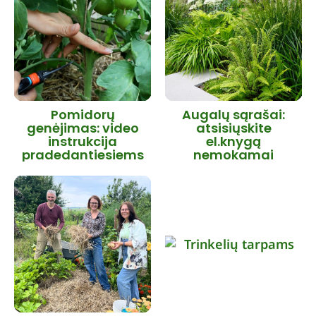
Pomidorų
Augalų sąrašai:
genėjimas: video
atsisiųskite
instrukcija
el.knygą
pradedantiesiems
nemokamai