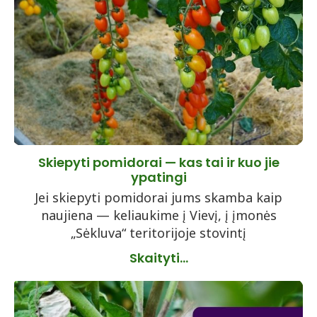
Skiepyti pomidorai — kas tai ir kuo jie
ypatingi
Jei skiepyti pomidorai jums skamba kaip
naujiena — keliaukime į Vievį, į įmonės
„Sėkluva“ teritorijoje stovintį
Skaityti...