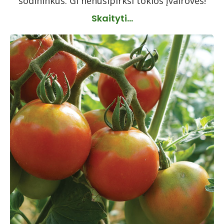
sodininkus. Gi nenusipirksi tokios įvairovės!
Skaityti...