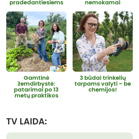
pradedantiesiems
nemokamai
Gamtinė
3 būdai trinkelių
žemdirbystė:
tarpams valyti – be
patarimai po 13
chemijos!
metų praktikos
TV LAIDA: