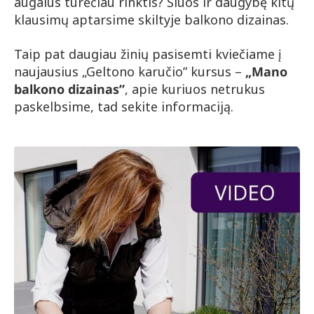
augalus turėčiau rinktis? Šiuos ir daugybę kitų
klausimų aptarsime skiltyje balkono dizainas.
Taip pat daugiau žinių pasisemti kviečiame į
naujausius „Geltono karučio” kursus –
„Mano
balkono dizainas”
, apie kuriuos netrukus
paskelbsime, tad sekite informaciją.