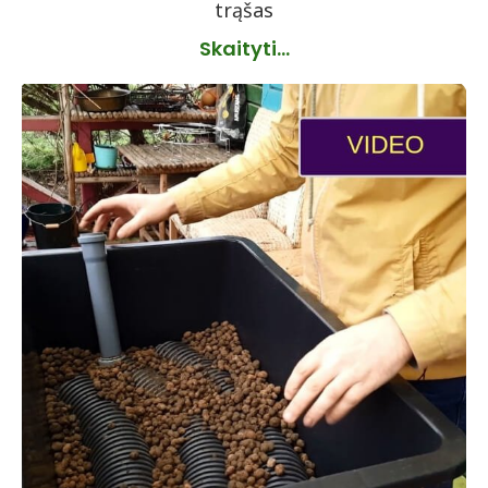
trąšas
Skaityti...