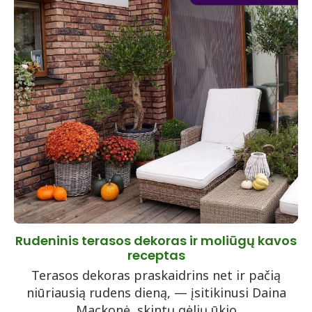
Rudeninis terasos dekoras ir moliūgų kavos
receptas
Terasos dekoras praskaidrins net ir pačią
niūriausią rudens dieną, — įsitikinusi Daina
Mackonė, skintų gėlių ūkio