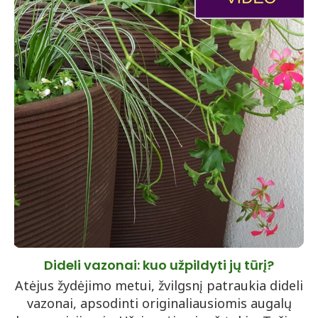
Dideli vazonai: kuo užpildyti jų tūrį?
Atėjus žydėjimo metui, žvilgsnį patraukia dideli
vazonai, apsodinti originaliausiomis augalų