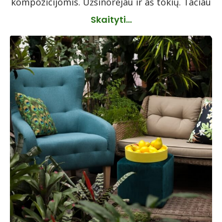
kompozicijomis. Užsinorėjau ir aš tokių. Tačiau
Skaityti...