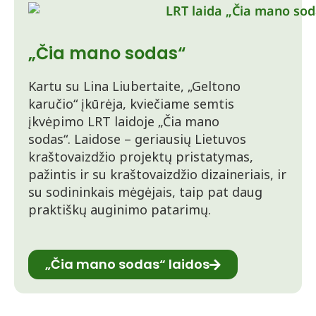
„Čia mano sodas“
Kartu su Lina Liubertaite, „Geltono
karučio“ įkūrėja, kviečiame semtis
įkvėpimo LRT laidoje „Čia mano
sodas“. Laidose – geriausių Lietuvos
kraštovaizdžio projektų pristatymas,
pažintis ir su kraštovaizdžio dizaineriais, ir
su sodininkais mėgėjais, taip pat daug
praktiškų auginimo patarimų.
„Čia mano sodas“ laidos