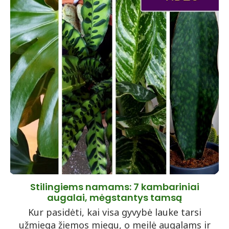
Stilingiems namams: 7 kambariniai
augalai, mėgstantys tamsą
Kur pasidėti, kai visa gyvybė lauke tarsi
užmiega žiemos miegu, o meilė augalams ir