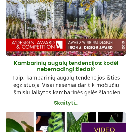
Kambarinių augalų tendencijos: kodėl
nebemadingi žiedai?
Taip, kambarinių augalų tendencijos išties
egzistuoja. Visai neseniai dar tik močiučių
išmislu laikytos kambarinės gėlės šiandien
Skaityti...