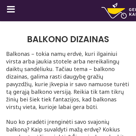
BALKONO DIZAINAS
Balkonas – tokia namų erdvė, kuri ilgainiui
virsta arba jaukia stotele arba nereikalingų
daiktų sandėliuku. Tačiau tema – balkono
dizainas, galima rasti daugybę gražių
pavyzdžių, kurie įkvepia ir savo namuose turėti
tą gerąją balkono versiją. Reikia tik tam tikrų
žinių bei šiek tiek fantazijos, kad balkonas
virstų vieta, kurioje labai gera būti.
Nuo ko pradėti įrenginėti savo svajonių
balkoną? Kaip suvaldyti mažą erdvę? Kokius