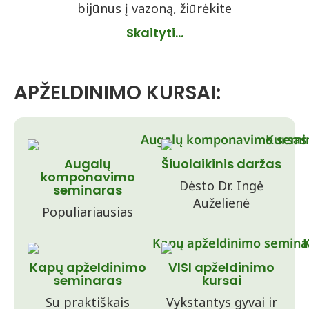
bijūnus į vazoną, žiūrėkite
Skaityti...
APŽELDINIMO KURSAI:
Augalų
Šiuolaikinis daržas
komponavimo
Dėsto Dr. Ingė
seminaras
Auželienė
Populiariausias
Kapų apželdinimo
VISI apželdinimo
seminaras
kursai
Su praktiškais
Vykstantys gyvai ir